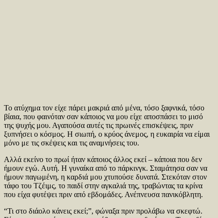
Το ατύχημα τον είχε πάρει μακριά από μένα, τόσο ξαφνικά, τόσο
βίαια, που φαινόταν σαν κάποιος να μου είχε αποσπάσει το μισό
της ψυχής μου. Αγαπούσα αυτές τις πρωινές επισκέψεις, πριν
ξυπνήσει ο κόσμος. Η σιωπή, ο κρύος άνεμος, η ευκαιρία να είμαι
μόνο με τις σκέψεις και τις αναμνήσεις του.
Αλλά εκείνο το πρωί ήταν κάποιος άλλος εκεί – κάποια που δεν
ήμουν εγώ. Αυτή. Η γυναίκα από το πάρκινγκ. Σταμάτησα σαν να
ήμουν παγωμένη, η καρδιά μου χτυπούσε δυνατά. Στεκόταν στον
τάφο του Τζέιμς, το παιδί στην αγκαλιά της, τραβώντας τα κρίνα
που είχα φυτέψει πριν από εβδομάδες. Ανέπνευσα πανικόβλητη.
“Τι στο διάολο κάνεις εκεί;”, φώναξα πριν προλάβω να σκεφτώ.