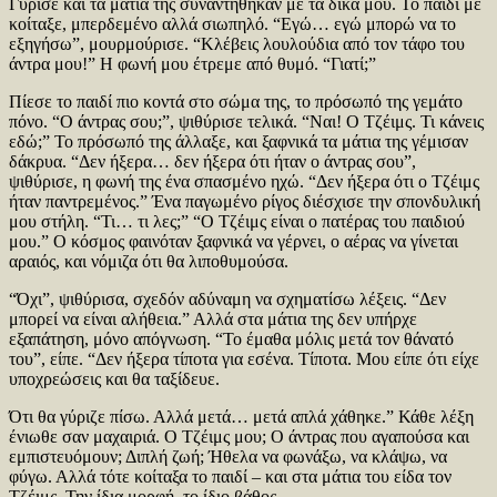
Γύρισε και τα μάτια της συναντήθηκαν με τα δικά μου. Το παιδί με
κοίταξε, μπερδεμένο αλλά σιωπηλό. “Εγώ… εγώ μπορώ να το
εξηγήσω”, μουρμούρισε. “Κλέβεις λουλούδια από τον τάφο του
άντρα μου!” Η φωνή μου έτρεμε από θυμό. “Γιατί;”
Πίεσε το παιδί πιο κοντά στο σώμα της, το πρόσωπό της γεμάτο
πόνο. “Ο άντρας σου;”, ψιθύρισε τελικά. “Ναι! Ο Τζέιμς. Τι κάνεις
εδώ;” Το πρόσωπό της άλλαξε, και ξαφνικά τα μάτια της γέμισαν
δάκρυα. “Δεν ήξερα… δεν ήξερα ότι ήταν ο άντρας σου”,
ψιθύρισε, η φωνή της ένα σπασμένο ηχώ. “Δεν ήξερα ότι ο Τζέιμς
ήταν παντρεμένος.” Ένα παγωμένο ρίγος διέσχισε την σπονδυλική
μου στήλη. “Τι… τι λες;” “Ο Τζέιμς είναι ο πατέρας του παιδιού
μου.” Ο κόσμος φαινόταν ξαφνικά να γέρνει, ο αέρας να γίνεται
αραιός, και νόμιζα ότι θα λιποθυμούσα.
“Όχι”, ψιθύρισα, σχεδόν αδύναμη να σχηματίσω λέξεις. “Δεν
μπορεί να είναι αλήθεια.” Αλλά στα μάτια της δεν υπήρχε
εξαπάτηση, μόνο απόγνωση. “Το έμαθα μόλις μετά τον θάνατό
του”, είπε. “Δεν ήξερα τίποτα για εσένα. Τίποτα. Μου είπε ότι είχε
υποχρεώσεις και θα ταξίδευε.
Ότι θα γύριζε πίσω. Αλλά μετά… μετά απλά χάθηκε.” Κάθε λέξη
ένιωθε σαν μαχαιριά. Ο Τζέιμς μου; Ο άντρας που αγαπούσα και
εμπιστευόμουν; Διπλή ζωή; Ήθελα να φωνάξω, να κλάψω, να
φύγω. Αλλά τότε κοίταξα το παιδί – και στα μάτια του είδα τον
Τζέιμς. Την ίδια μορφή, το ίδιο βάθος.