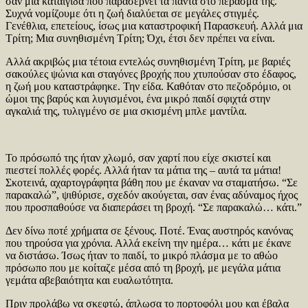
σαν μια καταιγίδα που παρασέρνει τα πάντα στο πέρασμά της.
Συχνά νομίζουμε ότι η ζωή διαλύεται σε μεγάλες στιγμές.
Γενέθλια, επετείους, ίσως μια καταστροφική Παρασκευή. Αλλά μια
Τρίτη; Μια συνηθισμένη Τρίτη; Όχι, έτσι δεν πρέπει να είναι.
Αλλά ακριβώς μια τέτοια εντελώς συνηθισμένη Τρίτη, με βαριές
σακούλες ψώνια και σταγόνες βροχής που χτυπούσαν στο έδαφος,
η ζωή μου καταστράφηκε. Την είδα. Καθόταν στο πεζοδρόμιο, οι
ώμοι της βαρύς και λυγισμένοι, ένα μικρό παιδί σφιχτά στην
αγκαλιά της, τυλιγμένο σε μια σκισμένη μπλε μαντίλα.
Το πρόσωπό της ήταν χλωμό, σαν χαρτί που είχε σκιστεί και
πιεστεί πολλές φορές. Αλλά ήταν τα μάτια της – αυτά τα μάτια!
Σκοτεινά, αχαρτογράφητα βάθη που με έκαναν να σταματήσω. “Σε
παρακαλώ”, ψιθύρισε, σχεδόν ακούγεται, σαν ένας αδύναμος ήχος
που προσπαθούσε να διαπεράσει τη βροχή. “Σε παρακαλώ… κάτι.”
Δεν δίνω ποτέ χρήματα σε ξένους. Ποτέ. Ένας αυστηρός κανόνας
που τηρούσα για χρόνια. Αλλά εκείνη την ημέρα… κάτι με έκανε
να διστάσω. Ίσως ήταν το παιδί, το μικρό πλάσμα με το αθώο
πρόσωπο που με κοίταζε μέσα από τη βροχή, με μεγάλα μάτια
γεμάτα αβεβαιότητα και ευαλωτότητα.
Πριν προλάβω να σκεφτώ, άπλωσα το πορτοφόλι μου και έβαλα