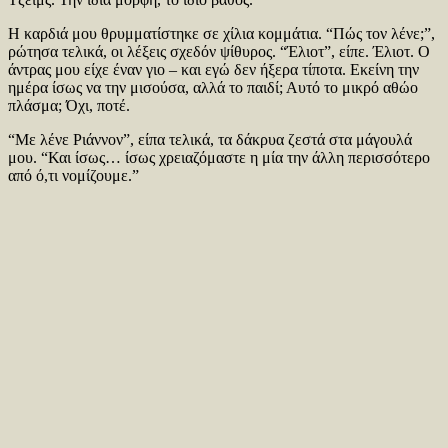
Η καρδιά μου θρυμματίστηκε σε χίλια κομμάτια. “Πώς τον λένε;”,
ρώτησα τελικά, οι λέξεις σχεδόν ψίθυρος. “Έλιοτ”, είπε. Έλιοτ. Ο
άντρας μου είχε έναν γιο – και εγώ δεν ήξερα τίποτα. Εκείνη την
ημέρα ίσως να την μισούσα, αλλά το παιδί; Αυτό το μικρό αθώο
πλάσμα; Όχι, ποτέ.
“Με λένε Ριάννον”, είπα τελικά, τα δάκρυα ζεστά στα μάγουλά
μου. “Και ίσως… ίσως χρειαζόμαστε η μία την άλλη περισσότερο
από ό,τι νομίζουμε.”