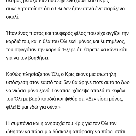
δεσμός μεταξύ των δύο είχε ενισχυθεί και ο Κρις
συνειδητοποίησε ότι ο Όλι δεν ήταν απλά ένα παράξενο
σκυλί.
Ήταν ένας πιστός και τρυφερός φίλος που είχε αγγίξει την
καρδιά του, και η θέα του Όλι εκεί, μόνος και λυπημένος,
του σφιγγόταν την καρδιά. Ήξερε ότι έπρεπε να κάνει κάτι
για να τον βοηθήσει.
Καθώς πλησίαζε τον Όλι, ο Κρις έκανε μια σιωπηλή
υπόσχεση στον εαυτό του: δεν θα άφηνε ποτέ αυτό το ζώο
να νιώσει μόνο ξανά. Γονάτισε, χάιδεψε απαλά το κεφάλι
του Όλι με βαρύ καρδιά και ψιθύρισε: «Δεν είσαι μόνος,
φίλε! Είμαι εδώ για σένα.»
Η συμπόνια και η ανησυχία του Κρις για τον Όλι τον
ώθησαν να πάρει μια δύσκολη απόφαση: να πάρει σπίτι