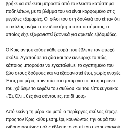
βρήκε να στέκεται μπροστά από το κλειστό κατάστημα
ποδηλάτων, με το βλέμμα του να είναι καρφωμένο στις
μεγάλες τζαμαρίες. Οι φίλοι του στη δουλειά του είπαν ότι
ο σκύλος ανήκε στον ιδιοκτήτη του καταστήματος, ο
οποίος είχε εξαφανιστεί ξαφνικά για αρκετές εβδομάδες.
Ο Κρις ανησυχούσε κάθε φορά που έβλεπε τον φτωχό
σκύλο. Αγαπούσε τα ζώα και τον εκνεύριζε το πώς
κάποιος μπορούσε να εγκαταλείψει το αγαπημένο του
ζώο στους δρόμους και να εξαφανιστεί έτσι, χωρίς ενοχές.
Έτσι, μια μέρα, πριν πάει στο μπαρ για το μεσημεριανό
του, χάιδεψε το κεφάλι του σκύλου και του είπε ευγενικά:
«Έι, Όλι… θες ένα σάντουιτς, παιδί μου;»
Από εκείνη τη μέρα και μετά, ο περίεργος σκύλος έτρεχε
προς τον Κρις κάθε μεσημέρι, κουνώντας την ουρά του
ενθουσιασμένος μόλις έβλεπε το κουτί του μεσημεριανού