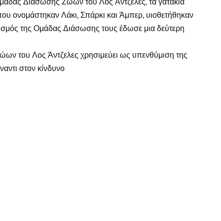
Ομάδας Διάσωσης Ζώων του Λος Άντζελες, τα γατάκια
 που ονομάστηκαν Λάκι, Σπάρκι και Άμπερ, υιοθετήθηκαν
ωισμός της Ομάδας Διάσωσης τους έδωσε μια δεύτερη
ώων του Λος Άντζελες χρησιμεύει ως υπενθύμιση της
ναντι στον κίνδυνο