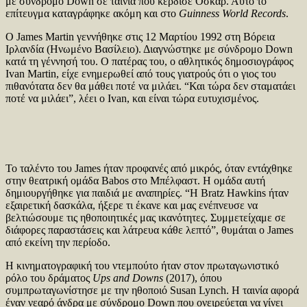
με σύνδρομο Down σε ταινία που κέρδισε Όσκαρ. Αυτό το
επίτευγμα καταγράφηκε ακόμη και στο
Guinness World Records
.
Ο James Martin γεννήθηκε στις 12 Μαρτίου 1992 στη Βόρεια
Ιρλανδία (Ηνωμένο Βασίλειο). Διαγνώστηκε με σύνδρομο Down
κατά τη γέννησή του. Ο πατέρας του, ο αθλητικός δημοσιογράφος
Ivan Martin, είχε ενημερωθεί από τους γιατρούς ότι ο γιος του
πιθανότατα δεν θα μάθει ποτέ να μιλάει. “Και τώρα δεν σταματάει
ποτέ να μιλάει”, λέει ο Ivan, και είναι τώρα ευτυχισμένος.
Το ταλέντο του James ήταν προφανές από μικρός, όταν εντάχθηκε
στην θεατρική ομάδα Babos στο Μπέλφαστ. Η ομάδα αυτή
δημιουργήθηκε για παιδιά με αναπηρίες. “Η Bratz Hawkins ήταν
εξαιρετική δασκάλα, ήξερε τι έκανε και μας ενέπνευσε να
βελτιώσουμε τις ηθοποιητικές μας ικανότητες. Συμμετείχαμε σε
διάφορες παραστάσεις και λάτρευα κάθε λεπτό”, θυμάται ο James
από εκείνη την περίοδο.
Η κινηματογραφική του ντεμπούτο ήταν στον πρωταγωνιστικό
ρόλο του δράματος
Ups and Downs
(2017), όπου
συμπρωταγωνίστησε με την ηθοποιό Susan Lynch. Η ταινία αφορά
έναν νεαρό άνδρα με σύνδρομο Down που ονειρεύεται να γίνει