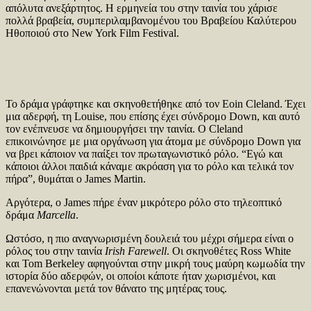
απόλυτα ανεξάρτητος. Η ερμηνεία του στην ταινία του χάρισε
πολλά βραβεία, συμπεριλαμβανομένου του Βραβείου Καλύτερου
Ηθοποιού στο New York Film Festival.
Το δράμα γράφτηκε και σκηνοθετήθηκε από τον Eoin Cleland. Έχει
μια αδερφή, τη Louise, που επίσης έχει σύνδρομο Down, και αυτό
τον ενέπνευσε να δημιουργήσει την ταινία. Ο Cleland
επικοινώνησε με μια οργάνωση για άτομα με σύνδρομο Down για
να βρει κάποιον να παίξει τον πρωταγωνιστικό ρόλο. “Εγώ και
κάποιοι άλλοι παιδιά κάναμε ακρόαση για το ρόλο και τελικά τον
πήρα”, θυμάται ο James Martin.
Αργότερα, ο James πήρε έναν μικρότερο ρόλο στο τηλεοπτικό
δράμα
Marcella
.
Ωστόσο, η πιο αναγνωρισμένη δουλειά του μέχρι σήμερα είναι ο
ρόλος του στην ταινία
Irish Farewell
. Οι σκηνοθέτες Ross White
και Tom Berkeley αφηγούνται στην μικρή τους μαύρη κωμωδία την
ιστορία δύο αδερφών, οι οποίοι κάποτε ήταν χωρισμένοι, και
επανενώνονται μετά τον θάνατο της μητέρας τους.