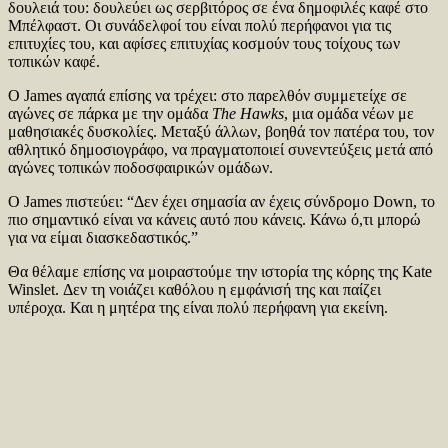
δουλειά του: δουλεύει ως σερβιτόρος σε ένα δημοφιλές καφέ στο
Μπέλφαστ. Οι συνάδελφοί του είναι πολύ περήφανοι για τις
επιτυχίες του, και αφίσες επιτυχίας κοσμούν τους τοίχους των
τοπικών καφέ.
Ο James αγαπά επίσης να τρέχει: στο παρελθόν συμμετείχε σε
αγώνες σε πάρκα με την ομάδα
The Hawks
, μια ομάδα νέων με
μαθησιακές δυσκολίες. Μεταξύ άλλων, βοηθά τον πατέρα του, τον
αθλητικό δημοσιογράφο, να πραγματοποιεί συνεντεύξεις μετά από
αγώνες τοπικών ποδοσφαιρικών ομάδων.
Ο James πιστεύει: “Δεν έχει σημασία αν έχεις σύνδρομο Down, το
πιο σημαντικό είναι να κάνεις αυτό που κάνεις. Κάνω ό,τι μπορώ
για να είμαι διασκεδαστικός.”
Θα θέλαμε επίσης να μοιραστούμε την ιστορία της κόρης της Kate
Winslet. Δεν τη νοιάζει καθόλου η εμφάνισή της και παίζει
υπέροχα. Και η μητέρα της είναι πολύ περήφανη για εκείνη.