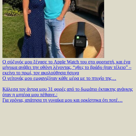
Ο σύζυγός μου ξέχασε το Apple Watch του στο φορτιστή, και ένα
μήνυμα ανάβει την οθόνη λέγοντας, “χθες το βράδυ ήταν τέλειο” –
εκείνο το πρωί, τον ακολούθησα ήσυχα
Ο γείτονάς μου εμφανιζόταν κάθε μέρα με το πτυχίο της…
Κάλεσα τον άντρα μου 31 φορές από το δωμάτιο έκτακτης ανάγκης
όταν η μητέρα μου πέθαινε.:
Για χρόνια, απάτησα τη γυναίκα μου και ορκίστηκα ότι ποτέ…