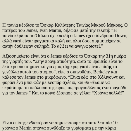
Η ταινία κέρδισε το Όσκαρ Καλύτερης Ταινίας Μικρού Μήκους. Ο
πατέρας του James, Ivan Martin, δήλωσε μετά την τελετή: “Η
ταινία κέρδισε το Όσκαρ όχι επειδή ο James έχει σύνδρομο Down,
αλλά γιατί είναι πραγματικά καλή και όλοι όσοι συμμετείχαν σε
αυτήν δούλεψαν σκληρά. Το αξίζει να αναγνωριστεί.”
Αξιοσημείωτο είναι ότι ο James κέρδισε το Όσκαρ την 31η ημέρα
της γιορτής του. “Στην πραγματικότητα, αυτό το βραβείο είναι το
δεύτερο πιο σημαντικό για εμάς σήμερα, γιατί είναι επίσης τα
γενέθλια αυτού του ατόμου”, είπε ο σκηνοθέτης Berkeley και
κάλεσε τον James στο μικρόφωνο. “Είναι εδώ στο Χόλιγουντ και
φοράει ένα μπουφάν με λεοπάρ σχέδιο, και θα θέλαμε να
περάσουμε το υπόλοιπο της ώρας μας τραγουδώντας ένα τραγούδι
για τον James.” Και το κοινό ξέσπασε σε γέλια: “Χρόνια πολλά!”
Είναι επίσης ενδιαφέρον να σημειώσουμε ότι τα τελευταία 10
χρόνια ο Martin σπάνια συνδύαζε τα γυρίσματα με την κύρια