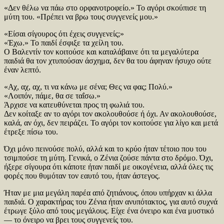
«Δεν θέλω να πάω στο ορφανοτροφείο.» Το αγόρι σκούπισε τη
μύτη του. «Πρέπει να βρω τους συγγενείς μου.»
«Είσαι σίγουρος ότι έχεις συγγενείς;»
«Έχω.» Το παιδί έσφιξε τα χείλη του.
Ο Βαλεντίν τον κοιτούσε και καταλάβαινε ότι τα μεγαλύτερα
παιδιά θα τον χτυπούσαν άσχημα, δεν θα του άφηναν ήσυχο ούτε
έναν λεπτό.
«Αχ, αχ, αχ, τι να κάνω με σένα; Θες να φας; Πολύ.»
«Λοιπόν, πάμε, θα σε ταΐσω.»
Άρχισε να κατευθύνεται προς τη φωλιά του.
Δεν κοίταξε αν το αγόρι τον ακολουθούσε ή όχι. Αν ακολουθούσε,
καλά, αν όχι, δεν πειράζει. Το αγόρι τον κοιτούσε για λίγο και μετά
έτρεξε πίσω του.
Όχι μόνο πεινούσε πολύ, αλλά και το κρύο ήταν τέτοιο που του
τσιμπούσε τη μύτη. Γενικά, ο Ζένια ζούσε πάντα στο δρόμο. Όχι,
ήξερε σίγουρα ότι κάποτε ήταν παιδί με οικογένεια, αλλά όλες τις
φορές που θυμόταν τον εαυτό του, ήταν άστεγος.
Ήταν με μια μεγάλη παρέα από ζητιάνους, όπου υπήρχαν κι άλλα
παιδιά. Ο χαρακτήρας του Ζένια ήταν ανυπότακτος, για αυτό συχνά
έτρωγε ξύλο από τους μεγάλους. Είχε ένα όνειρο και ένα μυστικό
— το όνειρο να βρει τους συγγενείς του.