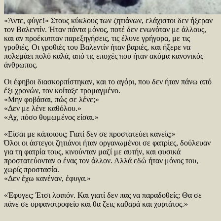
«Άντε, φύγε!» Στους κύκλους των ζητιάνων, ελάχιστοι δεν ήξεραν
τον Βαλεντίν. Ήταν πάντα μόνος, ποτέ δεν ενωνόταν με άλλους,
και αν προέκυπταν παρεξηγήσεις, τις έλυνε γρήγορα, με τις
γροθιές. Οι γροθιές του Βαλεντίν ήταν βαριές, και ήξερε να
πολεμάει πολύ καλά, από τις εποχές που ήταν ακόμα κανονικός
άνθρωπος.
Οι έφηβοι διασκορπίστηκαν, και το αγόρι, που δεν ήταν πάνω από
έξι χρονών, τον κοίταξε τρομαγμένο.
«Μην φοβάσαι, πώς σε λένε;»
«Δεν με λένε καθόλου.»
«Αχ, πόσο θυμωμένος είσαι.»
«Είσαι με κάποιους; Γιατί δεν σε προστατεύει κανείς;»
Όλοι οι άστεγοι ζητιάνοι ήταν οργανωμένοι σε φατρίες, δούλευαν
για τη φατρία τους, κινούνταν μαζί με αυτήν, και φυσικά
προστατεύονταν ο ένας τον άλλον. Αλλά εδώ ήταν μόνος του,
χωρίς προστασία.
«Δεν έχω κανέναν, έφυγα.»
«Έφυγες; Έτσι λοιπόν. Και γιατί δεν πας να παραδοθείς; Θα σε
πάνε σε ορφανοτροφείο και θα ζεις καθαρά και χορτάτος.»