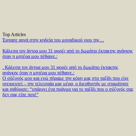
Top Articles
Έφτασε αργά στην κηδεία του μοναδικού γιου της…
Κάλεσα τον άντρα μου 31 φορές από το δωμάτιο έκτακτης ανάγκης
όταν η μητέρα μου πέθαινε.:
. Κάλεσα τον άντρα μου 31 φορές από το δωμάτιο έκτακτης
ανάγκης όταν η μητέρα μου πέθαινε.:
Ο σύζυγός μου και εγώ πήραμε την κόρη μας στο ταξίδι που είχε
ονειρευτεί – την τελευταία μας μέρα, ο διευθυντής με σταμάτησε
και ψιθύρισε: “υπάρχει ένα πράγμα για το ταξίδι που ο σύζυγός σας
δεν σας είπε ποτέ”