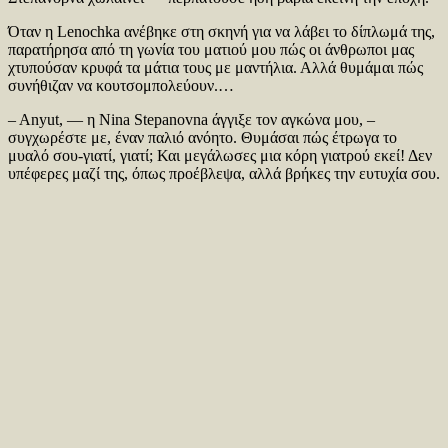
Όταν η Lenochka ανέβηκε στη σκηνή για να λάβει το δίπλωμά της,
παρατήρησα από τη γωνία του ματιού μου πώς οι άνθρωποι μας
χτυπούσαν κρυφά τα μάτια τους με μαντήλια. Αλλά θυμάμαι πώς
συνήθιζαν να κουτσομπολεύουν.…
– Anyut, — η Nina Stepanovna άγγιξε τον αγκώνα μου, –
συγχωρέστε με, έναν παλιό ανόητο. Θυμάσαι πώς έτρωγα το
μυαλό σου-γιατί, γιατί; Και μεγάλωσες μια κόρη γιατρού εκεί! Δεν
υπέφερες μαζί της, όπως προέβλεψα, αλλά βρήκες την ευτυχία σου.