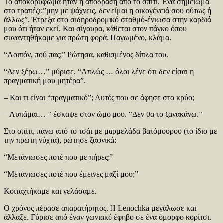
Το αποκορύφωμα ήταν η απόδραση από το σπίτι. Ένα σημείωμα
στο τραπέζι:”μην με ψάχνεις, δεν είμαι η οικογένειά σου ούτως ή
άλλως”. Έτρεξα στο σιδηροδρομικό σταθμό-ένιωσα στην καρδιά
μου ότι ήταν εκεί. Και σίγουρα, κάθεται στον πάγκο όπου
συναντηθήκαμε για πρώτη φορά. Παγωμένο, κλάμα.
“Λοιπόν, πού πας;” Ρώτησα, καθισμένος δίπλα του.
“Δεν ξέρω…” μύρισε. “Απλώς … όλοι λένε ότι δεν είσαι η
πραγματική μου μητέρα”.
– Και τι είναι “πραγματικό”; Αυτός που σε άφησε στο κρύο;
– Λυπάμαι… ” έσκαψε στον ώμο μου. “Δεν θα το ξανακάνω.”
Στο σπίτι, πάνω από το τσάι με μαρμελάδα βατόμουρου (το ίδιο με
την πρώτη νύχτα), ρώτησε ξαφνικά:
“Μετάνιωσες ποτέ που με πήρες;”
“Μετάνιωσες ποτέ που έμεινες μαζί μου;”
Κοιταχτήκαμε και γελάσαμε.
Ο χρόνος πέρασε απαρατήρητος. Η Lenochka μεγάλωσε και
άλλαξε. Γύρισε από έναν γωνιακό έφηβο σε ένα όμορφο κορίτσι.