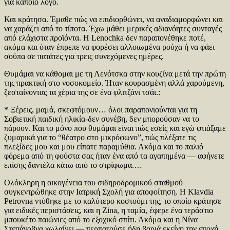
για κάποιο λόγο.
Και κράτησα. Έμαθε πώς να επιδιορθώνει, να αναδιαμορφώνει και
να χαράζει από το τίποτα. Έχω μάθει μερικές αδιανόητες συνταγές
από ελάχιστα προϊόντα. Η Lenochka δεν παραπονέθηκε ποτέ,
ακόμα και όταν έπρεπε να φορέσει αλλοιωμένα ρούχα ή να φάει
σούπα σε πατάτες για τρεις συνεχόμενες ημέρες.
Θυμάμαι να κάθομαι με τη Λενότσκα στην κουζίνα μετά την πρώτη
της πρακτική στο νοσοκομείο. Ήταν κουρασμένη αλλά χαρούμενη,
ζεσταίνοντας τα χέρια της σε ένα φλιτζάνι τσάι.:
* Ξέρεις, μαμά, σκεφτόμουν… όλοι παραπονιούνται για τη
Σοβιετική παιδική ηλικία-δεν συνέβη, δεν μπορούσαν να το
πάρουν. Και το μόνο που θυμάμαι είναι πώς εσείς και εγώ φτιάξαμε
ζυμαρικά για το “θέατρο στο μικρόφωνο”, πώς πλέξατε τις
πλεξίδες μου και μου είπατε παραμύθια. Ακόμα και το παλιό
φόρεμα από τη φούστα σας ήταν ένα από τα αγαπημένα — αφήνετε
επίσης δαντέλα κάτω από το στρίφωμα.…
Ολόκληρη η οικογένεια του σιδηροδρομικού σταθμού
συγκεντρώθηκε στην Ιατρική Σχολή για αποφοίτηση. Η Klavdia
Petrovna ντύθηκε με το καλύτερο κοστούμι της, το οποίο κράτησε
για ειδικές περιστάσεις, και η Zina, η ταμία, έφερε ένα τεράστιο
μπουκέτο παιώνιες από το εξοχικό σπίτι. Ακόμα και η Νίνα
Στεπάνοβνα χωλαίνει — περπατούσε ήδη βαριά εκείνη την εποχή.