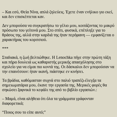
– Και εσύ, Θεία Νίνα, απλά ζηλεύεις. Έχετε έναν ενήλικο γιο εκεί,
και δεν επισκέπτεται καν.
Δεν μπορούσα να συγκρατήσω το γέλιο μου, κοιτάζοντας το μακρύ
πρόσωπο του γείτονά μου. Στο σπίτι, φυσικά, επέπληξε για το
θράσος της, αλλά στην καρδιά της ήταν περήφανη — εμφανίζεται ο
χαρακτήρας του κοριτσιού.
***
Σταδιακά, η ζωή βελτιώθηκε. Η Lenochka πήγε στην πρώτη τάξη
και πήρα δουλειά ως καθαριστής μερικής απασχόλησης στο
σχολείο για να είμαι πιο κοντά της. Οι δάσκαλοι δεν μπορούσαν να
την επαινέσουν: ήταν ικανή, πιάστηκε εν κινήσει.
Τα βράδια, καθόμασταν συχνά στο παλιό τραπέζι-έλεγξα τα
σημειωματάρια μου, έκανε την εργασία της. Μερικές φορές θα
σηκώσει ξαφνικά το κεφάλι της από το βιβλίο εργασιών.:
– Μαμά, είναι αλήθεια ότι όλα τα γράμματα γράφονταν
διαφορετικά;
“Ποιος σου το είπε αυτό;”