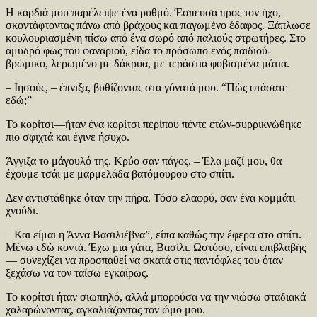
Η καρδιά μου παρέλειψε ένα ρυθμό. Έσπευσα προς τον ήχο,
σκοντάφτοντας πάνω από βράχους και παγωμένο έδαφος. Ξάπλωσε
κουλουριασμένη πίσω από ένα σωρό από παλιούς στρωτήρες. Στο
αμυδρό φως του φαναριού, είδα το πρόσωπο ενός παιδιού-
βρώμικο, λερωμένο με δάκρυα, με τεράστια φοβισμένα μάτια.
– Ιησούς, – έπνιξα, βυθίζοντας στα γόνατά μου. “Πώς φτάσατε
εδώ;”
Το κορίτσι—ήταν ένα κορίτσι περίπου πέντε ετών-συρρικνώθηκε
πιο σφιχτά και έγινε ήσυχο.
Άγγιξα το μάγουλό της. Κρύο σαν πάγος. – Έλα μαζί μου, θα
έχουμε τσάι με μαρμελάδα βατόμουρου στο σπίτι.
Δεν αντιστάθηκε όταν την πήρα. Τόσο ελαφρύ, σαν ένα κομμάτι
χνούδι.
– Και είμαι η Άννα Βασιλιέβνα”, είπα καθώς την έφερα στο σπίτι. –
Μένω εδώ κοντά. Έχω μια γάτα, Βασίλι. Ωστόσο, είναι επιβλαβής
— συνεχίζει να προσπαθεί να σκατά στις παντόφλες του όταν
ξεχάσω να τον ταΐσω εγκαίρως.
Το κορίτσι ήταν σιωπηλό, αλλά μπορούσα να την νιώσω σταδιακά
χαλαρώνοντας, αγκαλιάζοντας τον ώμο μου.