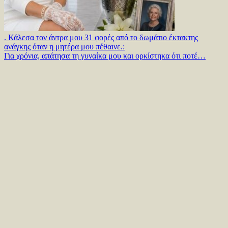
. Κάλεσα τον άντρα μου 31 φορές από το δωμάτιο έκτακτης
ανάγκης όταν η μητέρα μου πέθαινε.:
Για χρόνια, απάτησα τη γυναίκα μου και ορκίστηκα ότι ποτέ…