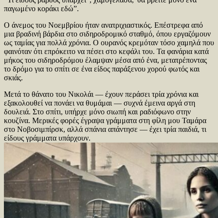
παγωμένο κοράκι εδώ”.
Ο άνεμος του Νοεμβρίου ήταν ανατριχιαστικός. Επέστρεφα από
μια βραδινή βάρδια στο σιδηροδρομικό σταθμό, όπου εργαζόμουν
ως ταμίας για πολλά χρόνια. Ο ουρανός κρεμόταν τόσο χαμηλά που
φαινόταν ότι επρόκειτο να πέσει στο κεφάλι του. Τα φανάρια κατά
μήκος του σιδηροδρόμου έλαμψαν μέσα από ένα, μετατρέποντας
το δρόμο για το σπίτι σε ένα είδος παράξενου χορού φωτός και
σκιάς.
Μετά το θάνατο του Νικολάι — έχουν περάσει τρία χρόνια και
εξακολουθεί να πονάει να θυμάμαι — συχνά έμεινα αργά στη
δουλειά. Στο σπίτι, υπήρχε μόνο σιωπή και ραδιόφωνο στην
κουζίνα. Μερικές φορές έγραψα γράμματα στη φίλη μου Ταμάρα
στο Νοβοσιμπίρσκ, αλλά σπάνια απάντησε — έχει τρία παιδιά, τι
είδους γράμματα υπάρχουν.