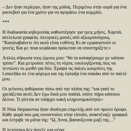
– Δεν ήταν περίεργο, ήταν της μόδας. Περιμένω στην ουρά για ένα
ραντεβού για ένα χρόνο για να αγοράσω ένα κομμάτι.
***
Η διαδικασία κηδεμονίας καθυστέρησε για τρεις μήνες. Χαρτιά,
ατελείωτα γραφεία, πλευρικές ματιές από αξιωματούχους.
“Καταλαβαίνετε ότι αυτό είναι ευθύνη; Κι αν εμφανιστούν οι
γονείς; Και με ποια κεφάλαια πρόκειται να υποστηρίξετε;»
Απλώς σήκωσα τους ώμους μου: “θα τα καταφέρουμε με κάποιο
τρόπο”. Και μετρούσε πένες τη νύχτα, υπολογίζοντας πώς να
τεντώσει το μισθό για δύο. Έραψα τις παλιές κουρτίνες της
Lenochka σε ένα φόρεμα και της έφτιαξα ένα σακάκι από το παλτό
μου.
Οι γείτονες ψιθύρισαν πίσω από την πλάτη της: “και γιατί το
χρειάζεται αυτό; Δεν έχω δικά μου παιδιά, οπότε πήρα κάποιου
άλλου. Τι γίνεται αν υπάρχει κακή κληρονομικότητα;»
Η Nina Stepanovna ήταν ιδιαίτερα επιμελής από τον πρώτο όροφο.
Κάθε φορά που μας συναντούσε στην είσοδο, αναστέναζε γραφικά
και έστριβε τα μάτια της: “Ω, Άννα, βασανίζεσαι μαζί της…”
Η λενότσκα δεν άντεξε μια μέρα: