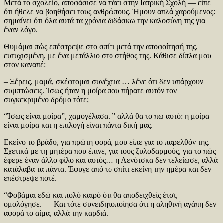
Μετά το σχολείο, αποφάσισε να πάει στην Ιατρική Σχολή — είπε
ότι ήθελε να βοηθήσει τους ανθρώπους. Ήμουν απλά χαρούμενος:
σημαίνει ότι όλα αυτά τα χρόνια διδάσκω την καλοσύνη της για
έναν λόγο.
Θυμάμαι πώς επέστρεψε στο σπίτι μετά την αποφοίτησή της,
ευτυχισμένη, με ένα μετάλλιο στο στήθος της. Κάθισε δίπλα μου
στον καναπέ:
– Ξέρεις, μαμά, σκέφτομαι συνέχεια … λένε ότι δεν υπάρχουν
συμπτώσεις. Ίσως ήταν η μοίρα που πήρατε αυτόν τον
συγκεκριμένο δρόμο τότε;
“Ίσως είναι μοίρα”, χαμογέλασα. ” αλλά θα το πω αυτό: η μοίρα
είναι μοίρα και η επιλογή είναι πάντα δική μας.
Εκείνο το βράδυ, για πρώτη φορά, μου είπε για το παρελθόν της.
Σχετικά με τη μητέρα που έπινε, για τους ξυλοδαρμούς, για το πώς
έφερε έναν άλλο φίλο και αυτός… η Λενότσκα δεν τελείωσε, αλλά
κατάλαβα τα πάντα. Έφυγε από το σπίτι εκείνη την ημέρα και δεν
επέστρεψε ποτέ.
“Φοβάμαι εδώ και πολύ καιρό ότι θα αποδειχθείς έτσι,—
ομολόγησε. — Και τότε συνειδητοποίησα ότι η αληθινή αγάπη δεν
αφορά το αίμα, αλλά την καρδιά.