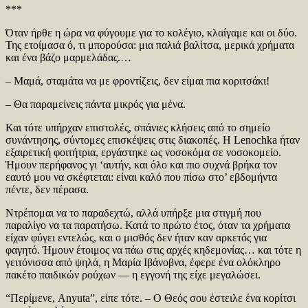
***
Όταν ήρθε η ώρα να φύγουμε για το κολέγιο, κλαίγαμε και οι δύο.
Της ετοίμασα ό, τι μπορούσα: μια παλιά βαλίτσα, μερικά χρήματα
και ένα βάζο μαρμελάδας.…
– Μαμά, σταμάτα να με φροντίζεις, δεν είμαι πια κοριτσάκι!
– Θα παραμείνεις πάντα μικρός για μένα.
Και τότε υπήρχαν επιστολές, σπάνιες κλήσεις από το σημείο
συνάντησης, σύντομες επισκέψεις στις διακοπές. Η Lenochka ήταν
εξαιρετική φοιτήτρια, εργάστηκε ως νοσοκόμα σε νοσοκομείο.
Ήμουν περήφανος γι ‘αυτήν, και όλο και πιο συχνά βρήκα τον
εαυτό μου να σκέφτεται: είναι καλό που πίσω στο’ εβδομήντα
πέντε, δεν πέρασα.
Ντρέπομαι να το παραδεχτώ, αλλά υπήρξε μια στιγμή που
παραλίγο να τα παρατήσω. Κατά το πρώτο έτος, όταν τα χρήματα
είχαν φύγει εντελώς, και ο μισθός δεν ήταν καν αρκετός για
φαγητό. Ήμουν έτοιμος να πάω στις αρχές κηδεμονίας… και τότε η
γειτόνισσα από ψηλά, η Μαρία Ιβάνοβνα, έφερε ένα ολόκληρο
πακέτο παιδικών ρούχων — η εγγονή της είχε μεγαλώσει.
“Περίμενε, Anyuta”, είπε τότε. – Ο Θεός σου έστειλε ένα κορίτσι