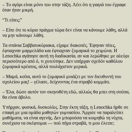
– Το αγόρι είναι μόνο του στην τάξη. Λέει ότι η γιαγιά του έγραφε
όταν ήταν μικρή.
“Τι είπες;”
– Είπε ότι το κύριο πράγμα τώρα δεν είναι να κάνουμε λάθη, αλλά
να μην κάνουμε λάθη.
Τα σπάνια Σαββατοκύριακα, είχαμε διακοπές. Έψηναν πίτες,
έφτιαχναν μαρμελάδα και έφτιαχναν ζυμαρικά το χειμώνα. Η
Lenochka αγάπησε αυτή τη διαδικασία, αν και λερώθηκε με αλεύρι
περισσότερο από ό, τι χυτεύτηκε. Δεν υπήρχαν σχεδόν καθόλου
ζυμαρικά κρέατος, αλλά τουλάχιστον μερικά.
– Μαμά, κοίτα, αυτό το ζυμαρικό μοιάζει με τον διευθυντή του
σχολείου μας! – γέλασε, δείχνοντας ένα στραβό κομμάτι.
– Έλα, δώσε αυτόν τον σκηνοθέτη εδώ, αλλιώς θα μπει στη σούπα,
θα είναι άβολο.
Υπήρχαν, φυσικά, δυσκολίες. Στην έκτη τάξη, η Lenochka ήρθε σε
επαφή με μια ομάδα μαθητών γυμνασίου. Άρχισε να παραλείπει
μαθήματα, να είναι αγενής. Δεν μπορούσα να κοιμηθώ τη νύχτα,
συνέχισα να σκέφτομαι — πού πήγα στραβά, τι μου έλειπε;