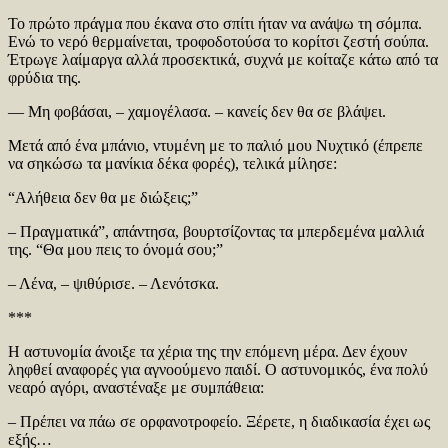
Το πρώτο πράγμα που έκανα στο σπίτι ήταν να ανάψω τη σόμπα.
Ενώ το νερό θερμαίνεται, τροφοδοτούσα το κορίτσι ζεστή σούπα.
Έτρωγε λαίμαργα αλλά προσεκτικά, συχνά με κοίταζε κάτω από τα
φρύδια της.
— Μη φοβάσαι, – χαμογέλασα. – κανείς δεν θα σε βλάψει.
Μετά από ένα μπάνιο, ντυμένη με το παλιό μου Νυχτικό (έπρεπε
να σηκώσω τα μανίκια δέκα φορές), τελικά μίλησε:
“Αλήθεια δεν θα με διώξεις;”
– Πραγματικά”, απάντησα, βουρτσίζοντας τα μπερδεμένα μαλλιά
της. “Θα μου πεις το όνομά σου;”
– Λένα, – ψιθύρισε. – Λενότσκα.
***
Η αστυνομία άνοιξε τα χέρια της την επόμενη μέρα. Δεν έχουν
ληφθεί αναφορές για αγνοούμενο παιδί. Ο αστυνομικός, ένα πολύ
νεαρό αγόρι, αναστέναξε με συμπάθεια:
– Πρέπει να πάω σε ορφανοτροφείο. Ξέρετε, η διαδικασία έχει ως
εξής…