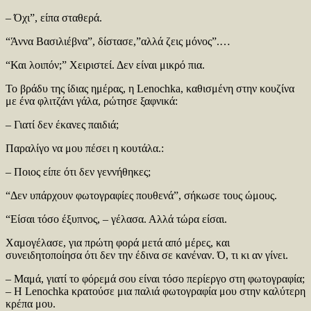
– Όχι”, είπα σταθερά.
“Άννα Βασιλιέβνα”, δίστασε,”αλλά ζεις μόνος”.…
“Και λοιπόν;” Χειριστεί. Δεν είναι μικρό πια.
Το βράδυ της ίδιας ημέρας, η Lenochka, καθισμένη στην κουζίνα
με ένα φλιτζάνι γάλα, ρώτησε ξαφνικά:
– Γιατί δεν έκανες παιδιά;
Παραλίγο να μου πέσει η κουτάλα.:
– Ποιος είπε ότι δεν γεννήθηκες;
“Δεν υπάρχουν φωτογραφίες πουθενά”, σήκωσε τους ώμους.
“Είσαι τόσο έξυπνος, – γέλασα. Αλλά τώρα είσαι.
Χαμογέλασε, για πρώτη φορά μετά από μέρες, και
συνειδητοποίησα ότι δεν την έδινα σε κανέναν. Ό, τι κι αν γίνει.
– Μαμά, γιατί το φόρεμά σου είναι τόσο περίεργο στη φωτογραφία;
– Η Lenochka κρατούσε μια παλιά φωτογραφία μου στην καλύτερη
κρέπα μου.