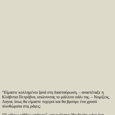
“Είμαστε κολλημένοι ξανά στη διασταύρωση, – αναστέναξε η
Κλάβντια Πετρόβνα, ισιώνοντας το μάλλινο σάλι της. – Νομίζεις,
Anyut, ίσως θα είμαστε τυχεροί και θα βρούμε ένα χρυσό
πλινθώματα στις ράγες;
“Τι είδους ράβδος υπάρχει”, χαμογέλασα,”θα βρείτε μόνο ένα