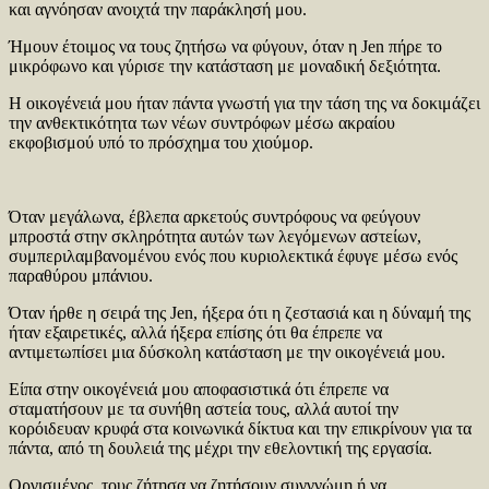
και αγνόησαν ανοιχτά την παράκλησή μου.
Ήμουν έτοιμος να τους ζητήσω να φύγουν, όταν η Jen πήρε το
μικρόφωνο και γύρισε την κατάσταση με μοναδική δεξιότητα.
Η οικογένειά μου ήταν πάντα γνωστή για την τάση της να δοκιμάζει
την ανθεκτικότητα των νέων συντρόφων μέσω ακραίου
εκφοβισμού υπό το πρόσχημα του χιούμορ.
Όταν μεγάλωνα, έβλεπα αρκετούς συντρόφους να φεύγουν
μπροστά στην σκληρότητα αυτών των λεγόμενων αστείων,
συμπεριλαμβανομένου ενός που κυριολεκτικά έφυγε μέσω ενός
παραθύρου μπάνιου.
Όταν ήρθε η σειρά της Jen, ήξερα ότι η ζεστασιά και η δύναμή της
ήταν εξαιρετικές, αλλά ήξερα επίσης ότι θα έπρεπε να
αντιμετωπίσει μια δύσκολη κατάσταση με την οικογένειά μου.
Είπα στην οικογένειά μου αποφασιστικά ότι έπρεπε να
σταματήσουν με τα συνήθη αστεία τους, αλλά αυτοί την
κορόιδευαν κρυφά στα κοινωνικά δίκτυα και την επικρίνουν για τα
πάντα, από τη δουλειά της μέχρι την εθελοντική της εργασία.
Οργισμένος, τους ζήτησα να ζητήσουν συγγνώμη ή να