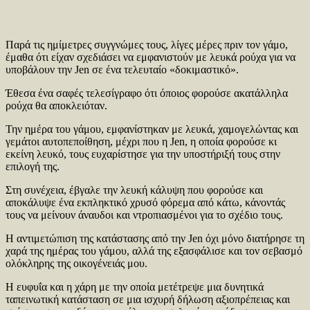
Παρά τις ημίμετρες συγγνώμες τους, λίγες μέρες πριν τον γάμο,
έμαθα ότι είχαν σχεδιάσει να εμφανιστούν με λευκά ρούχα για να
υποβάλουν την Jen σε ένα τελευταίο «δοκιμαστικό».
Έθεσα ένα σαφές τελεσίγραφο ότι όποιος φορούσε ακατάλληλα
ρούχα θα αποκλειόταν.
Την ημέρα του γάμου, εμφανίστηκαν με λευκά, χαμογελώντας και
γεμάτοι αυτοπεποίθηση, μέχρι που η Jen, η οποία φορούσε κι
εκείνη λευκό, τους ευχαρίστησε για την υποστήριξή τους στην
επιλογή της.
Στη συνέχεια, έβγαλε την λευκή κάλυψη που φορούσε και
αποκάλυψε ένα εκπληκτικό χρυσό φόρεμα από κάτω, κάνοντάς
τους να μείνουν άναυδοι και ντροπιασμένοι για το σχέδιο τους.
Η αντιμετώπιση της κατάστασης από την Jen όχι μόνο διατήρησε τη
χαρά της ημέρας του γάμου, αλλά της εξασφάλισε και τον σεβασμό
ολόκληρης της οικογένειάς μου.
Η ευφυΐα και η χάρη με την οποία μετέτρεψε μια δυνητικά
ταπεινωτική κατάσταση σε μια ισχυρή δήλωση αξιοπρέπειας και