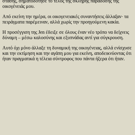
στάσης, σηματοδότησε το τέλος της σκληρής παράδοσης της
οικογένειάς μου.
Από εκείνη την ημέρα, οι οικογενειακές συναντήσεις άλλαξαν· τα
πειράγματα παρέμειναν, αλλά χωρίς την προηγούμενη κακία.
Η προσέγγιση της Jen έδειξε σε όλους έναν νέο τρόπο να δείχνεις
δύναμη – μέσω καλοσύνης και εξυπνάδας αντί για σύγκρουση.
Αυτό όχι μόνο άλλαξε τη δυναμική της οικογένειας, αλλά ενίσχυσε
και την εκτίμηση και την αγάπη μου για εκείνη, αποδεικνύοντας ότι
ήταν πραγματικά η τέλεια σύντροφος που πάντα ήξερα ότι ήταν.