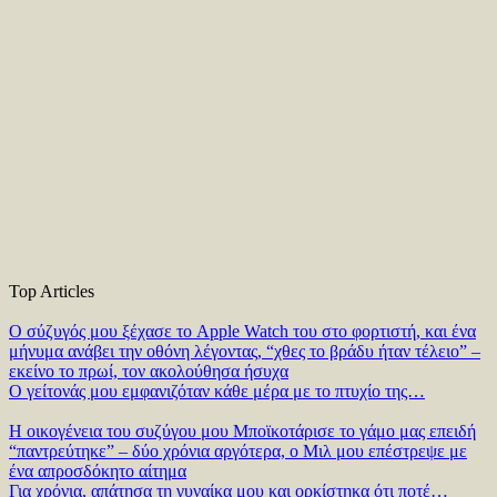
Top Articles
Ο σύζυγός μου ξέχασε το Apple Watch του στο φορτιστή, και ένα
μήνυμα ανάβει την οθόνη λέγοντας, “χθες το βράδυ ήταν τέλειο” –
εκείνο το πρωί, τον ακολούθησα ήσυχα
Ο γείτονάς μου εμφανιζόταν κάθε μέρα με το πτυχίο της…
Η οικογένεια του συζύγου μου Μποϊκοτάρισε το γάμο μας επειδή
“παντρεύτηκε” – δύο χρόνια αργότερα, ο Μιλ μου επέστρεψε με
ένα απροσδόκητο αίτημα
Για χρόνια, απάτησα τη γυναίκα μου και ορκίστηκα ότι ποτέ…