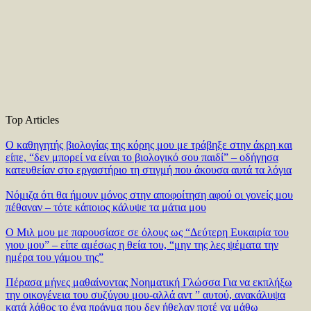
Top Articles
Ο καθηγητής βιολογίας της κόρης μου με τράβηξε στην άκρη και
είπε, “δεν μπορεί να είναι το βιολογικό σου παιδί” – οδήγησα
κατευθείαν στο εργαστήριο τη στιγμή που άκουσα αυτά τα λόγια
Νόμιζα ότι θα ήμουν μόνος στην αποφοίτηση αφού οι γονείς μου
πέθαναν – τότε κάποιος κάλυψε τα μάτια μου
Ο Μιλ μου με παρουσίασε σε όλους ως “Δεύτερη Ευκαιρία του
γιου μου” – είπε αμέσως η θεία του, “μην της λες ψέματα την
ημέρα του γάμου της”
Πέρασα μήνες μαθαίνοντας Νοηματική Γλώσσα Για να εκπλήξω
την οικογένεια του συζύγου μου-αλλά αντ ” αυτού, ανακάλυψα
κατά λάθος το ένα πράγμα που δεν ήθελαν ποτέ να μάθω