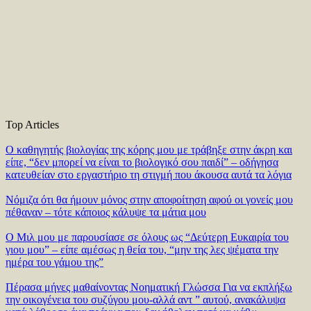
Top Articles
Ο καθηγητής βιολογίας της κόρης μου με τράβηξε στην άκρη και
είπε, “δεν μπορεί να είναι το βιολογικό σου παιδί” – οδήγησα
κατευθείαν στο εργαστήριο τη στιγμή που άκουσα αυτά τα λόγια
Νόμιζα ότι θα ήμουν μόνος στην αποφοίτηση αφού οι γονείς μου
πέθαναν – τότε κάποιος κάλυψε τα μάτια μου
Ο Μιλ μου με παρουσίασε σε όλους ως “Δεύτερη Ευκαιρία του
γιου μου” – είπε αμέσως η θεία του, “μην της λες ψέματα την
ημέρα του γάμου της”
Πέρασα μήνες μαθαίνοντας Νοηματική Γλώσσα Για να εκπλήξω
την οικογένεια του συζύγου μου-αλλά αντ ” αυτού, ανακάλυψα