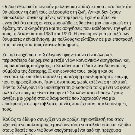
Οι δύο ηθοποιοί υπονοούν μελλοντικά πρότζεκτ που πιστεύουν ότι
θα φέρουν τη δική τους φιλοσοφία στη ζωή. Αν και δεν έχουν
αποκαλύψει συγκεκριμένες λεπτομέρειες, έχουν αφήσει να
εννοηθεί ότι αυτές οι νέες προσπάθειες θα είναι μια επιστροφή στη
δράση, την σκληρότητα και τις αφηγήσεις που καθόρισαν την φήμη
τους τη δεκαετία του 1980 και 1990. Η ανυπομονησία μεταξύ των
θαυμαστών είναι έντονη, με πολλούς να ελπίζουν σε μια επιστροφή
στις ταινίες που τους έκαναν διάσημους.
Σε μια εποχή που το Χόλιγουντ φαίνεται να είναι όλο και
περισσότερο διαιρεμένο μεταξύ νέων κοινωνικών αφηγήσεων και
παραδοσιακής αφήγησης, ο Σταλόνε και ο Ράσελ αναδύονται ως
σύμβολα της δεύτερης. Η συνεργασία τους, ακόμη και σε
πνευματικό επίπεδο, αποτελεί μια ισχυρή υπενθύμιση της εποχής
που οι ήρωες δράσης ήταν μόνοι τους, χωρίς ατζέντες ή πολιτική.
Εάν το Χόλιγουντ θα υιοθετήσει τη φιλοσοφία τους μένει να φανεί,
αλλά ένα πράγμα είναι σίγουρο: Ο Σταλόνε και ο Ράσελ έχουν
αγγίξει μια χορδή στους θαυμαστές που λαχταρούν για μια
επιστροφή στις αμετάβλητες ταινίες που έχτισαν τις κληρονομιές
τους.
Καθώς το δίδυμο συνεχίζει να εκφράζει την αντίθεσή του στον
«ξυπνημένο πολιτισμό», εμπνέουν τόσο νοσταλγία όσο και ελπίδα
στους θεατές που νιώθουν απογοητευμένοι από την τρέχουσα