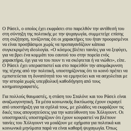
Ο Ράσελ, ο οποίος έχει εκφράσει στο παρελθόν την αντίθεσή του
στη σύντηξη της πολιτικής με την ψυχαγωγία, συμμετείχε επίσης
στη συζήτηση, τονίζοντας ότι οι χαρακτήρες του ήταν προορισμένοι
να είναι προσβάσιμοι χωρίς να προπαγανδίζουν κάποια
συγκεκριμένη ιδεολογία. «Ο κόσμος βλέπει ταινίες για να ξεφύγει,
για να βρει ένα κομμάτι του εαυτού του στην πορεία ενός
χαρακτήρα, όχι για να του πουν τι να σκέφτεται ή να νιώθει», είπε.
Ο Ράσελ έχει υπερασπιστεί και στο παρελθόν την απομάκρυνση
της τέχνης από την πολιτική, υποστηρίζοντας ότι το κοινό πρέπει να
εμπιστεύεται τη δυνατότητά του να ερμηνεύει και να ασχολείται με
την ιστορία χωρίς υπερβολική καθοδήγηση από τους
κινηματογραφιστές.
Για πολλούς θαυμαστές, η στάση του Σταλόνε και του Ράσελ είναι
αναζωογονητική. Τα μέσα κοινωνικής δικτύωσης έχουν εκραγεί
από υποστήριξη για τα σχόλιά τους, με χιλιάδες να εκφράζουν τις
δικές τους απογοητεύσεις για την κατεύθυνση του Χόλιγουντ. Οι
υποστηρικτές υποστηρίζουν ότι έχουν κουραστεί να βλέπουν
ταινίες του Χόλιγουντ να μοιάζουν με οχήματα για πολιτικά και
κοινωνικά μηνύματα παρά να είναι καθαρή ψυχαγωγία. Όπως