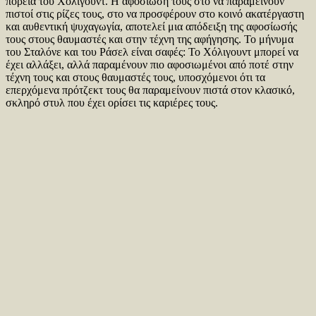
πορεία του Χόλιγουντ. Η αφοσίωσή τους στο να παραμείνουν
πιστοί στις ρίζες τους, στο να προσφέρουν στο κοινό ακατέργαστη
και αυθεντική ψυχαγωγία, αποτελεί μια απόδειξη της αφοσίωσής
τους στους θαυμαστές και στην τέχνη της αφήγησης. Το μήνυμα
του Σταλόνε και του Ράσελ είναι σαφές: Το Χόλιγουντ μπορεί να
έχει αλλάξει, αλλά παραμένουν πιο αφοσιωμένοι από ποτέ στην
τέχνη τους και στους θαυμαστές τους, υποσχόμενοι ότι τα
επερχόμενα πρότζεκτ τους θα παραμείνουν πιστά στον κλασικό,
σκληρό στυλ που έχει ορίσει τις καριέρες τους.