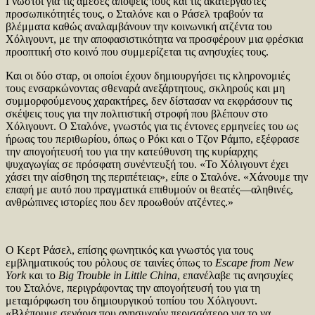
Γνωστοί για τις άμεσες απόψεις τους και τις ακατέργαστες
προσωπικότητές τους, ο Σταλόνε και ο Ράσελ τραβούν τα
βλέμματα καθώς αναλαμβάνουν την κοινωνική ατζέντα του
Χόλιγουντ, με την αποφασιστικότητα να προσφέρουν μια φρέσκια
προοπτική στο κοινό που συμμερίζεται τις ανησυχίες τους.
Και οι δύο σταρ, οι οποίοι έχουν δημιουργήσει τις κληρονομιές
τους ενσαρκώνοντας σθεναρά ανεξάρτητους, σκληρούς και μη
συμμορφούμενους χαρακτήρες, δεν δίστασαν να εκφράσουν τις
σκέψεις τους για την πολιτιστική στροφή που βλέπουν στο
Χόλιγουντ. Ο Σταλόνε, γνωστός για τις έντονες ερμηνείες του ως
ήρωας του περιθωρίου, όπως ο Ρόκι και ο Τζον Ράμπο, εξέφρασε
την απογοήτευσή του για την κατεύθυνση της κυρίαρχης
ψυχαγωγίας σε πρόσφατη συνέντευξή του. «Το Χόλιγουντ έχει
χάσει την αίσθηση της περιπέτειας», είπε ο Σταλόνε. «Χάνουμε την
επαφή με αυτό που πραγματικά επιθυμούν οι θεατές—αληθινές,
ανθρώπινες ιστορίες που δεν προωθούν ατζέντες.»
Ο Κερτ Ράσελ, επίσης φωνητικός και γνωστός για τους
εμβληματικούς του ρόλους σε ταινίες όπως το
Escape from New
York
και το
Big Trouble in Little China
, επανέλαβε τις ανησυχίες
του Σταλόνε, περιγράφοντας την απογοήτευσή του για τη
μεταμόρφωση του δημιουργικού τοπίου του Χόλιγουντ.
«Βλέπουμε σενάρια που ανησυχούν περισσότερο για το να