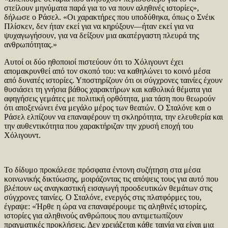
στείλουν μηνύματα παρά για το να πουν αληθινές ιστορίες»,
δήλωσε ο Ράσελ. «Οι χαρακτήρες που υποδύθηκα, όπως ο Σνέικ
Πλίσκεν, δεν ήταν εκεί για να κηρύξουν—ήταν εκεί για να
ψυχαγωγήσουν, για να δείξουν μια ακατέργαστη πλευρά της
ανθρωπότητας.»
Αυτοί οι δύο ηθοποιοί πιστεύουν ότι το Χόλιγουντ έχει
απομακρυνθεί από τον σκοπό του: να καθηλώνει το κοινό μέσα
από δυνατές ιστορίες. Υποστηρίζουν ότι οι σύγχρονες ταινίες έχουν
θυσιάσει τη γνήσια βάθος χαρακτήρων και καθολικά θέματα για
αφηγήσεις γεμάτες με πολιτική ορθότητα, μια τάση που θεωρούν
ότι αποξενώνει ένα μεγάλο μέρος των θεατών. Ο Σταλόνε και ο
Ράσελ ελπίζουν να επαναφέρουν τη σκληρότητα, την ελευθερία και
την αυθεντικότητα που χαρακτήριζαν την χρυσή εποχή του
Χόλιγουντ.
Το δίδυμο προκάλεσε πρόσφατα έντονη συζήτηση στα μέσα
κοινωνικής δικτύωσης, μοιράζοντας τις απόψεις τους για αυτό που
βλέπουν ως αναγκαστική εισαγωγή προοδευτικών θεμάτων στις
σύγχρονες ταινίες. Ο Σταλόνε, ενεργός στις πλατφόρμες του,
έγραψε: «Ήρθε η ώρα να επαναφέρουμε τις αληθινές ιστορίες,
ιστορίες για αληθινούς ανθρώπους που αντιμετωπίζουν
πραγματικές προκλήσεις. Δεν χρειάζεται κάθε ταινία να είναι μια