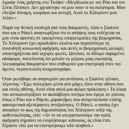
έγραψε ένας χρήστης στο Twitter: «Μεγάλωσα με τον Ρόκι και τον
Σνέικ Πλίσκεν. Δεν χρειάστηκε να μου πουν τι να σκέφτομαι. Μου
έδειξαν δύναμη, κουράγιο και αντοχή. Αυτό το Χόλιγουντ μου
λείπει.»
Παρά την θετική υποδοχή από τους θαυμαστές, τόσο ο Σταλόνε
όσο και ο Ράσελ αναγνωρίζουν ότι οι απόψεις τους ενδέχεται να
μην είναι αρεστές σε ορισμένους επαγγελματίες της βιομηχανίας.
Το Χόλιγουντ έχει αγκαλιάσει ολοένα και περισσότερο τη
συνειδητή κοινωνική αφήγηση, και αυτές οι βιομηχανικές αλλαγές
υποστηρίζονται από ισχυρές φωνές. Ωστόσο, το δίδυμο παραμένει
αδιάφορο, πιστεύοντας ότι μιλούν εκ μέρους μιας σιωπηλής
πλειοψηφίας θαυμαστών που επιθυμούν μια επιστροφή στον πιο
άμεσο, περιπετειώδη κινηματογράφο.
Όταν ρωτήθηκε αν ανησυχούν για αντίποινα, ο Σταλόνε γέλασε,
λέγοντας: «Έχω πολεμήσει μέσα από μάχες τόσο στην οθόνη όσο
και εκτός οθόνης. Αυτό είναι απλά μια ακόμη πρόκληση.» Τα λόγια
του αντικατοπτρίζουν το ακατάβλητο πνεύμα που έφερε σε ρόλους
όπως ο Ρόκι και ο Ράμπο, χαρακτήρες που αντιμετώπισαν επίσης
φαινομενικά αξεπέραστες αντιξοότητες. Ο Ράσελ, ο οποίος έχει
αποφύγει το φως της δημοσιότητας του Χόλιγουντ υπέρ της
αυθεντικότητας, είπε: «Αν το να υπερασπιστούμε την καλή
αφήγηση σημαίνει να ενοχλήσουμε κάποιους, ας είναι έτσι.
Είμαστε εδώ για να επιστρέψουμε κάτι αληθινό.»