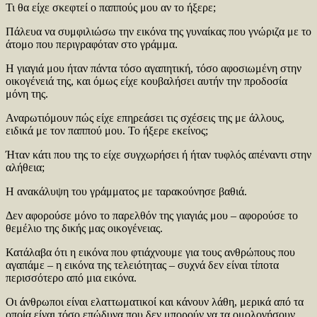
Τι θα είχε σκεφτεί ο παππούς μου αν το ήξερε;
Πάλευα να συμφιλιώσω την εικόνα της γυναίκας που γνώριζα με το
άτομο που περιγραφόταν στο γράμμα.
Η γιαγιά μου ήταν πάντα τόσο αγαπητική, τόσο αφοσιωμένη στην
οικογένειά της, και όμως είχε κουβαλήσει αυτήν την προδοσία
μόνη της.
Αναρωτιόμουν πώς είχε επηρεάσει τις σχέσεις της με άλλους,
ειδικά με τον παππού μου. Το ήξερε εκείνος;
Ήταν κάτι που της το είχε συγχωρήσει ή ήταν τυφλός απέναντι στην
αλήθεια;
Η ανακάλυψη του γράμματος με ταρακούνησε βαθιά.
Δεν αφορούσε μόνο το παρελθόν της γιαγιάς μου – αφορούσε το
θεμέλιο της δικής μας οικογένειας.
Κατάλαβα ότι η εικόνα που φτιάχνουμε για τους ανθρώπους που
αγαπάμε – η εικόνα της τελειότητας – συχνά δεν είναι τίποτα
περισσότερο από μια εικόνα.
Οι άνθρωποι είναι ελαττωματικοί και κάνουν λάθη, μερικά από τα
οποία είναι τόσο επώδυνα που δεν μπορούν να τα ομολογήσουν.