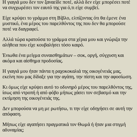
Η γιαγιά μου δεν τον ξαναείδε ποτέ, αλλά δεν είχε μπορέσει ποτέ
να συγχωρέσει τον εαυτό της για ό,τι είχε συμβεί.
Είχε κρύψει το γράμμα στη Βίβλο, ελπίζοντας ότι θα έμενε ένα
μυστικό, ένα μέρος του παρελθόντος της που δεν θα μπορούσε
ποτέ να διαγραφεί.
Αλλά τώρα κρατούσα το γράμμα στα χέρια μου και γνώριζα την
αλήθεια που είχε κουβαλήσει τόσο καιρό.
Ένιωθα ένα μείγμα συναισθημάτων – σοκ, οργή, σύγχυση και
ακόμα και αίσθημα προδοσίας.
Η γιαγιά μου ήταν πάντα η ραχοκοκαλιά της οικογένειάς μας,
εκείνη που μας δίδαξε για την αγάπη, την πίστη και την αφοσίωση.
Κι όμως είχε κρύψει αυτό το οδυνηρό μέρος του παρελθόντος της,
ίσως από ντροπή ή από φόβο μήπως χάσει τον σεβασμό και την
εκτίμηση της οικογένειάς της.
Δεν μπορούσα να μη με ρωτήσω, τι την είχε οδηγήσει σε αυτή την
απόφαση.
Μήπως είχε αγαπήσει πραγματικά τον Θωμά ή ήταν μια στιγμή
αδυναμίας;