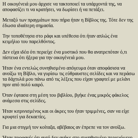
Η οικογένειά μου άρχισε να τακτοποιεί τα υπάρχοντά της, να
αποφασίζει τι να κρατήσει, να δωρίσει ή να πετάξει.
Μεταξύ των πραγμάτων που πήρα ήταν η Βίβλος της. Τότε δεν της
έδωσα ιδιαίτερη σημασία.
Την τοποθέτησα στο ράφι και υπέθεσα ότι ήταν απλώς ένα
κειμήλιο του παρελθόντος.
Δεν είχα ιδέα ότι περιείχε ένα μυστικό που θα ανατρεπόταν ό,τι
πίστευα ότι ήξερα για την οικογένειά μου.
Ήταν ένα εντελώς συνηθισμένο απόγευμα όταν αποφάσισα να
ανοίξω τη Βίβλο, να γυρίσω τις εύθραυστες σελίδες και να περάσω
τα δάχτυλά μου πάνω από τις λέξεις που είχαν γραφτεί με μελάνι
πριν από πολύ καιρό.
Όταν έφτασα στη μέση του βιβλίου, βγήκε ένας μικρός φάκελος
ανάμεσα στις σελίδες.
Ήταν κιτρινισμένος και οι άκρες του ήταν τριμμένες, σαν να είχε
κρυφτεί για δεκαετίες.
Για μια στιγμή τον κοίταξα, αβέβαιος αν έπρεπε να τον ανοίξω.
Ήταν προφανές ότι αυτό δεν ανήκε στο συνηθισμένο περιεχόμενο