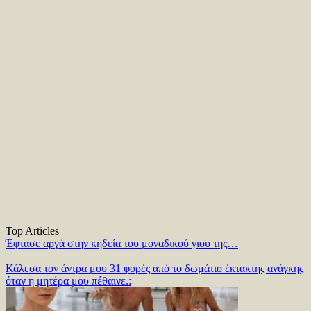
Top Articles
Έφτασε αργά στην κηδεία του μοναδικού γιου της…
Κάλεσα τον άντρα μου 31 φορές από το δωμάτιο έκτακτης ανάγκης
όταν η μητέρα μου πέθαινε.: