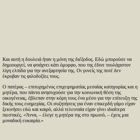
Και αυτή η δουλειά ήταν η μόνη της διέξοδος. Εδώ μπορούσε να
δημιουργεί, να φτιάχνει κάτι όμορφο, που της έδινε τουλάχιστον
λίγη ελπίδα για την ανεξαρτησία της. Οι γονείς της ποτέ δεν
έκρυβαν τις φιλοδοξίες τους.
Ο πατέρας – επιτυχημένος επιχειρηματίας μεσαίας κατηγορίας και η
μητέρα, που πάντα ανησυχούσε για την κοινωνική θέση της
οικογένειας, έβλεπαν στην κόρη τους ένα μέσο για την επίτευξη της
δικής τους ευημερίας. Οι συζητήσεις για έναν επικερδή γάμο είχαν
ξεκινήσει εδώ και καιρό, αλλά τελευταία είχαν γίνει ιδιαίτερα
πιεστικές. «Άννα, – έλεγε η μητέρα της στο πρωινό, – έχεις μια
μοναδική ευκαιρία.»