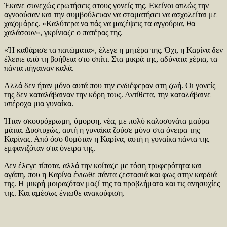
Έκανε συνεχώς ερωτήσεις στους γονείς της. Εκείνοι απλώς την
αγνοούσαν και την συμβούλευαν να σταματήσει να ασχολείται με
χαζομάρες. «Καλύτερα να πάς να μαζέψεις τα αγγούρια, θα
χαλάσουν», γκρίνιαζε ο πατέρας της.
«Ή καθάρισε τα πατώματα», έλεγε η μητέρα της. Όχι, η Καρίνα δεν
έλειπε από τη βοήθεια στο σπίτι. Στα μικρά της, αδύνατα χέρια, τα
πάντα πήγαιναν καλά.
Αλλά δεν ήταν μόνο αυτά που την ενδιέφεραν στη ζωή. Οι γονείς
της δεν καταλάβαιναν την κόρη τους. Αντίθετα, την καταλάβαινε
υπέροχα μια γυναίκα.
Ήταν σκουρόχρωμη, όμορφη, νέα, με πολύ καλοσυνάτα μαύρα
μάτια. Δυστυχώς, αυτή η γυναίκα ζούσε μόνο στα όνειρα της
Καρίνας. Από όσο θυμόταν η Καρίνα, αυτή η γυναίκα πάντα της
εμφανιζόταν στα όνειρα της.
Δεν έλεγε τίποτα, αλλά την κοίταζε με τόση τρυφερότητα και
αγάπη, που η Καρίνα ένιωθε πάντα ζεστασιά και φως στην καρδιά
της. Η μικρή μοιραζόταν μαζί της τα προβλήματα και τις ανησυχίες
της. Και αμέσως ένιωθε ανακούφιση.