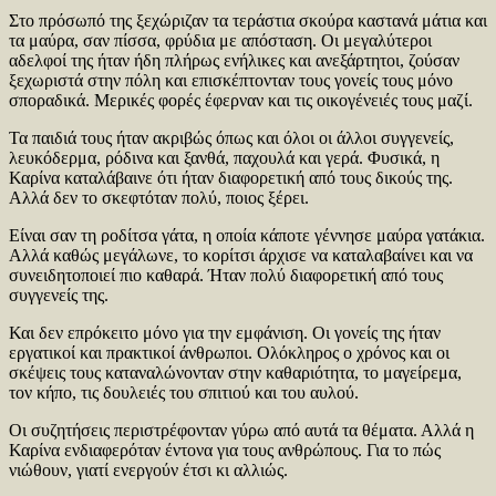
Στο πρόσωπό της ξεχώριζαν τα τεράστια σκούρα καστανά μάτια και
τα μαύρα, σαν πίσσα, φρύδια με απόσταση. Οι μεγαλύτεροι
αδελφοί της ήταν ήδη πλήρως ενήλικες και ανεξάρτητοι, ζούσαν
ξεχωριστά στην πόλη και επισκέπτονταν τους γονείς τους μόνο
σποραδικά. Μερικές φορές έφερναν και τις οικογένειές τους μαζί.
Τα παιδιά τους ήταν ακριβώς όπως και όλοι οι άλλοι συγγενείς,
λευκόδερμα, ρόδινα και ξανθά, παχουλά και γερά. Φυσικά, η
Καρίνα καταλάβαινε ότι ήταν διαφορετική από τους δικούς της.
Αλλά δεν το σκεφτόταν πολύ, ποιος ξέρει.
Είναι σαν τη ροδίτσα γάτα, η οποία κάποτε γέννησε μαύρα γατάκια.
Αλλά καθώς μεγάλωνε, το κορίτσι άρχισε να καταλαβαίνει και να
συνειδητοποιεί πιο καθαρά. Ήταν πολύ διαφορετική από τους
συγγενείς της.
Και δεν επρόκειτο μόνο για την εμφάνιση. Οι γονείς της ήταν
εργατικοί και πρακτικοί άνθρωποι. Ολόκληρος ο χρόνος και οι
σκέψεις τους καταναλώνονταν στην καθαριότητα, το μαγείρεμα,
τον κήπο, τις δουλειές του σπιτιού και του αυλού.
Οι συζητήσεις περιστρέφονταν γύρω από αυτά τα θέματα. Αλλά η
Καρίνα ενδιαφερόταν έντονα για τους ανθρώπους. Για το πώς
νιώθουν, γιατί ενεργούν έτσι κι αλλιώς.