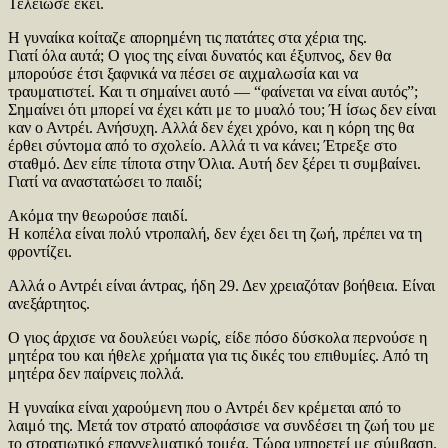
Τελείωσε εκεί.
Η γυναίκα κοίταζε απορημένη τις πατάτες στα χέρια της.
Γιατί όλα αυτά; Ο γιος της είναι δυνατός και έξυπνος, δεν θα
μπορούσε έτσι ξαφνικά να πέσει σε αιχμαλωσία και να
τραυματιστεί. Και τι σημαίνει αυτό — “φαίνεται να είναι αυτός”;
Σημαίνει ότι μπορεί να έχει κάτι με το μυαλό του; Ή ίσως δεν είναι
καν ο Αντρέι. Ανήσυχη. Αλλά δεν έχει χρόνο, και η κόρη της θα
έρθει σύντομα από το σχολείο. Αλλά τι να κάνει; Έτρεξε στο
σταθμό. Δεν είπε τίποτα στην Όλια. Αυτή δεν ξέρει τι συμβαίνει.
Γιατί να αναστατώσει το παιδί;
Ακόμα την θεωρούσε παιδί.
Η κοπέλα είναι πολύ ντροπαλή, δεν έχει δει τη ζωή, πρέπει να τη
φροντίζει.
Αλλά ο Αντρέι είναι άντρας, ήδη 29. Δεν χρειαζόταν βοήθεια. Είναι
ανεξάρτητος.
Ο γιος άρχισε να δουλεύει νωρίς, είδε πόσο δύσκολα περνούσε η
μητέρα του και ήθελε χρήματα για τις δικές του επιθυμίες. Από τη
μητέρα δεν παίρνεις πολλά.
Η γυναίκα είναι χαρούμενη που ο Αντρέι δεν κρέμεται από το
λαιμό της. Μετά τον στρατό αποφάσισε να συνδέσει τη ζωή του με
το στρατιωτικό επαγγελματικό τομέα. Τώρα υπηρετεί με σύμβαση.