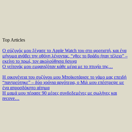
Top Articles
Ο σύζυγός μου ξέχασε το Apple Watch του στο φορτιστή, και ένα
μήνυμα ανάβει την οθόνη λέγοντας, “χθες το βράδυ ήταν τέλειο” –
εκείνο το πρωί, τον ακολούθησα ήσυχα
Ο γείτονάς μου εμφανιζόταν κάθε μέρα με το πτυχίο της…
Η οικογένεια του συζύγου μου Μποϊκοτάρισε το γάμο μας επειδή
“παντρεύτηκε” – δύο χρόνια αργότερα, ο Μιλ μου επέστρεψε με
ένα απροσδόκητο αίτημα
Η μαμά μου πέρασε 90 μέρες συνδεδεμένες με σωλήνες και
recove…