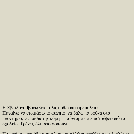
Η Σβετλάνα Ιβάνωβνα μόλις ήρθε από τη δουλειά.
Πηγαίνω να ετοιμάσω το φαγητό, να βάλω τα ρούχα στο
πλυντήριο, να ταΐσω την κόρη — σύντομα θα επιστρέψει από το
σχολείο. Τρέχει, όλη στο σαπούνι.
Η γυναίκα είναι ήδη συνταξιούχος, αλλά αναγκάζεται να δουλέψει