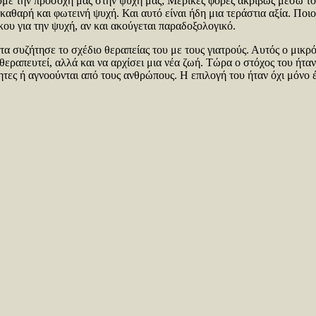
ουμε την προσοχή μας στην ψυχή μας; Μερικές φορές ακριβώς μέσω το
αθαρή και φωτεινή ψυχή. Και αυτό είναι ήδη μια τεράστια αξία. Ποιος
κου για την ψυχή, αν και ακούγεται παραδοξολογικό.
 συζήτησε το σχέδιο θεραπείας του με τους γιατρούς. Αυτός ο μικρ
θεραπευτεί, αλλά και να αρχίσει μια νέα ζωή. Τώρα ο στόχος του ήτα
ητες ή αγνοούνται από τους ανθρώπους. Η επιλογή του ήταν όχι μόνο 