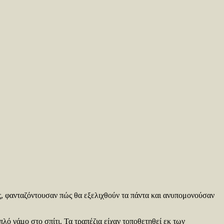
ής, φανταζόντουσαν πώς θα εξελιχθούν τα πάντα και ανυπομονούσαν
λό γάμο στο σπίτι. Τα τραπέζια είχαν τοποθετηθεί εκ των