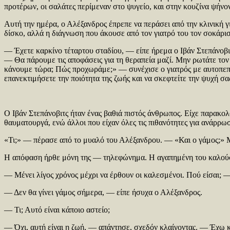
προτέρων, οι σαλάτες περίμεναν στο ψυγείο, και στην κουζίνα ψήνοντ
Αυτή την ημέρα, ο Αλέξανδρος έπρεπε να περάσει από την κλινική γ
δίσκο, αλλά η διάγνωση που άκουσε από τον γιατρό του τον σοκάρισ
— Έχετε καρκίνο τέταρτου σταδίου, — είπε ήρεμα ο Ιβάν Στεπάνοβι
— Θα πάρουμε τις αποφάσεις για τη θεραπεία μαζί. Μην ρωτάτε τον 
κάνουμε τώρα; Πώς προχωράμε;» — συνέχισε ο γιατρός με αυτοπεποίθ
επανεκτιμήσετε την ποιότητα της ζωής και να σκεφτείτε την ψυχή σα
Ο Ιβάν Στεπάνοβιτς ήταν ένας βαθιά πιστός άνθρωπος. Είχε παρακολ
θαυματουργά, ενώ άλλοι που είχαν όλες τις πιθανότητες για ανάρρωσ
«Τι;» — πέρασε από το μυαλό του Αλέξανδρου. — «Και ο γάμος;» 
Η απόφαση ήρθε μόνη της — τηλεφώνημα. Η αγαπημένη του καλού
— Μένει λίγος χρόνος μέχρι να έρθουν οι καλεσμένοι. Πού είσαι; 
— Δεν θα γίνει γάμος σήμερα, — είπε ήσυχα ο Αλέξανδρος.
— Τι; Αυτό είναι κάποιο αστείο;
— Όχι, αυτή είναι η ζωή, — απάντησε, σχεδόν κλαίγοντας. — Έχω κα