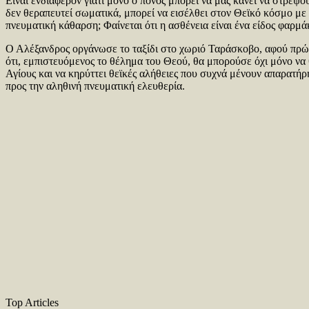
Είναι ενδιαφέρον γιατί μόνο ο πόνος μπορεί να μας κάνει να στρέψ
δεν θεραπευτεί σωματικά, μπορεί να εισέλθει στον Θεϊκό κόσμο με κ
πνευματική κάθαρση; Φαίνεται ότι η ασθένεια είναι ένα είδος φαρμά
Ο Αλέξανδρος οργάνωσε το ταξίδι στο χωριό Ταράσκοβο, αφού πρώτα
ότι, εμπιστευόμενος το θέλημα του Θεού, θα μπορούσε όχι μόνο να 
Αγίους και να κηρύττει θεϊκές αλήθειες που συχνά μένουν απαρατήρ
προς την αληθινή πνευματική ελευθερία.
Top Articles