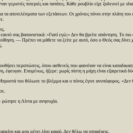
αν γεμιστές πιπεριές και πατάτες. Κάθε ρουβλίο είχε ξοδευτεί με ιδια
ια τα αποτελέσματα των εξετάσεων. Οι χρόνιες πόνοι στην πλάτη του
ε.
τς.
εαυτό σας βασανιστικά: «Γιατί εγώ;» Δεν θα βρείτε απάντηση. Το πιο
ηση. — Πρέπει να μάθετε να ζείτε με αυτό, όσο ο Θεός σας δίνει χρ
ς.
ουθήσει περιπτώσεις, όπου ασθενείς που φαινόταν να είναι καταδικασ
η, έφευγαν. Επομένως, ήξερε: χωρίς πίστη η μάχη είναι εξαιρετικά δ
Μπροστά του θόλωσε το βλέμμα και ο πόνος έγινε ανυπόφορος. «Δεν
σε.
— ρώτησε η Λίντα με ανησυχία.
ρκίνο και μου μένει λίγο καιρό. Δεν θέλω να υποφέρεις.