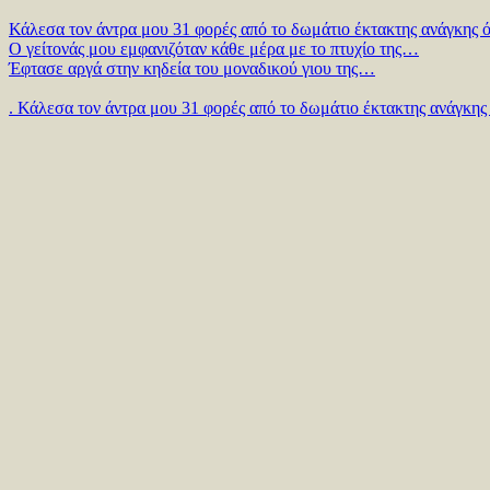
Κάλεσα τον άντρα μου 31 φορές από το δωμάτιο έκτακτης ανάγκης ό
Ο γείτονάς μου εμφανιζόταν κάθε μέρα με το πτυχίο της…
Έφτασε αργά στην κηδεία του μοναδικού γιου της…
. Κάλεσα τον άντρα μου 31 φορές από το δωμάτιο έκτακτης ανάγκης 