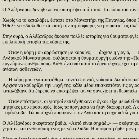
Ο Αλέξανδρος δεν ήθελε να επιστρέψει σπίτι του. Τα πόδια του τον
Χωρίς να το καταλάβει, έφτασε στο Μοναστήρι της Παναγίας, όπου 
Ήθελε να «διαλυθεί» σε αυτή την ατμόσφαιρα, να μοιραστεί τις σκέ
Στην ουρά, ο Αλέξανδρος άκουσε πολλές ιστορίες για θαυματουργές 
εκπληκτική ιστορία της κόρης της.
— Όταν η κόρη μου αρρώστησε με καρκίνο, — άρχισε η γιαγιά, — α
Ανδρικού Μοναστηριού, φυλάσσεται η θαυματουργή εικόνα της «Πα
ευγνώμονες ανθρώπους. Κάθε ένα από αυτά τα έργα τέχνης έχει τη 
ανίατων ασθενειών.
— Η κόρη μου εγκαταστάθηκε κοντά στο ναό, νοίκιασε δωμάτιο από
Άρχισε να καθαρίζει την ψυχή της: κάθε μέρα επισκεπτόταν τις αγιασ
καταλάβαινε ότι έπρεπε να επιστρέψει και να συνεχίσει τη θεραπεία 
— Όταν επέστρεψε, οι γιατροί εκπλήχθηκαν: ο όγκος είχε μειωθεί σ
μητρικές μου προσευχές, ίσως τα πράγματα να ήταν διαφορετικά. Ακ
Ταράσκοβο. Τώρα συχνά προσκυνώ την Αγία και τη ευχαριστώ για τ
Ο Αλέξανδρος σκεφτόταν βαθιά. «Αυτό είναι σημάδι,» — σκέφτηκε. 
γεμάτος και ενθουσιασμένος με νέα ελπίδα. Η απόφαση ήρθε μόνη 