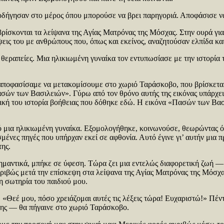
 οδήγησαν στο μέρος όπου μπορούσε να βρει παρηγοριά. Αποφάσισε να 
βρίσκονται τα λείψανα της Αγίας Ματρόνας της Μόσχας. Στην ουρά γ
ψεις του με ανθρώπους που, όπως και εκείνος, αναζητούσαν ελπίδα κα
θεραπείες. Μια ηλικιωμένη γυναίκα τον εντυπωσίασε με την ιστορία τ
ποφασίσαμε να μετακομίσουμε στο χωριό Ταράσκοβο, που βρίσκεται 
σών των Βασιλειών». Γύρω από τον θρόνο αυτής της εικόνας υπάρχε
δική του ιστορία βοήθειας που δόθηκε εδώ. Η εικόνα «Πασών των Βασι
 μια ηλικιωμένη γυναίκα. Εξομολογήθηκε, κοινωνούσε, θεωρώντας ότ
μένες πηγές που υπήρχαν εκεί σε αφθονία. Αυτό έγινε γι’ αυτήν μια π
της.
ημαντικά, μπήκε σε ύφεση. Τώρα ζει μια εντελώς διαφορετική ζωή — π
ριβώς μετά την επίσκεψη στα λείψανα της Αγίας Ματρόνας της Μόσχας
η σωτηρία του παιδιού μου.
«Θεέ μου, πόσο χρειάζομαι αυτές τις λέξεις τώρα! Ευχαριστώ!» Πέντ
της — θα πήγαινε στο χωριό Ταράσκοβο.