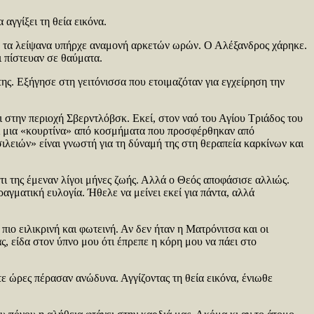
αγγίξει τη θεία εικόνα.
ια τα λείψανα υπήρχε αναμονή αρκετών ωρών. Ο Αλέξανδρος χάρηκε.
ι πίστευαν σε θαύματα.
ης. Εξήγησε στη γειτόνισσα που ετοιμαζόταν για εγχείρηση την
στην περιοχή Σβερντλόβσκ. Εκεί, στον ναό του Αγίου Τριάδος του
ι μια «κουρτίνα» από κοσμήματα που προσφέρθηκαν από
λειών» είναι γνωστή για τη δύναμή της στη θεραπεία καρκίνων και
ι της έμεναν λίγοι μήνες ζωής. Αλλά ο Θεός αποφάσισε αλλιώς.
ραγματική ευλογία. Ήθελε να μείνει εκεί για πάντα, αλλά
ιο ειλικρινή και φωτεινή. Αν δεν ήταν η Ματρόνιτσα και οι
, είδα στον ύπνο μου ότι έπρεπε η κόρη μου να πάει στο
ε ώρες πέρασαν ανώδυνα. Αγγίζοντας τη θεία εικόνα, ένιωθε