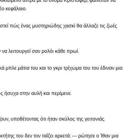
ηλικιωμένο άντρα με το όνομα Κρίστοφερ, φαινόταν να
νέο κεφάλαιο.
στεί πώς ένας μυστηριώδης χασκί θα άλλαζε τις ζωές
 να λειτουργεί σαν ρολόι κάθε πρωί.
ά μπλε μάτια του και το γκρι τρίχωμα του του έδιναν μια
ς ήσυχα στην αυλή και περίμενε.
ζουν, υποθέτοντας ότι ήταν σκύλος της γειτονιάς.
οκτήτης του δεν τον ταΐζει αρκετά; — ρώτησε ο Ίθαν μια