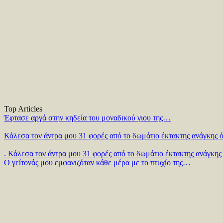
Top Articles
Έφτασε αργά στην κηδεία του μοναδικού γιου της…
Κάλεσα τον άντρα μου 31 φορές από το δωμάτιο έκτακτης ανάγκης ό
. Κάλεσα τον άντρα μου 31 φορές από το δωμάτιο έκτακτης ανάγκης 
Ο γείτονάς μου εμφανιζόταν κάθε μέρα με το πτυχίο της…