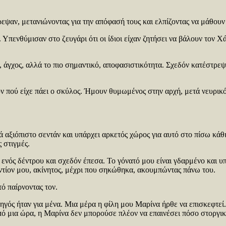
ρεψαν, μετανιώνοντας για την απόφασή τους και ελπίζοντας να μάθουν
Υπενθύμισαν στο ζευγάρι ότι οι ίδιοι είχαν ζητήσει να βάλουν τον Χ
γχος, αλλά το πιο σημαντικό, αποφασιστικότητα. Σχεδόν κατέστρεψα
 πού είχε πάει ο σκύλος. Ήμουν θυμωμένος στην αρχή, μετά νευρικός
 αξιόπιστο σεντάν και υπάρχει αρκετός χώρος για αυτό στο πίσω κάθ
 στιγμές.
νός δέντρου και σχεδόν έπεσα. Το γόνατό μου είναι γδαρμένο και υπ
αντίον μου, ακίνητος, μέχρι που σηκώθηκα, ακουμπώντας πάνω του.
ό παίρνοντας τον.
ηγός ήταν για μένα. Μια μέρα η φίλη μου Μαρίνα ήρθε να επισκεφτεί
πό μια ώρα, η Μαρίνα δεν μπορούσε πλέον να επαινέσει πόσο στοργικ