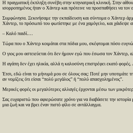
Η πραγματική έκπληξη συνέβη στην κτηνιατρική κλινική. Στην αίθ
ισορροπημένος ήταν ο Χάντερ και πρότεινε να προσπαθήσει να τον ε
Συμφώνησα. Ξεκινήσαμε την εκπαίδευση και σύντομα ο Χάντερ άρχισ
Χάντερ, το πρόσωπό του φωτίστηκε με ένα χαμόγελο, και χάιδεψε 
– Καλό παιδί.…
Τώρα που ο Χάντερ κοιμάται στα πόδια μου, σκέφτομαι πόσο ευγνώ
Ο γιος μου αστειεύεται ότι δεν ήμουν εγώ που έσωσα τον Χάντερ, α
Η αγάπη δεν έχει ηλικία, αλλά η καλοσύνη επιστρέφει εκατό φορές.
Έτσι, εδώ είναι το μήνυμά μου σε όλους σας: Ποτέ μην υποτιμάτε τη
αν νομίζεις ότι είσαι “πολύ μεγάλος” ή “πολύ απασχολημένος”.
Μερικές φορές οι μεγαλύτερες αλλαγές έρχονται μέσω των μικρότ
Σας ευχαριστώ που αφιερώσατε χρόνο για να διαβάσετε την ιστορία μ
μια ζωή και να βρει έναν πιστό φίλο σε αντάλλαγμα.