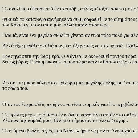
Το σκυλί που έθεσαν από ένα κουτάβι, απλώς πέταξαν σαν να μην σή
Φυσικά, το καταφύγιο αρνήθηκε να συμμορφωθεί με το αίτημά τους 
τον Χάντερ για τον εαυτό μου, αλλά ήταν διστακτικός.
“Μαμά, είναι ένα μεγάλο σκυλί-τι γίνεται αν είναι πάρα πολύ για σέ
Αλλά είχα μεγάλα σκυλιά πριν, και ήξερα πώς να τα χειριστώ. Εξάλλ
Τον πήγα σπίτι την ίδια μέρα. Ο Χάντερ με ακολουθεί παντού τώρα,
δει ως βάρος. Είναι η οικογένειά μου τώρα και δεν θα τον αφήσω πο
Ζω σε μια μικρή πόλη στα περίχωρα μιας μεγάλης πόλης, σε ένα μικ
τα πόδια του.
Όταν τον έφερα σπίτι, περίμενα να είναι νευρικός γιατί το περιβάλ
Τις πρώτες μέρες, ετοίμασα έναν άνετο καναπέ για αυτόν στο σαλόν
Ζέστανε την καρδιά μου. Ήξερα ότι ήμασταν το τέλειο ζευγάρι.
Το επόμενο βράδυ, ο γιος μου Ντάνιελ ήρθε να με δει. Ανησυχούσε 