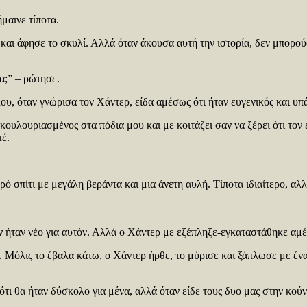
μαινε τίποτα.
και άφησε το σκυλί. Αλλά όταν άκουσα αυτή την ιστορία, δεν μπορού
να;” – ρώτησε.
ου, όταν γνώρισα τον Χάντερ, είδα αμέσως ότι ήταν ευγενικός και υπ
 κουλουριασμένος στα πόδια μου και με κοιτάζει σαν να ξέρει ότι τ
τέ.
ρό σπίτι με μεγάλη βεράντα και μια άνετη αυλή. Τίποτα ιδιαίτερο, αλ
λον ήταν νέο για αυτόν. Αλλά ο Χάντερ με εξέπληξε-εγκαταστάθηκε αμ
ι. Μόλις το έβαλα κάτω, ο Χάντερ ήρθε, το μύρισε και ξάπλωσε με ένα
ότι θα ήταν δύσκολο για μένα, αλλά όταν είδε τους δυο μας στην κού