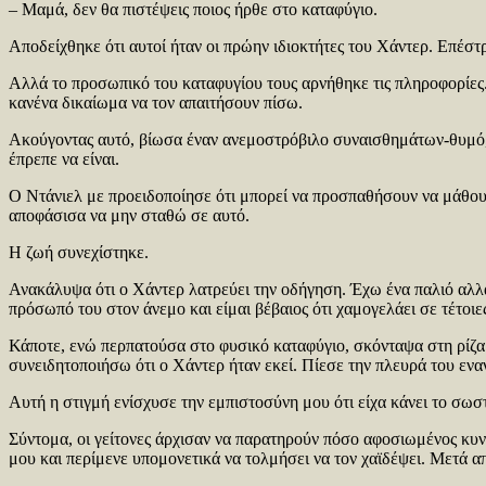
– Μαμά, δεν θα πιστέψεις ποιος ήρθε στο καταφύγιο.
Αποδείχθηκε ότι αυτοί ήταν οι πρώην ιδιοκτήτες του Χάντερ. Επέστ
Αλλά το προσωπικό του καταφυγίου τους αρνήθηκε τις πληροφορίες. 
κανένα δικαίωμα να τον απαιτήσουν πίσω.
Ακούγοντας αυτό, βίωσα έναν ανεμοστρόβιλο συναισθημάτων-θυμό, ά
έπρεπε να είναι.
Ο Ντάνιελ με προειδοποίησε ότι μπορεί να προσπαθήσουν να μάθουν
αποφάσισα να μην σταθώ σε αυτό.
Η ζωή συνεχίστηκε.
Ανακάλυψα ότι ο Χάντερ λατρεύει την οδήγηση. Έχω ένα παλιό αλλά
πρόσωπό του στον άνεμο και είμαι βέβαιος ότι χαμογελάει σε τέτοιες
Κάποτε, ενώ περπατούσα στο φυσικό καταφύγιο, σκόνταψα στη ρίζα ε
συνειδητοποιήσω ότι ο Χάντερ ήταν εκεί. Πίεσε την πλευρά του εν
Αυτή η στιγμή ενίσχυσε την εμπιστοσύνη μου ότι είχα κάνει το σωστ
Σύντομα, οι γείτονες άρχισαν να παρατηρούν πόσο αφοσιωμένος κυν
μου και περίμενε υπομονετικά να τολμήσει να τον χαϊδέψει. Μετά α