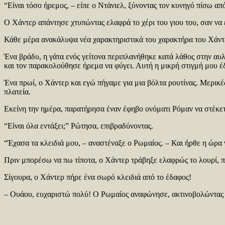
“Είναι τόσο ήρεμος, – είπε ο Ντάνιελ, ξύνοντας τον κυνηγό πίσω από
Ο Χάντερ απάντησε χτυπώντας ελαφρά το χέρι του γιου του, σαν να 
Κάθε μέρα ανακάλυψα νέα χαρακτηριστικά του χαρακτήρα του Χάντερ
Ένα βράδυ, η γάτα ενός γείτονα περιπλανήθηκε κατά λάθος στην αυλ
και τον παρακολούθησε ήρεμα να φύγει. Αυτή η μικρή στιγμή μου έδ
Ένα πρωί, ο Χάντερ και εγώ πήγαμε για μια βόλτα ρουτίνας. Μερικές
πλατεία.
Εκείνη την ημέρα, παρατήρησα έναν έφηβο ονόματι Ρόμαν να στέκε
“Είναι όλα εντάξει;” Ρώτησα, επιβραδύνοντας.
“Έχασα τα κλειδιά μου, – αναστέναξε ο Ρωμαίος. – Και ήρθε η ώρα 
Πριν μπορέσω να πω τίποτα, ο Χάντερ τράβηξε ελαφρώς το λουρί, π
Σίγουρα, ο Χάντερ πήρε ένα σωρό κλειδιά από το έδαφος!
– Ουάου, ευχαριστώ πολύ! Ο Ρωμαίος αναφώνησε, ακτινοβολώντας 