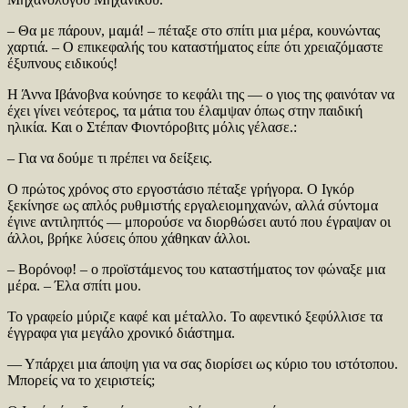
– Θα με πάρουν, μαμά! – πέταξε στο σπίτι μια μέρα, κουνώντας
χαρτιά. – Ο επικεφαλής του καταστήματος είπε ότι χρειαζόμαστε
έξυπνους ειδικούς!
Η Άννα Ιβάνοβνα κούνησε το κεφάλι της — ο γιος της φαινόταν να
έχει γίνει νεότερος, τα μάτια του έλαμψαν όπως στην παιδική
ηλικία. Και ο Στέπαν Φιοντόροβιτς μόλις γέλασε.:
– Για να δούμε τι πρέπει να δείξεις.
Ο πρώτος χρόνος στο εργοστάσιο πέταξε γρήγορα. Ο Ιγκόρ
ξεκίνησε ως απλός ρυθμιστής εργαλειομηχανών, αλλά σύντομα
έγινε αντιληπτός — μπορούσε να διορθώσει αυτό που έγραψαν οι
άλλοι, βρήκε λύσεις όπου χάθηκαν άλλοι.
– Βορόνοφ! – ο προϊστάμενος του καταστήματος τον φώναξε μια
μέρα. – Έλα σπίτι μου.
Το γραφείο μύριζε καφέ και μέταλλο. Το αφεντικό ξεφύλλισε τα
έγγραφα για μεγάλο χρονικό διάστημα.
— Υπάρχει μια άποψη για να σας διορίσει ως κύριο του ιστότοπου.
Μπορείς να το χειριστείς;