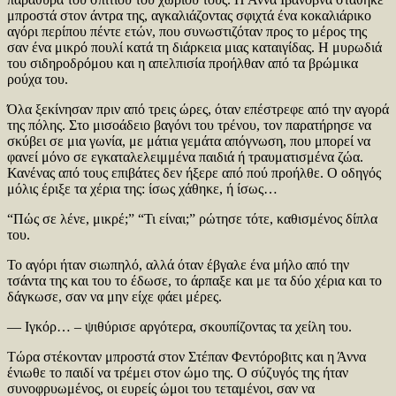
μπροστά στον άντρα της, αγκαλιάζοντας σφιχτά ένα κοκαλιάρικο
αγόρι περίπου πέντε ετών, που συνωστιζόταν προς το μέρος της
σαν ένα μικρό πουλί κατά τη διάρκεια μιας καταιγίδας. Η μυρωδιά
του σιδηροδρόμου και η απελπισία προήλθαν από τα βρώμικα
ρούχα του.
Όλα ξεκίνησαν πριν από τρεις ώρες, όταν επέστρεφε από την αγορά
της πόλης. Στο μισοάδειο βαγόνι του τρένου, τον παρατήρησε να
σκύβει σε μια γωνία, με μάτια γεμάτα απόγνωση, που μπορεί να
φανεί μόνο σε εγκαταλελειμμένα παιδιά ή τραυματισμένα ζώα.
Κανένας από τους επιβάτες δεν ήξερε από πού προήλθε. Ο οδηγός
μόλις έριξε τα χέρια της: ίσως χάθηκε, ή ίσως…
“Πώς σε λένε, μικρέ;” “Τι είναι;” ρώτησε τότε, καθισμένος δίπλα
του.
Το αγόρι ήταν σιωπηλό, αλλά όταν έβγαλε ένα μήλο από την
τσάντα της και του το έδωσε, το άρπαξε και με τα δύο χέρια και το
δάγκωσε, σαν να μην είχε φάει μέρες.
— Ιγκόρ… – ψιθύρισε αργότερα, σκουπίζοντας τα χείλη του.
Τώρα στέκονταν μπροστά στον Στέπαν Φεντόροβιτς και η Άννα
ένιωθε το παιδί να τρέμει στον ώμο της. Ο σύζυγός της ήταν
συνοφρυωμένος, οι ευρείς ώμοι του τεταμένοι, σαν να