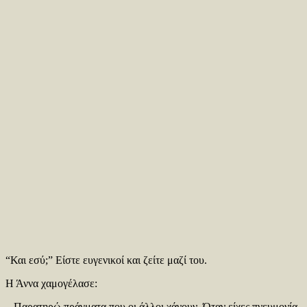
“Και εσύ;” Είστε ευγενικοί και ζείτε μαζί του.
Η Άννα χαμογέλασε:
– Παρατηρώ πράγματα που οι άλλοι χάνουν. Όταν είχες πνευμονία