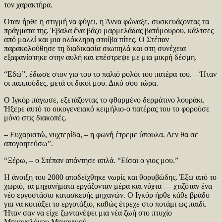
τον χαρακτήρα.
Όταν ήρθε η στιγμή να φύγει, η Άννα φώναξε, συσκευάζοντας τα
πράγματα της. Έβαλα ένα βάζο μαρμελάδας βατόμουρου, κάλτσες
από μαλλί και μια ολόκληρη στοίβα πίτες. Ο Στέπαν
παρακολούθησε τη διαδικασία σιωπηλά και στη συνέχεια
εξαφανίστηκε στην αυλή και επέστρεψε με μια μικρή δέσμη.
“Εδώ”, έδωσε στον γιο του το παλιό ρολόι του πατέρα του. – Ήταν
οι παππούδες, μετά οι δικοί μου. Δικό σου τώρα.
Ο Ιγκόρ πάγωσε, εξετάζοντας το φθαρμένο δερμάτινο λουράκι.
Ήξερε αυτό το οικογενειακό κειμήλιο-ο πατέρας του το φορούσε
μόνο στις διακοπές.
– Ευχαριστώ, νυχτερίδα, – η φωνή έτρεμε ύπουλα. Δεν θα σε
απογοητεύσω”.
“Ξέρω, – ο Στέπαν απάντησε απλά. “Είσαι ο γιος μου.”
Η άνοιξη του 2000 αποδείχθηκε νωρίς και θορυβώδης. Έξω από το
χωριό, τα μηχανήματα εργάζονταν μέρα και νύχτα — χτιζόταν ένα
νέο εργοστάσιο κατασκευής μηχανών. Ο Ιγκόρ ήρθε κάθε βράδυ
για να κοιτάξει το εργοτάξιο, καθώς έτρεχε στο ποτάμι ως παιδί.
Ήταν σαν να είχε ζωντανέψει μια νέα ζωή στο πτυχίο
Μηχανολόγου Μηχανικού.