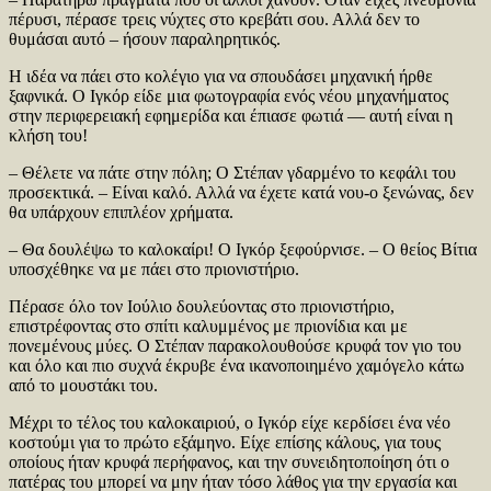
πέρυσι, πέρασε τρεις νύχτες στο κρεβάτι σου. Αλλά δεν το
θυμάσαι αυτό – ήσουν παραληρητικός.
Η ιδέα να πάει στο κολέγιο για να σπουδάσει μηχανική ήρθε
ξαφνικά. Ο Ιγκόρ είδε μια φωτογραφία ενός νέου μηχανήματος
στην περιφερειακή εφημερίδα και έπιασε φωτιά — αυτή είναι η
κλήση του!
– Θέλετε να πάτε στην πόλη; Ο Στέπαν γδαρμένο το κεφάλι του
προσεκτικά. – Είναι καλό. Αλλά να έχετε κατά νου-ο ξενώνας, δεν
θα υπάρχουν επιπλέον χρήματα.
– Θα δουλέψω το καλοκαίρι! Ο Ιγκόρ ξεφούρνισε. – Ο θείος Βίτια
υποσχέθηκε να με πάει στο πριονιστήριο.
Πέρασε όλο τον Ιούλιο δουλεύοντας στο πριονιστήριο,
επιστρέφοντας στο σπίτι καλυμμένος με πριονίδια και με
πονεμένους μύες. Ο Στέπαν παρακολουθούσε κρυφά τον γιο του
και όλο και πιο συχνά έκρυβε ένα ικανοποιημένο χαμόγελο κάτω
από το μουστάκι του.
Μέχρι το τέλος του καλοκαιριού, ο Ιγκόρ είχε κερδίσει ένα νέο
κοστούμι για το πρώτο εξάμηνο. Είχε επίσης κάλους, για τους
οποίους ήταν κρυφά περήφανος, και την συνειδητοποίηση ότι ο
πατέρας του μπορεί να μην ήταν τόσο λάθος για την εργασία και