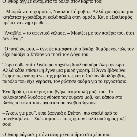
Ο Ιγκόρ άγγιξε αυτόματα το ρολόι στον καρπό του:
– Μπορώ να το χειριστώ, Νικολάι Πέτροβιτς. Αλλά χρειάζομαι μια
κατάσταση-χρειάζομαι καλά παιδιά στην ομάδα. Και ο εξοπλισμός
πρέπει να ενημερωθεί.
“Αναιδής, – το αφεντικό γέλασε. – Μοιάζει με τον πατέρα του, έτσι
δεν είναι;”
“Ο πατέρας μου, – έγνεψε καταφατικά ο Ιγκόρ, θυμόμενος πώς τον
είχε διδάξει ο Στέπαν να τηρεί τον Λόγο του.
Τώρα ήρθε σπίτι λιγότερο συχνά-η δουλειά πήρε όλη την ώρα.
Αλλά κάθε επίσκεψη έγινε μια μικρή γιορτή. Η Άννα Ιβάνοβνα
έψησε τις αγαπημένες της μηλόπιτες και ο Στέπαν Φιοδόροβιτς,
παρόλο που είχε γεράσει, τον ρώτησε ακόμα για το εργοστάσιο.
Ένα βράδυ, ο πατέρας του βγήκε στην αυλή μαζί του. Το
καλοκαιρινό λυκόφως γύρισε τον ουρανό μοβ, και κάπου στο
βάθος τα φώτα του εργοστασίου αναβοσβήνουν.
– Άκου, γιε μου”, είπε ξαφνικά ο Στέπαν, πιο απαλά από το
συνηθισμένο. – Σκέφτομαι … ίσως ήμουν πολύ αυστηρός μαζί
σου;
Ο Ιγκόρ πάγωσε με ένα αναμμένο σπίρτο στο χέρι του: