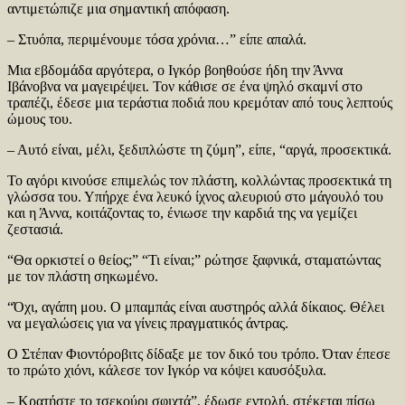
αντιμετώπιζε μια σημαντική απόφαση.
– Στυόπα, περιμένουμε τόσα χρόνια…” είπε απαλά.
Μια εβδομάδα αργότερα, ο Ιγκόρ βοηθούσε ήδη την Άννα
Ιβάνοβνα να μαγειρέψει. Τον κάθισε σε ένα ψηλό σκαμνί στο
τραπέζι, έδεσε μια τεράστια ποδιά που κρεμόταν από τους λεπτούς
ώμους του.
– Αυτό είναι, μέλι, ξεδιπλώστε τη ζύμη”, είπε, “αργά, προσεκτικά.
Το αγόρι κινούσε επιμελώς τον πλάστη, κολλώντας προσεκτικά τη
γλώσσα του. Υπήρχε ένα λευκό ίχνος αλευριού στο μάγουλό του
και η Άννα, κοιτάζοντας το, ένιωσε την καρδιά της να γεμίζει
ζεστασιά.
“Θα ορκιστεί ο θείος;” “Τι είναι;” ρώτησε ξαφνικά, σταματώντας
με τον πλάστη σηκωμένο.
“Όχι, αγάπη μου. Ο μπαμπάς είναι αυστηρός αλλά δίκαιος. Θέλει
να μεγαλώσεις για να γίνεις πραγματικός άντρας.
Ο Στέπαν Φιοντόροβιτς δίδαξε με τον δικό του τρόπο. Όταν έπεσε
το πρώτο χιόνι, κάλεσε τον Ιγκόρ να κόψει καυσόξυλα.
– Κρατήστε το τσεκούρι σφιχτά”, έδωσε εντολή, στέκεται πίσω