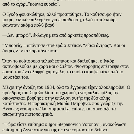
από το αγόρι,”κούνια ευρεία”.
Ο Ιγκόρ φουσκώθηκε, αλλά προσπάθησε. Το κούτσουρο ήταν
μικρό, ειδικά επιλεγμένο για εκπαίδευση, αλλά το τσεκούρι
φαινόταν ακόμα πολύ βαρύ.
—Δεν μπορώ”, έκλαιγε μετά από αρκετές προσπάθειες.
“Μπορείς, – απάντησε σταθερά ο Στέπαν, “είσαι άντρας”. Και οι
άντρες δεν τα παρατάνε ποτέ.
Όταν το κούτσουρο τελικά έσπασε και διαλύθηκε, ο Ιγκόρ
ακτινοβολούσε με χαρά και ο Στέπαν Φιοντόροβιτς επέτρεψε στον
εαυτό του ένα ελαφρύ χαμόγελο, το οποίο έκρυψε κάτω από το
μουστάκι του.
Μέχρι την άνοιξη του 1984, όλα τα έγγραφα είχαν ολοκληρωθεί. Ο
πρόεδρος του Συμβουλίου του χωριού, ένας παλιός φίλος της
οικογένειας, βοήθησε στην επίλυση αυτής της δύσκολης
κατάστασης. Η παραϊατρική Μαρία Πετρόβνα, που γνώριζε την
Άννα ως νεαρή κοπέλα, συμμετείχε επίσης και συνέταξε τα
απαραίτητα πιστοποιητικά.
“Τώρα είστε επίσημα ο Igor Stepanovich Voronov”, ανακοίνωσε
επίσημα η Άννα στον γιο της σε ένα εορταστικό δείπνο.