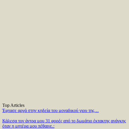
Top Articles
Έφτασε αργά στην κηδεία του μοναδικού γιου της…
Κάλεσα τον άντρα μου 31 φορές από το δωμάτιο έκτακτης ανάγκης
όταν η μητέρα μου πέθαινε.: