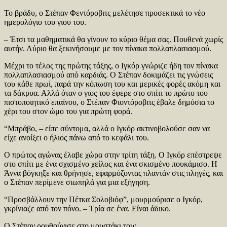
Το βράδυ, ο Στέπαν Φεντόροβιτς μελέτησε προσεκτικά το νέο
ημερολόγιο του γιου του.
– Έτσι τα μαθηματικά θα γίνουν το κύριο θέμα σας. Πουθενά χωρίς
αυτήν. Αύριο θα ξεκινήσουμε με τον πίνακα πολλαπλασιασμού.
Μέχρι το τέλος της πρώτης τάξης, ο Ιγκόρ γνώριζε ήδη τον πίνακα
πολλαπλασιασμού από καρδιάς. Ο Στέπαν δοκιμάζει τις γνώσεις
του κάθε πρωί, παρά την κόπωση του και μερικές φορές ακόμη και
τα δάκρυα. Αλλά όταν ο γιος του έφερε στο σπίτι το πρώτο του
πιστοποιητικό επαίνου, ο Στέπαν Φιοντόροβιτς έβαλε δημόσια το
χέρι του στον ώμο του για πρώτη φορά.
“Μπράβο, – είπε σύντομα, αλλά ο Ιγκόρ ακτινοβολούσε σαν να
είχε ανοίξει ο ήλιος πάνω από το κεφάλι του.
Ο πρώτος αγώνας έλαβε χώρα στην τρίτη τάξη. Ο Ιγκόρ επέστρεψε
στο σπίτι με ένα σχισμένο χείλος και ένα σκισμένο πουκάμισο. Η
Άννα βόγκηξε και θρήνησε, εφαρμόζοντας πλαντάν στις πληγές, και
ο Στέπαν περίμενε σιωπηλά για μια εξήγηση.
“Προσβάλλουν την Πέτκα Σολοβιόφ”, μουρμούρισε ο Ιγκόρ,
γκρίνιαζε από τον πόνο. – Τρία σε ένα. Είναι άδικο.
Ο Στέπαν ρουθούνισε στο μουστάκι του: