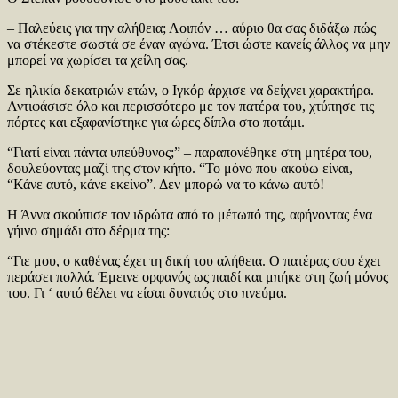
– Παλεύεις για την αλήθεια; Λοιπόν … αύριο θα σας διδάξω πώς
να στέκεστε σωστά σε έναν αγώνα. Έτσι ώστε κανείς άλλος να μην
μπορεί να χωρίσει τα χείλη σας.
Σε ηλικία δεκατριών ετών, ο Ιγκόρ άρχισε να δείχνει χαρακτήρα.
Αντιφάσισε όλο και περισσότερο με τον πατέρα του, χτύπησε τις
πόρτες και εξαφανίστηκε για ώρες δίπλα στο ποτάμι.
“Γιατί είναι πάντα υπεύθυνος;” – παραπονέθηκε στη μητέρα του,
δουλεύοντας μαζί της στον κήπο. “Το μόνο που ακούω είναι,
“Κάνε αυτό, κάνε εκείνο”. Δεν μπορώ να το κάνω αυτό!
Η Άννα σκούπισε τον ιδρώτα από το μέτωπό της, αφήνοντας ένα
γήινο σημάδι στο δέρμα της:
“Γιε μου, ο καθένας έχει τη δική του αλήθεια. Ο πατέρας σου έχει
περάσει πολλά. Έμεινε ορφανός ως παιδί και μπήκε στη ζωή μόνος
του. Γι ‘ αυτό θέλει να είσαι δυνατός στο πνεύμα.