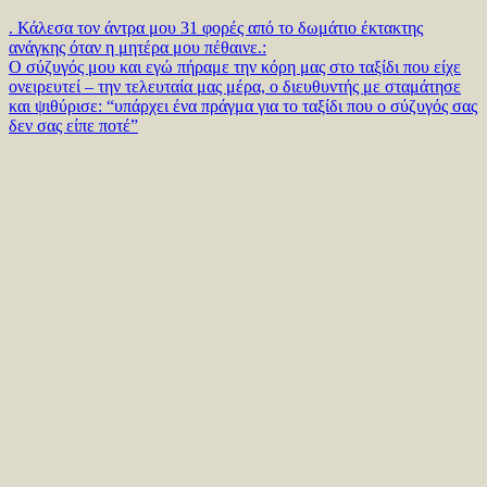
. Κάλεσα τον άντρα μου 31 φορές από το δωμάτιο έκτακτης
ανάγκης όταν η μητέρα μου πέθαινε.:
Ο σύζυγός μου και εγώ πήραμε την κόρη μας στο ταξίδι που είχε
ονειρευτεί – την τελευταία μας μέρα, ο διευθυντής με σταμάτησε
και ψιθύρισε: “υπάρχει ένα πράγμα για το ταξίδι που ο σύζυγός σας
δεν σας είπε ποτέ”