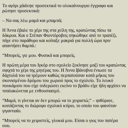
Το αγόρι χάιδεψε προσεκτικά το ολοκαίνουργιο έγγραφο και
ρώτησε προσεκτικά:
– Να σας λέω μαμά και μπαμπά;
Η Άννα έβαλε το χέρι της στα χείλη της, κρατώντας πίσω τα
δάκρυα. Και ο Στέπαν Φιοντόροβιτς σηκώθηκε από το τραπέζι,
πήγε στο παράθυρο και κοίταξε μακριά για πολλή ώρα πριν
απαντήσει θαμπά.:
“Μπορείς, γιε μου. Φυσικά και μπορείς.
Η πρώτη μέρα του Ιγκόρ στο σχολείο ξεκίνησε μαζί του κρατώντας
σφιχτά το χέρι της μητέρας του. Η Άννα Ιβάνοβνα ένιωσε τα
δάχτυλά του να τρέμουν καθώς περπατούσαν κατά μήκος του
σκονισμένου δρόμου του χωριού προς το σχολείο. Το λευκό
πουκάμισο που είχε σιδερώσει εκείνο το βράδυ είχε ήδη αρχίσει να
τσαλακώνεται με ενθουσιασμό.
“Μαμά, τι γίνεται αν δεν μπορώ να το χειριστώ;” – ψιθύρισε,
κοιτάζοντας το διώροφο σχολικό κτίριο, το οποίο του φαινόταν
γιγαντιαίο.
“Μπορείς να το χειριστείς, γλυκιά μου. Είσαι ο γιος του πατέρα
σου.