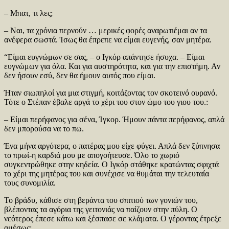
– Μπατ, τι λες;
– Ναι, τα χρόνια περνούν … μερικές φορές αναρωτιέμαι αν τα
ανέφερα σωστά. Ίσως θα έπρεπε να είμαι ευγενής, σαν μητέρα.
“Είμαι ευγνώμων σε σας, – ο Ιγκόρ απάντησε ήσυχα. – Είμαι
ευγνώμων για όλα. Και για αυστηρότητα, και για την επιστήμη. Αν
δεν ήσουν εσύ, δεν θα ήμουν αυτός που είμαι.
Ήταν σιωπηλοί για μια στιγμή, κοιτάζοντας τον σκοτεινό ουρανό.
Τότε ο Στέπαν έβαλε αργά το χέρι του στον ώμο του γιου του.:
– Είμαι περήφανος για σένα, Ίγκορ. Ήμουν πάντα περήφανος, απλά
δεν μπορούσα να το πω.
Ένα μήνα αργότερα, ο πατέρας μου είχε φύγει. Απλά δεν ξύπνησα
το πρωί-η καρδιά μου με απογοήτευσε. Όλο το χωριό
συγκεντρώθηκε στην κηδεία. Ο Ιγκόρ στάθηκε κρατώντας σφιχτά
το χέρι της μητέρας του και συνέχισε να θυμάται την τελευταία
τους συνομιλία.
Το βράδυ, κάθισε στη βεράντα του σπιτιού των γονιών του,
βλέποντας τα αγόρια της γειτονιάς να παίζουν στην πύλη. Ο
νεότερος έπεσε κάτω και ξέσπασε σε κλάματα. Ο γέροντας έτρεξε
αμέσως: