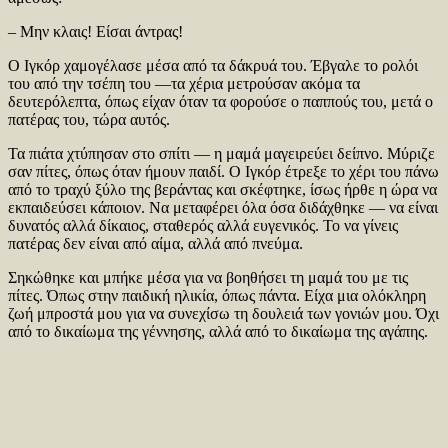
– Μην κλαις! Είσαι άντρας!
Ο Ιγκόρ χαμογέλασε μέσα από τα δάκρυά του. Έβγαλε το ρολόι
του από την τσέπη του —τα χέρια μετρούσαν ακόμα τα
δευτερόλεπτα, όπως είχαν όταν τα φορούσε ο παππούς του, μετά ο
πατέρας του, τώρα αυτός.
Τα πιάτα χτύπησαν στο σπίτι — η μαμά μαγειρεύει δείπνο. Μύριζε
σαν πίτες, όπως όταν ήμουν παιδί. Ο Ιγκόρ έτρεξε το χέρι του πάνω
από το τραχύ ξύλο της βεράντας και σκέφτηκε, ίσως ήρθε η ώρα να
εκπαιδεύσει κάποιον. Να μεταφέρει όλα όσα διδάχθηκε — να είναι
δυνατός αλλά δίκαιος, σταθερός αλλά ευγενικός. Το να γίνεις
πατέρας δεν είναι από αίμα, αλλά από πνεύμα.
Σηκώθηκε και μπήκε μέσα για να βοηθήσει τη μαμά του με τις
πίτες. Όπως στην παιδική ηλικία, όπως πάντα. Είχα μια ολόκληρη
ζωή μπροστά μου για να συνεχίσω τη δουλειά των γονιών μου. Όχι
από το δικαίωμα της γέννησης, αλλά από το δικαίωμα της αγάπης.