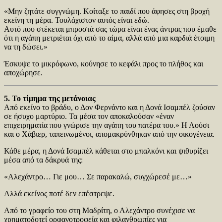
«Μην ζητάτε συγγνώμη. Κοίταξε το παιδί που άφησες στη βροχή
εκείνη τη μέρα. Τουλάχιστον αυτός είναι εδώ.
Αυτό που στέκεται μπροστά σας τώρα είναι ένας άντρας που έμαθε
ότι η αγάπη μετριέται όχι από το αίμα, αλλά από μια καρδιά έτοιμη
να τη δώσει.»
Έσκυψε το μικρόφωνο, κούνησε το κεφάλι προς το πλήθος και
αποχώρησε.
5. Το τίμημα της μετάνοιας
Από εκείνο το βράδυ, ο Δον Φερνάντο και η Δονά Ισαμπέλ ζούσαν
σε ήσυχο μαρτύριο. Τα μέσα τον αποκαλούσαν «έναν
επιχειρηματία που γνώρισε την αγάπη του πατέρα του.» Η Λούσι
και ο Χάβιερ, ταπεινωμένοι, απομακρύνθηκαν από την οικογένεια.
Κάθε μέρα, η Δονά Ισαμπέλ κάθεται στο μπαλκόνι και ψιθυρίζει
μέσα από τα δάκρυά της:
«Αλεχάντρο… Γιε μου… Σε παρακαλώ, συγχώρεσέ με…»
Αλλά εκείνος ποτέ δεν επέστρεψε.
Από το γραφείο του στη Μαδρίτη, ο Αλεχάντρο συνέχισε να
χρηματοδοτεί ορφανοτροφεία και φιλανθρωπίες για