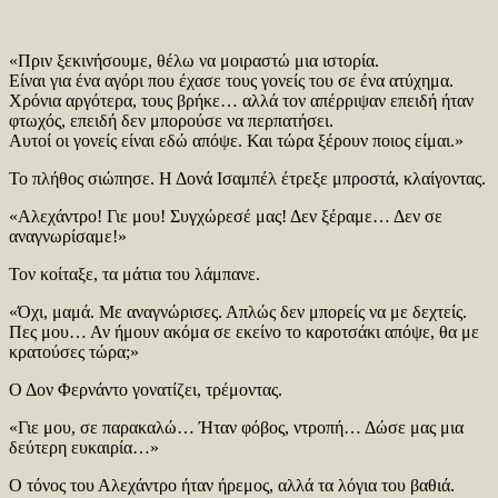
«Πριν ξεκινήσουμε, θέλω να μοιραστώ μια ιστορία.
Είναι για ένα αγόρι που έχασε τους γονείς του σε ένα ατύχημα.
Χρόνια αργότερα, τους βρήκε… αλλά τον απέρριψαν επειδή ήταν
φτωχός, επειδή δεν μπορούσε να περπατήσει.
Αυτοί οι γονείς είναι εδώ απόψε. Και τώρα ξέρουν ποιος είμαι.»
Το πλήθος σιώπησε. Η Δονά Ισαμπέλ έτρεξε μπροστά, κλαίγοντας.
«Αλεχάντρο! Γιε μου! Συγχώρεσέ μας! Δεν ξέραμε… Δεν σε
αναγνωρίσαμε!»
Τον κοίταξε, τα μάτια του λάμπανε.
«Όχι, μαμά. Με αναγνώρισες. Απλώς δεν μπορείς να με δεχτείς.
Πες μου… Αν ήμουν ακόμα σε εκείνο το καροτσάκι απόψε, θα με
κρατούσες τώρα;»
Ο Δον Φερνάντο γονατίζει, τρέμοντας.
«Γιε μου, σε παρακαλώ… Ήταν φόβος, ντροπή… Δώσε μας μια
δεύτερη ευκαιρία…»
Ο τόνος του Αλεχάντρο ήταν ήρεμος, αλλά τα λόγια του βαθιά.