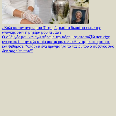
. Κάλεσα τον άντρα μου 31 φορές από το δωμάτιο έκτακτης
ανάγκης όταν η μητέρα μου πέθαινε.:
Ο σύζυγός μου και εγώ πήραμε την κόρη μας στο ταξίδι που είχε
ονειρευτεί – την τελευταία μας μέρα, ο διευθυντής με σταμάτησε
και ψιθύρισε: “υπάρχει ένα πράγμα για το ταξίδι που ο σύζυγός σας
δεν σας είπε ποτέ”