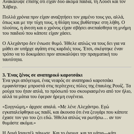
Ανακάλυψε επίσης ότι είχαν δύο ακόμα παιδιά, τη Λούσι και τον
Χάβιερ.
Πολλά χρόνια πριν είχαν αναζητήσει τον χαμένο τους γιο, αλλά,
όπως και με την τύχη τους, η θλίψη τους βυθίστηκε στη λήθη. Ο
πλούτος, η άνεση και ο χρόνος είχαν σβήσει ανεπαίσθητα τη μνήμη
του παιδιού που κάποτε είχαν χάσει.
Ο Αλεχάντρο δεν ένιωσε θυμό. Ήθελε απλώς να τους δει για να
μάθει αν υπήρχε αγάπη στις καρδιές τους. Έτσι, σκέφτηκε έναν
τρόπο να το δοκιμάσει πριν αποκαλύψει την πραγματική του
ταυτότητα.
3. Ένας ξένος σε αναπηρικό καροτσάκι
Ένα γκρι απόγευμα, ένας νεαρός σε αναπηρικό καροτσάκι
εμφανίστηκε μπροστά στις περίτεχνες πύλες της έπαυλης Ρουίζ. Τα
ρούχα του ήταν απλά, το πρόσωπό του σκουριασμένο από τον ήλιο,
αλλά τα μάτια του έφεραν ήρεμη ευγένεια.
«Συγγνώμη,» άρχισε απαλά. «Με λένε Αλεχάντρο. Εγώ
εγκαταλείφθηκα ως παιδί, και άκουσα ότι ένα ζευγάρι που κάποτε
έχασε τον γιο του ζει εδώ. Ήθελα απλώς να ρωτήσω… αν τον
θυμάστε ακόμα.»
Η Δονά Ισαμπέλ πάγωσε. Και το όνομα, και τα μάτια—κάτι