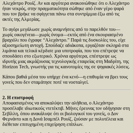
Αλεχάντρο Ρουίζ. Αν και αργότερα ανακοινώθηκε ότι ο Αλεχάντρο
ήταν νεκρός, στην πραγματικότητα σώθηκε από έναν γέρο ψαρά
που τον βρήκε να σφίγγεται πάνω στα συντρίμμια έξω από τις
ακτές της Αλμερίας.
Το αγόρι μεγάλωσε χωρίς αναμνήσεις από το παρελθόν του—
χωρίς οικογένεια—χωρίς όνομα—εκτός από ένα σκουριασμένο
βραχιόλι που έγραφε “Αλεχάντρο.” Παρά τις δυσκολίες του, είχε
αξιοσημείωτη αντοχή. Σπούδαζε αδιάκοπα, εργαζόταν σκληρά στα
λιμάνια και τελικά κέρδισε μια υποτροφία, που του επέτρεψε να
σπουδάσει στο εξωτερικό. Χρόνια αργότερα, επέστρεψε ως
ιδρυτής μιας ακμάζουσας τεχνολογικής εταιρείας στη Μαδρίτη, της
Horizon Tech, γνωστής για τις καινοτομίες της σε ψηφιακές λύσεις.
Κάπου βαθιά μέσα του υπήρχε ένα κενό—η επιθυμία να βρει τους
γονείς που δεν σταμάτησε ποτέ να νοσταλγεί.
2. Η επιστροφή
Αποφασισμένος να αποκαλύψει την αλήθεια, ο Αλεχάντρο
προσέλαβε ιδιωτικούς ντετέκτιβ. Μήνες έρευνας τον οδήγησαν στη
Σεβίλλη, όπου ανακάλυψε ότι οι βιολογικοί του γονείς, ο Δον
Φερνάντο και η Δονά Ισαμπέλ Ρουίζ, ζούσαν με πολυτέλεια και
διέθεταν επιτυχημένη επιχείρηση επίπλων.