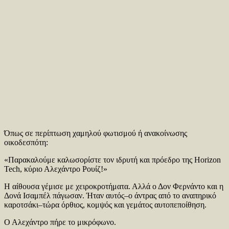
Όπως σε περίπτωση χαμηλού φωτισμού ή ανακοίνωσης
οικοδεσπότη:
«Παρακαλούμε καλωσορίστε τον ιδρυτή και πρόεδρο της Horizon
Tech, κύριο Αλεχάντρο Ρουίζ!»
Η αίθουσα γέμισε με χειροκροτήματα. Αλλά ο Δον Φερνάντο και η
Δονά Ισαμπέλ πάγωσαν. Ήταν αυτός–ο άντρας από το αναπηρικό
καροτσάκι–τώρα όρθιος, κομψός και γεμάτος αυτοπεποίθηση.
Ο Αλεχάντρο πήρε το μικρόφωνο.