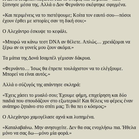
ξύπνησε μέσα της. Αλλά ο Δον Φερνάντο σκέφτηκε σφιγμένα.
«Και περιμένεις να το πιστέψουμε; Κοίτα τον εαυτό σου—πόσοι
έχουν έρθει με ιστορίες σαν τη δική σου;»
Ο Αλεχάντρο έσκυψε το κεφάλι.
«Μπορώ να κάνω τεστ DNA αν θέλετε. Απλώς… χρειάζομαι να
ξέρω αν οι γονείς μου ζουν ακόμα.»
Τα μάτια της Δονά Ισαμπέλ γέμισαν δάκρυα.
«Φερνάντο… Ίσως θα έπρεπε τουλάχιστον να το ελέγξουμε.
Μπορεί να είναι αυτός.»
Αλλά ο σύζυγός της απάντησε σκληρά:
«Έχεις χάσει το μυαλό σου; Έχουμε φήμη, επιχείρηση και δύο
παιδιά που σπουδάζουν στο εξωτερικό! Και θέλεις να φέρεις έναν
ανάπηρο ζητιάνο στο σπίτι μας; Τι θα πει ο κόσμος;»
Ο Αλεχάντρο χαμογέλασε αχνά και λυπημένα.
«Καταλαβαίνω. Μην ανησυχείτε. Δεν θα σας ενοχλήσω πια. Ήθελα
μόνο να σας δω—μόνο μία φορά.»