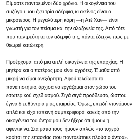
Είμαστε παντρεμένοι δύο χρόνια. Η οικογένεια του
συζύγου μου έχει τρία αδέρφια, κι εκείνος είναι ο
μικρότερος. Η μεγαλύτερη κόρη —η Ατέ Χαν— είναι
γνωστή για τον πείσμα και την αλαζονεία της. Από τότε
που παντρεύτηκα τον αδερφό της, πάντα έδειχνε πως με
θεωρεί κατώτερη.
Προέρχομαι από μια απλή οικογένεια της επαρχίας. Η
μητέρα και ο πατέρας μου είναι αγρότες. Έμαθα από
μικρή να είμαι ανεξάρτητη. Αφού τελείωσα το
πανεπιστήμιο, άρχισα να εργάζομαι στον χώρο του
εσωτερικού σχεδιασμού. Σιγά σιγά προόδευσα, ώσπου
έγινα διευθύντρια μιας εταιρείας. Όμως, επειδή ντυνόμουν
απλά και είχα ταπεινή συμπεριφορά, κανείς από την
οικογένεια του άντρα μου δεν ήξερε ότι ήμουν η
αφεντικίνα. Στα μάτια τους, ήμουν απλώς «το τυχερό
κορίτσι της επαρχίας που παντρεύτηκε πλούσιο άντρα».