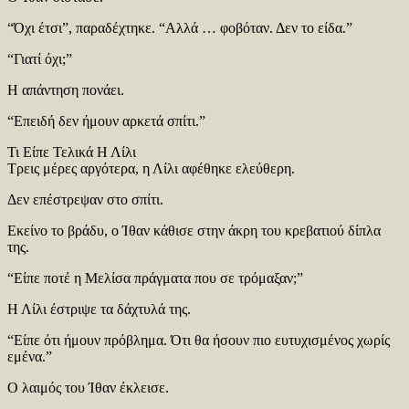
“Όχι έτσι”, παραδέχτηκε. “Αλλά … φοβόταν. Δεν το είδα.”
“Γιατί όχι;”
Η απάντηση πονάει.
“Επειδή δεν ήμουν αρκετά σπίτι.”
Τι Είπε Τελικά Η Λίλι
Τρεις μέρες αργότερα, η Λίλι αφέθηκε ελεύθερη.
Δεν επέστρεψαν στο σπίτι.
Εκείνο το βράδυ, ο Ίθαν κάθισε στην άκρη του κρεβατιού δίπλα
της.
“Είπε ποτέ η Μελίσα πράγματα που σε τρόμαξαν;”
Η Λίλι έστριψε τα δάχτυλά της.
“Είπε ότι ήμουν πρόβλημα. Ότι θα ήσουν πιο ευτυχισμένος χωρίς
εμένα.”
Ο λαιμός του Ίθαν έκλεισε.