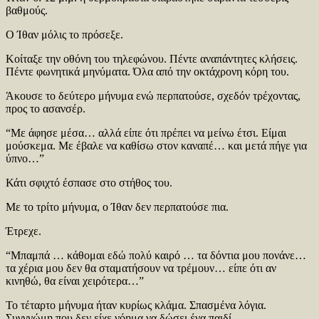
βαθμούς.
Ο Ίθαν μόλις το πρόσεξε.
Κοίταξε την οθόνη του τηλεφώνου. Πέντε αναπάντητες κλήσεις.
Πέντε φωνητικά μηνύματα. Όλα από την οκτάχρονη κόρη του.
Άκουσε το δεύτερο μήνυμα ενώ περπατούσε, σχεδόν τρέχοντας,
προς το ασανσέρ.
“Με άφησε μέσα… αλλά είπε ότι πρέπει να μείνω έτσι. Είμαι
μούσκεμα. Με έβαλε να καθίσω στον καναπέ… και μετά πήγε για
ύπνο…”
Κάτι σφιχτό έσπασε στο στήθος του.
Με το τρίτο μήνυμα, ο Ίθαν δεν περπατούσε πια.
Έτρεχε.
“Μπαμπά … κάθομαι εδώ πολύ καιρό … τα δόντια μου πονάνε…
τα χέρια μου δεν θα σταματήσουν να τρέμουν… είπε ότι αν
κινηθώ, θα είναι χειρότερα…”
Το τέταρτο μήνυμα ήταν κυρίως κλάμα. Σπασμένα λόγια.
Συγγνώμη που δεν είχε νόημα να δώσει ένα παιδί.