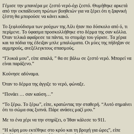
Γέμισε την μπανιέρα με ζεστό νερό-όχι ζεστό. Θυμήθηκε αρκετά
από την εκπαίδευση πρώτων βοηθειών για να ξέρει ότι η ξαφνική
ζέστη θα μπορούσε να κάνει κακό.
Το ξεφλούδισμα των ρούχων της Λίλι ήταν πιο δύσκολο από ό, τι
περίμενε. Το ύφασμα προσκολλήθηκε στο δέρμα της σαν κόλλα.
Όταν τελικά αφαίρεσε τα πάντα, το στομάχι του γύρισε. Τα χέρια
και τα πόδια της έδειξαν μπλε μπαλώματα. Οι μύες της πήδηξαν σε
αιχμηρούς, ανεξέλεγκτους σπασμούς.
“Γλυκιά μου”, είπε απαλά, ” θα σε βάλω σε ζεστό νερό. Μπορεί να
είναι παράξενο.”
Κούνησε αδύναμα.
Όταν το δέρμα της άγγιξε το νερό, φώναξε.
“Πονάει … σαν καύση…”
“Το ξέρω. Το ξέρω”, είπε, κρατώντας την σταθερή. “Αυτό σημαίνει
ότι το σώμα σας ξυπνά. Πάρε ανάσες μαζί μου.”
Με το ένα χέρι να την στηρίζει, ο Ίθαν κάλεσε το 911.
“Η κόρη μου εκτέθηκε στο κρύο και τη βροχή για ώρες”, είπε