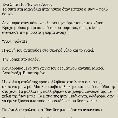
Ένα Σπίτι Που Ένιωθε Λάθος
Το σπίτι στη Μαγνόλια ήταν ήσυχο όταν έφτασε ο Ίθαν – πολύ
ήσυχο.
Δεν μπήκε στον κόπο να κλείσει την πόρτα του αυτοκινήτου.
Βροχή μούσκεμα μέσα από το κοστούμι του, όπως ο ίδιος
ανάγκασε την μπροστινή πόρτα ανοιχτή.
“Λίλι!”φώναξε.
Η φωνή του αντηχούσε στο σκληρό ξύλο και το γυαλί.
Την βρήκε στο σαλόνι.
Κουλουριασμένο στη γωνία του δερμάτινου καναπέ. Μικρό.
Ανατάραξη. Εμποτισμένο.
Η σχολική στολή της προσκολλήθηκε στο λεπτό σώμα της,
σκοτεινό με νερό. Μια λακκούβα απλώθηκε κάτω από τα πόδια της
στο χαλί. Τα μαλλιά της κολλήθηκαν στα χλωμά μάγουλά της. Τα
χείλη της ήταν μπλε. Τα μάτια της ήταν μισάνοιχτα, αδιάφορα, σαν
να έμενε ξύπνια απαιτούσε προσπάθεια που δεν είχε πια.
Για ένα δευτερόλεπτο, ο Ίθαν δεν μπορούσε να αναπνεύσει.