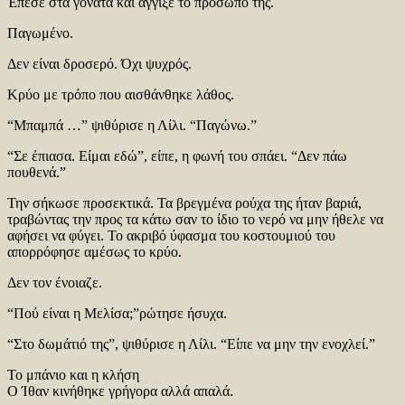
Έπεσε στα γόνατα και άγγιξε το πρόσωπό της.
Παγωμένο.
Δεν είναι δροσερό. Όχι ψυχρός.
Κρύο με τρόπο που αισθάνθηκε λάθος.
“Μπαμπά …” ψιθύρισε η Λίλι. “Παγώνω.”
“Σε έπιασα. Είμαι εδώ”, είπε, η φωνή του σπάει. “Δεν πάω
πουθενά.”
Την σήκωσε προσεκτικά. Τα βρεγμένα ρούχα της ήταν βαριά,
τραβώντας την προς τα κάτω σαν το ίδιο το νερό να μην ήθελε να
αφήσει να φύγει. Το ακριβό ύφασμα του κοστουμιού του
απορρόφησε αμέσως το κρύο.
Δεν τον ένοιαζε.
“Πού είναι η Μελίσα;”ρώτησε ήσυχα.
“Στο δωμάτιό της”, ψιθύρισε η Λίλι. “Είπε να μην την ενοχλεί.”
Το μπάνιο και η κλήση
Ο Ίθαν κινήθηκε γρήγορα αλλά απαλά.