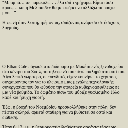
“Μπαμπά… σε παρακαλώ … έλα σπίτι γρήγορα. Είμαι τόσο
κρύος… και η Μελίσα δεν θα με αφήσει να αλλάξω τα ρούχα
μου…”
Η φωνή ήταν λεπτή, τρέμοντας, σπάζοντας ανάμεσα σε ήσυχους
λυγμούς.
Ο Ethan Cole πάγωσε στο διάδρομο με Μοκέτα ενός ξενοδοχείου
στο κέντρο του Σιάτλ, το τηλέφωνό του πίεσε σκληρά στο αυτί του.
Λίγα λεπτά νωρίτερα, οι επενδυτές είχαν κουνήσει το χέρι του,
συγχαίροντάς τον για το κλείσιμο μιας μεγάλης τεχνολογικής
συνεργασίας που θα ωθούσε την εταιρεία κυβερνοασφάλειας σε
μια νέα βαθμίδα. Το δωμάτιο πίσω του μύριζε γυαλισμένο ξύλο,
καφέ και ήσυχη γιορτή.
Έξω, η βροχή του Νοεμβρίου προσκολλήθηκε στην πόλη, δεν
πέφτει σκληρά, αρκετά σταθερή για να βυθιστεί σε οστά και
διάθεση.
Ήταν 6: 12 μ.μ. η θερμοκρασία διαβάστηκε σαράντα τέσσερις