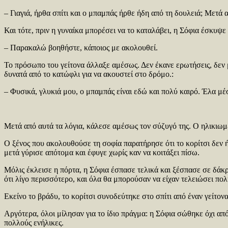
– Γιαγιά, ήρθα σπίτι και ο μπαμπάς ήρθε ήδη από τη δουλειά; Μετά
Και τότε, πριν η γυναίκα μπορέσει να το καταλάβει, η Σόφια έσκυψε λ
– Παρακαλώ βοηθήστε, κάποιος με ακολουθεί.
Το πρόσωπο του γείτονα άλλαξε αμέσως. Δεν έκανε ερωτήσεις, δεν 
δυνατά από το κατώφλι για να ακουστεί στο δρόμο.:
– Φυσικά, γλυκιά μου, ο μπαμπάς είναι εδώ και πολύ καιρό. Έλα μέσ
Μετά από αυτά τα λόγια, κάλεσε αμέσως τον σύζυγό της. Ο ηλικιωμ
Ο ξένος που ακολουθούσε τη σοφία παρατήρησε ότι το κορίτσι δεν ήτα
μετά γύρισε απότομα και έφυγε χωρίς καν να κοιτάξει πίσω.
Μόλις έκλεισε η πόρτα, η Σόφια έσπασε τελικά και ξέσπασε σε δάκρ
ότι λίγο περισσότερο, και όλα θα μπορούσαν να είχαν τελειώσει πολ
Εκείνο το βράδυ, το κορίτσι συνοδεύτηκε στο σπίτι από έναν γείτονα
Αργότερα, όλοι μίλησαν για το ίδιο πράγμα: η Σόφια σώθηκε όχι απ
πολλούς ενήλικες.