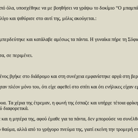
 από όλα, υποσχέθηκε να με βοηθήσει να γράψω το δοκίμιο “Ο μπαμπά
ίγο και ψιθύρισε στο αυτί της, μόλις ακούγεται.:
μπερδεύτηκε και κατάλαβε αμέσως τα πάντα. Η γυναίκα πήρε τη Σόφια
α, σε περιμένει.
ένος βγήκε στο διάδρομο και στη συνέχεια εμφανίστηκε αργά στη βερ
ν πλέον μόνο του, ότι είχε αφεθεί στο σπίτι και ότι ενήλικες είχαν 
υα. Τα χέρια της έτρεμαν, η φωνή της έσπαζε και υπήρχε τέτοια φρίκ
ύ διαφορετικά.
 και η μητέρα της, αφού έμαθε για τα πάντα, δεν μπορούσε να συνέλθε
ό θαύμα, αλλά από το γρήγορο πνεύμα της, γιατί εκείνη την τρομερή σ