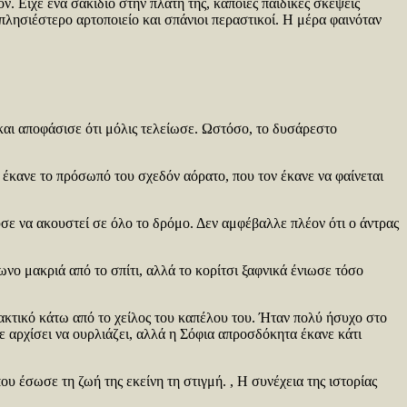
. Είχε ένα σακίδιο στην πλάτη της, κάποιες παιδικές σκέψεις
λησιέστερο αρτοποιείο και σπάνιοι περαστικοί. Η μέρα φαινόταν
 και αποφάσισε ότι μόλις τελείωσε. Ωστόσο, το δυσάρεστο
έκανε το πρόσωπό του σχεδόν αόρατο, που τον έκανε να φαίνεται
ύσε να ακουστεί σε όλο το δρόμο. Δεν αμφέβαλλε πλέον ότι ο άντρας
ωνο μακριά από το σπίτι, αλλά το κορίτσι ξαφνικά ένιωσε τόσο
μακτικό κάτω από το χείλος του καπέλου του. Ήταν πολύ ήσυχο στο
χε αρχίσει να ουρλιάζει, αλλά η Σόφια απροσδόκητα έκανε κάτι
ου έσωσε τη ζωή της εκείνη τη στιγμή. , Η συνέχεια της ιστορίας