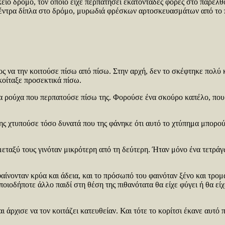
είο δρόμο, τον οποίο είχε περπατήσει εκατοντάδες φορές στο παρελθόν
 δέντρα δίπλα στο δρόμο, μυρωδιά φρέσκων αρτοσκευασμάτων από το π
ος να την κοιτούσε πίσω από πίσω. Στην αρχή, δεν το σκέφτηκε πολύ
κοίταξε προσεκτικά πίσω.
α ρούχα που περπατούσε πίσω της. Φορούσε ένα σκούρο καπέλο, που 
της χτυπούσε τόσο δυνατά που της φάνηκε ότι αυτό το χτύπημα μπορο
μεταξύ τους γινόταν μικρότερη από τη δεύτερη. Ήταν μόνο ένα τετράγ
φαίνονταν κρύα και άδεια, και το πρόσωπό του φαινόταν ξένο και τρο
οιοδήποτε άλλο παιδί στη θέση της πιθανότατα θα είχε φύγει ή θα εί
άρχισε να τον κοιτάζει κατευθείαν. Και τότε το κορίτσι έκανε αυτό π