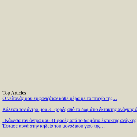
Top Articles
Ο γείτονάς μου εμφανιζόταν κάθε μέρα με το πτυχίο της…
Κάλεσα τον άντρα μου 31 φορές από το δωμάτιο έκτακτης ανάγκης ό
. Κάλεσα τον άντρα μου 31 φορές από το δωμάτιο έκτακτης ανάγκης 
Έφτασε αργά στην κηδεία του μοναδικού γιου της…