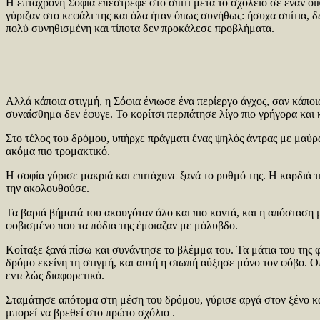
Η επτάχρονη Σοφία επέστρεφε στο σπίτι μετά το σχολείο σε έναν οικ
γύριζαν στο κεφάλι της και όλα ήταν όπως συνήθως: ήσυχα σπίτια,
πολύ συνηθισμένη και τίποτα δεν προκάλεσε προβλήματα.
Αλλά κάποια στιγμή, η Σόφια ένιωσε ένα περίεργο άγχος, σαν κάποι
συναίσθημα δεν έφυγε. Το κορίτσι περπάτησε λίγο πιο γρήγορα και 
Στο τέλος του δρόμου, υπήρχε πράγματι ένας ψηλός άντρας με μαύρ
ακόμα πιο τρομακτικό.
Η σοφία γύρισε μακριά και επιτάχυνε ξανά το ρυθμό της. Η καρδιά 
την ακολουθούσε.
Τα βαριά βήματά του ακουγόταν όλο και πιο κοντά, και η απόσταση 
φοβισμένο που τα πόδια της έμοιαζαν με μόλυβδο.
Κοίταξε ξανά πίσω και συνάντησε το βλέμμα του. Τα μάτια του της 
δρόμο εκείνη τη στιγμή, και αυτή η σιωπή αύξησε μόνο τον φόβο. Οπ
εντελώς διαφορετικό.
Σταμάτησε απότομα στη μέση του δρόμου, γύρισε αργά στον ξένο και 
μπορεί να βρεθεί στο πρώτο σχόλιο .