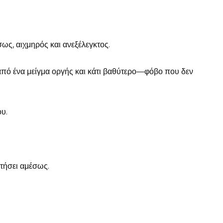
ως, αιχμηρός και ανεξέλεγκτος.
ε από ένα μείγμα οργής και κάτι βαθύτερο—φόβο που δεν
ου.
ατήσει αμέσως.