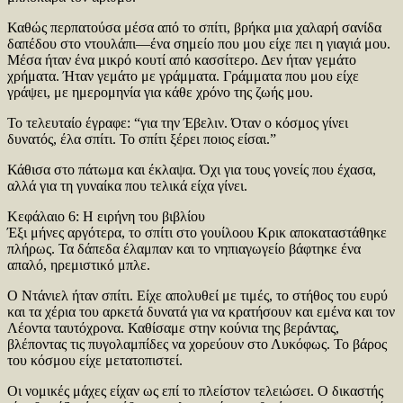
Καθώς περπατούσα μέσα από το σπίτι, βρήκα μια χαλαρή σανίδα
δαπέδου στο ντουλάπι—ένα σημείο που μου είχε πει η γιαγιά μου.
Μέσα ήταν ένα μικρό κουτί από κασσίτερο. Δεν ήταν γεμάτο
χρήματα. Ήταν γεμάτο με γράμματα. Γράμματα που μου είχε
γράψει, με ημερομηνία για κάθε χρόνο της ζωής μου.
Το τελευταίο έγραφε: “για την Έβελιν. Όταν ο κόσμος γίνει
δυνατός, έλα σπίτι. Το σπίτι ξέρει ποιος είσαι.”
Κάθισα στο πάτωμα και έκλαψα. Όχι για τους γονείς που έχασα,
αλλά για τη γυναίκα που τελικά είχα γίνει.
Κεφάλαιο 6: Η ειρήνη του βιβλίου
Έξι μήνες αργότερα, το σπίτι στο γουίλοου Κρικ αποκαταστάθηκε
πλήρως. Τα δάπεδα έλαμπαν και το νηπιαγωγείο βάφτηκε ένα
απαλό, ηρεμιστικό μπλε.
Ο Ντάνιελ ήταν σπίτι. Είχε απολυθεί με τιμές, το στήθος του ευρύ
και τα χέρια του αρκετά δυνατά για να κρατήσουν και εμένα και τον
Λέοντα ταυτόχρονα. Καθίσαμε στην κούνια της βεράντας,
βλέποντας τις πυγολαμπίδες να χορεύουν στο Λυκόφως. Το βάρος
του κόσμου είχε μετατοπιστεί.
Οι νομικές μάχες είχαν ως επί το πλείστον τελειώσει. Ο δικαστής