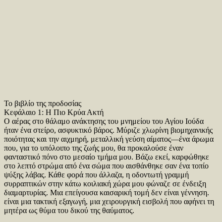
Το βιβλίο της προδοσίας
Κεφάλαιο 1: Η Πιο Κρύα Ακτή
Ο αέρας στο θάλαμο ανάκτησης του μνημείου του Αγίου Ιούδα
ήταν ένα στείρο, ασφυκτικό βάρος. Μύριζε χλωρίνη βιομηχανικής
ποιότητας και την αιχμηρή, μεταλλική γεύση αίματος—ένα άρωμα
που, για το υπόλοιπο της ζωής μου, θα προκαλούσε έναν
φανταστικό πόνο στο μεσαίο τμήμα μου. Βάζω εκεί, καρφώθηκε
στο λεπτό στρώμα από ένα σώμα που αισθάνθηκε σαν ένα τοπίο
ψύξης λάβας. Κάθε φορά που άλλαζα, η οδοντωτή γραμμή
συρραπτικών στην κάτω κοιλιακή χώρα μου φώναζε σε ένδειξη
διαμαρτυρίας. Μια επείγουσα καισαρική τομή δεν είναι γέννηση.
είναι μια τακτική εξαγωγή, μια χειρουργική εισβολή που αφήνει τη
μητέρα ως θύμα του δικού της θαύματος.