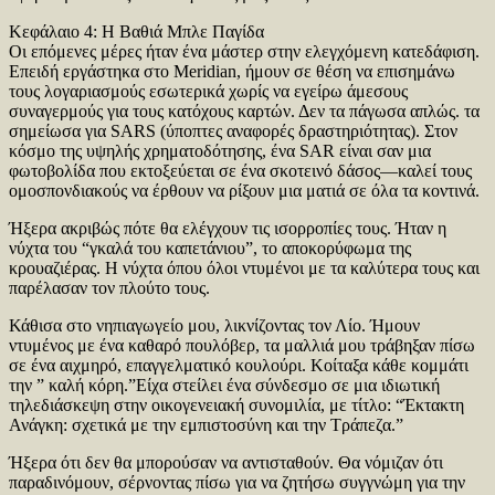
Κεφάλαιο 4: Η Βαθιά Μπλε Παγίδα
Οι επόμενες μέρες ήταν ένα μάστερ στην ελεγχόμενη κατεδάφιση.
Επειδή εργάστηκα στο Meridian, ήμουν σε θέση να επισημάνω
τους λογαριασμούς εσωτερικά χωρίς να εγείρω άμεσους
συναγερμούς για τους κατόχους καρτών. Δεν τα πάγωσα απλώς. τα
σημείωσα για SARS (ύποπτες αναφορές δραστηριότητας). Στον
κόσμο της υψηλής χρηματοδότησης, ένα SAR είναι σαν μια
φωτοβολίδα που εκτοξεύεται σε ένα σκοτεινό δάσος—καλεί τους
ομοσπονδιακούς να έρθουν να ρίξουν μια ματιά σε όλα τα κοντινά.
Ήξερα ακριβώς πότε θα ελέγχουν τις ισορροπίες τους. Ήταν η
νύχτα του “γκαλά του καπετάνιου”, το αποκορύφωμα της
κρουαζιέρας. Η νύχτα όπου όλοι ντυμένοι με τα καλύτερα τους και
παρέλασαν τον πλούτο τους.
Κάθισα στο νηπιαγωγείο μου, λικνίζοντας τον Λίο. Ήμουν
ντυμένος με ένα καθαρό πουλόβερ, τα μαλλιά μου τράβηξαν πίσω
σε ένα αιχμηρό, επαγγελματικό κουλούρι. Κοίταξα κάθε κομμάτι
την ” καλή κόρη.”Είχα στείλει ένα σύνδεσμο σε μια ιδιωτική
τηλεδιάσκεψη στην οικογενειακή συνομιλία, με τίτλο: “Έκτακτη
Ανάγκη: σχετικά με την εμπιστοσύνη και την Τράπεζα.”
Ήξερα ότι δεν θα μπορούσαν να αντισταθούν. Θα νόμιζαν ότι
παραδινόμουν, σέρνοντας πίσω για να ζητήσω συγγνώμη για την