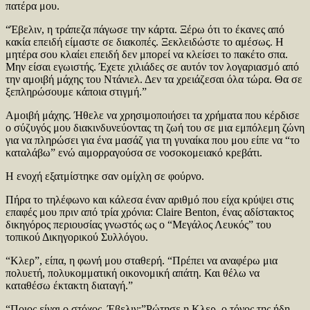
πατέρα μου.
“Έβελιν, η τράπεζα πάγωσε την κάρτα. Ξέρω ότι το έκανες από
κακία επειδή είμαστε σε διακοπές. Ξεκλειδώστε το αμέσως. Η
μητέρα σου κλαίει επειδή δεν μπορεί να κλείσει το πακέτο σπα.
Μην είσαι εγωιστής. Έχετε χιλιάδες σε αυτόν τον λογαριασμό από
την αμοιβή μάχης του Ντάνιελ. Δεν τα χρειάζεσαι όλα τώρα. Θα σε
ξεπληρώσουμε κάποια στιγμή.”
Αμοιβή μάχης. Ήθελε να χρησιμοποιήσει τα χρήματα που κέρδισε
ο σύζυγός μου διακινδυνεύοντας τη ζωή του σε μια εμπόλεμη ζώνη
για να πληρώσει για ένα μασάζ για τη γυναίκα που μου είπε να “το
καταλάβω” ενώ αιμορραγούσα σε νοσοκομειακό κρεβάτι.
Η ενοχή εξατμίστηκε σαν ομίχλη σε φούρνο.
Πήρα το τηλέφωνο και κάλεσα έναν αριθμό που είχα κρύψει στις
επαφές μου πριν από τρία χρόνια: Claire Benton, ένας αδίστακτος
δικηγόρος περιουσίας γνωστός ως ο “Μεγάλος Λευκός” του
τοπικού Δικηγορικού Συλλόγου.
“Κλερ”, είπα, η φωνή μου σταθερή. “Πρέπει να αναφέρω μια
πολυετή, πολυκομματική οικονομική απάτη. Και θέλω να
καταθέσω έκτακτη διαταγή.”
“Ποιος είναι ο στόχος, Έβελιν;”Ρώτησε η Κλερ, ο τόνος της ήδη