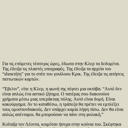
Για τις επόμενες τέσσερις ώρες, έδωσα στην Κλερ τα δεδομένα.
Της έδειξα τις πλαστές υπογραφές. Της έδειξα τα αρχεία του
“ιδιοκτήτη” για το σπίτι του γουίλοου Κρικ. Της έδειξα τις αιτήσεις
πιστωτικών καρτών.
“Έβελιν”, είπε η Κλερ, η φωνή της πέφτει μια οκτάβα. “Αυτό δεν
είναι απλώς ένα αστικό ζήτημα. Ο πατέρας σου διακινούσε
χρήματα μέσω μιας υπεράκτιας πύλης. Αυτό είναι δομή. Είναι
κακούργημα. Αν το καταθέσω, η τράπεζα θα πρέπει να εμπλέξει
τους ομοσπονδιακούς. Δεν υπάρχει καμία λήψη πίσω. Δεν θα είναι
απλώς απένταροι. θα μπορούσαν να πάνε στη φυλακή.”
Κοίταξα τον Λέοντα, κοιμόταν ήσυχα στην κούνια του. Σκέφτηκα