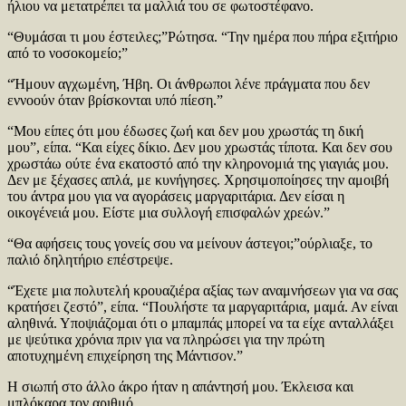
ήλιου να μετατρέπει τα μαλλιά του σε φωτοστέφανο.
“Θυμάσαι τι μου έστειλες;”Ρώτησα. “Την ημέρα που πήρα εξιτήριο
από το νοσοκομείο;”
“Ήμουν αγχωμένη, Ήβη. Οι άνθρωποι λένε πράγματα που δεν
εννοούν όταν βρίσκονται υπό πίεση.”
“Μου είπες ότι μου έδωσες ζωή και δεν μου χρωστάς τη δική
μου”, είπα. “Και είχες δίκιο. Δεν μου χρωστάς τίποτα. Και δεν σου
χρωστάω ούτε ένα εκατοστό από την κληρονομιά της γιαγιάς μου.
Δεν με ξέχασες απλά, με κυνήγησες. Χρησιμοποίησες την αμοιβή
του άντρα μου για να αγοράσεις μαργαριτάρια. Δεν είσαι η
οικογένειά μου. Είστε μια συλλογή επισφαλών χρεών.”
“Θα αφήσεις τους γονείς σου να μείνουν άστεγοι;”ούρλιαξε, το
παλιό δηλητήριο επέστρεψε.
“Έχετε μια πολυτελή κρουαζιέρα αξίας των αναμνήσεων για να σας
κρατήσει ζεστό”, είπα. “Πουλήστε τα μαργαριτάρια, μαμά. Αν είναι
αληθινά. Υποψιάζομαι ότι ο μπαμπάς μπορεί να τα είχε ανταλλάξει
με ψεύτικα χρόνια πριν για να πληρώσει για την πρώτη
αποτυχημένη επιχείρηση της Μάντισον.”
Η σιωπή στο άλλο άκρο ήταν η απάντησή μου. Έκλεισα και
μπλόκαρα τον αριθμό.