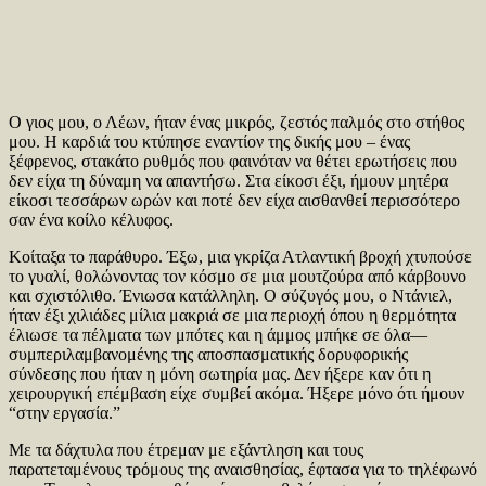
Ο γιος μου, ο Λέων, ήταν ένας μικρός, ζεστός παλμός στο στήθος
μου. Η καρδιά του κτύπησε εναντίον της δικής μου – ένας
ξέφρενος, στακάτο ρυθμός που φαινόταν να θέτει ερωτήσεις που
δεν είχα τη δύναμη να απαντήσω. Στα είκοσι έξι, ήμουν μητέρα
είκοσι τεσσάρων ωρών και ποτέ δεν είχα αισθανθεί περισσότερο
σαν ένα κοίλο κέλυφος.
Κοίταξα το παράθυρο. Έξω, μια γκρίζα Ατλαντική βροχή χτυπούσε
το γυαλί, θολώνοντας τον κόσμο σε μια μουτζούρα από κάρβουνο
και σχιστόλιθο. Ένιωσα κατάλληλη. Ο σύζυγός μου, ο Ντάνιελ,
ήταν έξι χιλιάδες μίλια μακριά σε μια περιοχή όπου η θερμότητα
έλιωσε τα πέλματα των μπότες και η άμμος μπήκε σε όλα—
συμπεριλαμβανομένης της αποσπασματικής δορυφορικής
σύνδεσης που ήταν η μόνη σωτηρία μας. Δεν ήξερε καν ότι η
χειρουργική επέμβαση είχε συμβεί ακόμα. Ήξερε μόνο ότι ήμουν
“στην εργασία.”
Με τα δάχτυλα που έτρεμαν με εξάντληση και τους
παρατεταμένους τρόμους της αναισθησίας, έφτασα για το τηλέφωνό