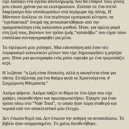
είχε διατάξει ένα σχέδιο αποπληρωμής που θα έπαιρνε τους γονείς
μου είκοσι χρόνια για να εκπληρώσουν. Ζούσαν σε ένα στενό
διαμέρισμα δύο υπνοδωματίων στα περίχωρα της πόλης. Η
Μάντισον δούλευε σε ένα περίπτερο εμπορικού κέντρου, τα
“σχεδιαστικά” όνειρά της αντικαταστάθηκαν από την
πραγματικότητα ενός κατώτατου μισθού. Ήταν, για πρώτη φορά
στη ζωή τους, βιώνουν τον τρόπο ζωής “καταλάβω” που είχαν τόσο
επιπόλαια συνταγογραφηθεί για μένα.
Το τηλέφωνό μου χτύπησε. Μια ειδοποίηση από έναν νέο
λογαριασμό κοινωνικών μέσων που είχε δημιουργήσει η μητέρα
μου. Ήταν μια φωτογραφία ενός μόνο cupcake με ένα τρεμοπαίζει
κερί.
Η λεζάντα: “η ζωή είναι δύσκολη, αλλά η οικογένεια είναι για
πάντα. Ελπίζοντας για ένα θαύμα αυτά τα Χριστούγεννα. #
Συγχώρεση #Θεραπεία.”
Ακόμα ψάρευε. Ακόμα παίζει το θύμα σε ένα έργο που είχε
γράψει, σκηνοθετήσει και πρωταγωνιστήσει. Έψαχνε για έναν
τρόπο πίσω στο “Vale Trust”, το οποίο ήταν τώρα σταθερά και
νομικά υπό τον αποκλειστικό μου έλεγχο.
Δεν ένιωσα θυμό πια. Δεν ένιωσα την ανάγκη να ανταποδώσω. Το
βιβλίο ήταν ισορροπημένο. Το χρέος διευθετήθηκε.