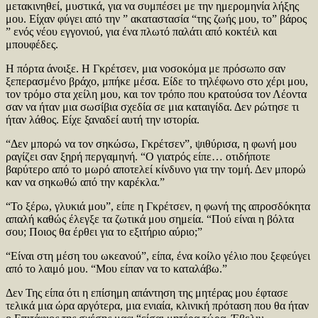
μετακινηθεί, μυστικά, για να συμπέσει με την ημερομηνία λήξης
μου. Είχαν φύγει από την ” ακαταστασία “της ζωής μου, το” βάρος
” ενός νέου εγγονιού, για ένα πλωτό παλάτι από κοκτέιλ και
μπουφέδες.
Η πόρτα άνοιξε. Η Γκρέτσεν, μια νοσοκόμα με πρόσωπο σαν
ξεπερασμένο βράχο, μπήκε μέσα. Είδε το τηλέφωνο στο χέρι μου,
τον τρόμο στα χείλη μου, και τον τρόπο που κρατούσα τον Λέοντα
σαν να ήταν μια σωσίβια σχεδία σε μια καταιγίδα. Δεν ρώτησε τι
ήταν λάθος. Είχε ξαναδεί αυτή την ιστορία.
“Δεν μπορώ να τον σηκώσω, Γκρέτσεν”, ψιθύρισα, η φωνή μου
ραγίζει σαν ξηρή περγαμηνή. “Ο γιατρός είπε… οτιδήποτε
βαρύτερο από το μωρό αποτελεί κίνδυνο για την τομή. Δεν μπορώ
καν να σηκωθώ από την καρέκλα.”
“Το ξέρω, γλυκιά μου”, είπε η Γκρέτσεν, η φωνή της απροσδόκητα
απαλή καθώς έλεγξε τα ζωτικά μου σημεία. “Πού είναι η βόλτα
σου; Ποιος θα έρθει για το εξιτήριο αύριο;”
“Είναι στη μέση του ωκεανού”, είπα, ένα κοίλο γέλιο που ξεφεύγει
από το λαιμό μου. “Μου είπαν να το καταλάβω.”
Δεν Της είπα ότι η επίσημη απάντηση της μητέρας μου έφτασε
τελικά μια ώρα αργότερα, μια ενιαία, κλινική πρόταση που θα ήταν