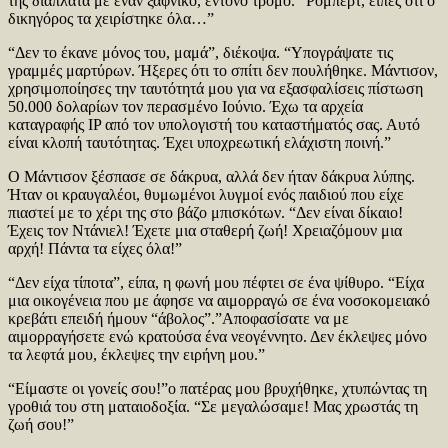
της διάπλατα με έναν ξαφνικό, έντονο τρόμο. “Ρόμπερτ, είπες ότι ο
δικηγόρος τα χειρίστηκε όλα…”
“Δεν το έκανε μόνος του, μαμά”, διέκοψα. “Υπογράψατε τις
γραμμές μαρτύρων. Ήξερες ότι το σπίτι δεν πουλήθηκε. Μάντισον,
χρησιμοποίησες την ταυτότητά μου για να εξασφαλίσεις πίστωση
50.000 δολαρίων τον περασμένο Ιούνιο. Έχω τα αρχεία
καταγραφής IP από τον υπολογιστή του καταστήματός σας. Αυτό
είναι κλοπή ταυτότητας. Έχει υποχρεωτική ελάχιστη ποινή.”
Ο Μάντισον ξέσπασε σε δάκρυα, αλλά δεν ήταν δάκρυα λύπης.
Ήταν οι κραυγαλέοι, θυμωμένοι λυγμοί ενός παιδιού που είχε
πιαστεί με το χέρι της στο βάζο μπισκότων. “Δεν είναι δίκαιο!
Έχεις τον Ντάνιελ! Έχετε μια σταθερή ζωή! Χρειαζόμουν μια
αρχή! Πάντα τα είχες όλα!”
“Δεν είχα τίποτα”, είπα, η φωνή μου πέφτει σε ένα ψίθυρο. “Είχα
μια οικογένεια που με άφησε να αιμορραγώ σε ένα νοσοκομειακό
κρεβάτι επειδή ήμουν “άβολος”.”Αποφασίσατε να με
αιμορραγήσετε ενώ κρατούσα ένα νεογέννητο. Δεν έκλεψες μόνο
τα λεφτά μου, έκλεψες την ειρήνη μου.”
“Είμαστε οι γονείς σου!”ο πατέρας μου βρυχήθηκε, χτυπώντας τη
γροθιά του στη ματαιοδοξία. “Σε μεγαλώσαμε! Μας χρωστάς τη
ζωή σου!”