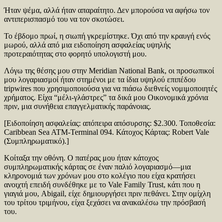
Ήταν ψέμα, αλλά ήταν απαραίτητο. Δεν μπορούσα να αφήσω τον
αντιπερισπασμό του να τον σκοτώσει.
Το έβδομο πρωί, η σιωπή γκρεμίστηκε. Όχι από την κραυγή ενός
μωρού, αλλά από μια ειδοποίηση ασφαλείας υψηλής
προτεραιότητας στο φορητό υπολογιστή μου.
Λόγω της θέσης μου στην Meridian National Bank, οι προσωπικοί
μου λογαριασμοί ήταν στημένοι με τα ίδια υψηλού επιπέδου
tripwires που χρησιμοποιούσα για να πιάσω διεθνείς νομιμοποιητές
χρήματος. Είχα “μέλι-γλάστρες” τα δικά μου Οικονομικά χρόνια
πριν, μια συνήθεια επαγγελματικής παράνοιας.
[Ειδοποίηση ασφαλείας: απόπειρα απόσυρσης: $2.300. Τοποθεσία:
Caribbean Sea ATM-Terminal 094. Κάτοχος Κάρτας: Robert Vale
(Συμπληρωματικό).]
Κοίταξα την οθόνη. Ο πατέρας μου ήταν κάτοχος
συμπληρωματικής κάρτας σε έναν παλιό λογαριασμό—μια
κληρονομιά των χρόνων μου στο κολέγιο που είχα κρατήσει
ανοιχτή επειδή συνδέθηκε με το Vale Family Trust, κάτι που η
γιαγιά μου, Abigail, είχε δημιουργήσει πριν πεθάνει. Στην ομίχλη
του τρίτου τριμήνου, είχα ξεχάσει να ανακαλέσω την πρόσβασή
του.