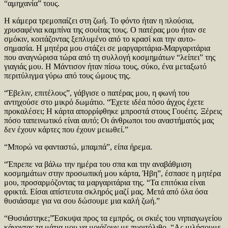
“αμηχανία” τους.
Η κάμερα τρεμοπαίζει στη ζωή. Το φόντο ήταν η πλούσια,
χρυσαφένια καμπίνα της σουίτας τους. Ο πατέρας μου ήταν σε
σμόκιν, κοιτάζοντας ξεπλυμένο από το κρασί και την αυτο-
σημασία. Η μητέρα μου στάζει σε μαργαριτάρια-Μαργαριτάρια
που αναγνώρισα τώρα από τη συλλογή κοσμημάτων “λείπει” της
γιαγιάς μου. Η Μάντισον ήταν πίσω τους, σύκο, ένα μεταξωτό
περιτύλιγμα γύρω από τους ώμους της.
“Έβελιν, επιτέλους”, γάβγισε ο πατέρας μου, η φωνή του
αντηχούσε στο μικρό δωμάτιο. “Έχετε ιδέα πόσο άγχος έχετε
προκαλέσει; Η κάρτα απορρίφθηκε μπροστά στους Γουέιτς. Ξέρεις
πόσο ταπεινωτικό είναι αυτό; Οι άνθρωποι του αναστήματός μας
δεν έχουν κάρτες που έχουν μειωθεί.”
“Μπορώ να φανταστώ, μπαμπά”, είπα ήρεμα.
“Έπρεπε να βάλω την ημέρα του σπα και την αναβάθμιση
κοσμημάτων στην προσωπική μου κάρτα, Ήβη”, έσπασε η μητέρα
μου, προσαρμόζοντας τα μαργαριτάρια της. “Τα επιτόκια είναι
φρικτά. Είσαι απίστευτα σκληρός μαζί μας. Μετά από όλα όσα
θυσιάσαμε για να σου δώσουμε μια καλή ζωή.”
“Θυσιάστηκε;”Έσκυψα προς τα εμπρός, οι σκιές του νηπιαγωγείου
κάνοντας τα μάτια μου να μοιάζουν με πυριτόλιθο. “Ας μιλήσουμε