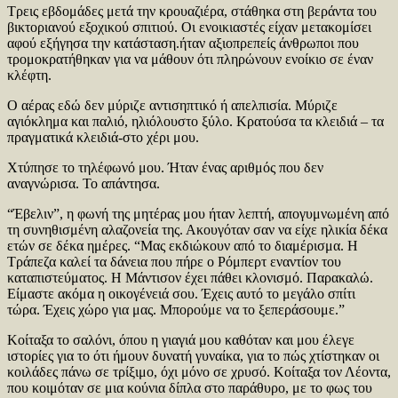
Τρεις εβδομάδες μετά την κρουαζιέρα, στάθηκα στη βεράντα του
βικτοριανού εξοχικού σπιτιού. Οι ενοικιαστές είχαν μετακομίσει
αφού εξήγησα την κατάσταση.ήταν αξιοπρεπείς άνθρωποι που
τρομοκρατήθηκαν για να μάθουν ότι πληρώνουν ενοίκιο σε έναν
κλέφτη.
Ο αέρας εδώ δεν μύριζε αντισηπτικό ή απελπισία. Μύριζε
αγιόκλημα και παλιό, ηλιόλουστο ξύλο. Κρατούσα τα κλειδιά – τα
πραγματικά κλειδιά-στο χέρι μου.
Χτύπησε το τηλέφωνό μου. Ήταν ένας αριθμός που δεν
αναγνώρισα. Το απάντησα.
“Έβελιν”, η φωνή της μητέρας μου ήταν λεπτή, απογυμνωμένη από
τη συνηθισμένη αλαζονεία της. Ακουγόταν σαν να είχε ηλικία δέκα
ετών σε δέκα ημέρες. “Μας εκδιώκουν από το διαμέρισμα. Η
Τράπεζα καλεί τα δάνεια που πήρε ο Ρόμπερτ εναντίον του
καταπιστεύματος. Η Μάντισον έχει πάθει κλονισμό. Παρακαλώ.
Είμαστε ακόμα η οικογένειά σου. Έχεις αυτό το μεγάλο σπίτι
τώρα. Έχεις χώρο για μας. Μπορούμε να το ξεπεράσουμε.”
Κοίταξα το σαλόνι, όπου η γιαγιά μου καθόταν και μου έλεγε
ιστορίες για το ότι ήμουν δυνατή γυναίκα, για το πώς χτίστηκαν οι
κοιλάδες πάνω σε τρίξιμο, όχι μόνο σε χρυσό. Κοίταξα τον Λέοντα,
που κοιμόταν σε μια κούνια δίπλα στο παράθυρο, με το φως του