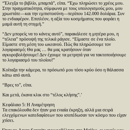
“Έλεγξα το βιβλίο, μπαμπά”, είπα. “Έχω πληρώσει το χρέος μου.
Στην πραγματικότητα, σύμφωνα με τους υπολογισμούς μου, μου
χρωστάτε—και την εμπιστοσύνη—περίπου 142.000 δολάρια. Συν
το ενδιαφέρον. Επιπλέον, η αξία του κοσμήματος που φοράει η
μαμά αυτή τη στιγμή.”
“Δεν μπορείς να το κάνεις αυτό”, παρακάλεσε η μητέρα μου, η
“τέλεια” πρόσοψή της τελικά ράγισε. “Είμαστε σε ένα πλοίο.
Είμαστε στη μέση του ωκεανού. Πώς θα πληρώσουμε τον
λογαριασμό; Θα μας … θα μας κρατήσουν όταν
αγκυροβολήσουμε! Δεν έχουμε τα μετρητά για να τακτοποιήσουμε
το λογαριασμό του πλοίου!”
Κοίταξα την κάμερα, το πρόσωπό μου τόσο κρύο όσο η θάλασσα
κάτω από αυτά.
“Βρες το”, είπα.
Και μετά, έκανα κλικ στο “τέλος κλήσης”.’
Κεφάλαιο 5: Η Αναμέτρηση
Τα επακόλουθα δεν ήταν μια ενιαία έκρηξη, αλλά μια σειρά
ελεγχόμενων κατεδαφίσεων που ισοπέδωσαν τον κόσμο που είχαν
χτίσει.