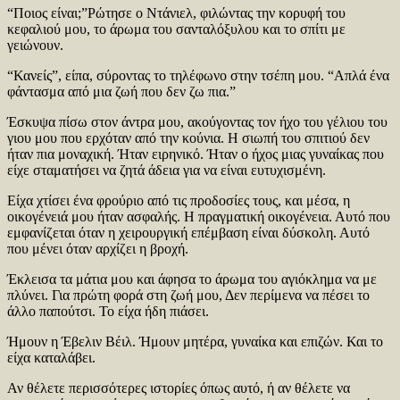
“Ποιος είναι;”Ρώτησε ο Ντάνιελ, φιλώντας την κορυφή του
κεφαλιού μου, το άρωμα του σανταλόξυλου και το σπίτι με
γειώνουν.
“Κανείς”, είπα, σύροντας το τηλέφωνο στην τσέπη μου. “Απλά ένα
φάντασμα από μια ζωή που δεν ζω πια.”
Έσκυψα πίσω στον άντρα μου, ακούγοντας τον ήχο του γέλιου του
γιου μου που ερχόταν από την κούνια. Η σιωπή του σπιτιού δεν
ήταν πια μοναχική. Ήταν ειρηνικό. Ήταν ο ήχος μιας γυναίκας που
είχε σταματήσει να ζητά άδεια για να είναι ευτυχισμένη.
Είχα χτίσει ένα φρούριο από τις προδοσίες τους, και μέσα, η
οικογένειά μου ήταν ασφαλής. Η πραγματική οικογένεια. Αυτό που
εμφανίζεται όταν η χειρουργική επέμβαση είναι δύσκολη. Αυτό
που μένει όταν αρχίζει η βροχή.
Έκλεισα τα μάτια μου και άφησα το άρωμα του αγιόκλημα να με
πλύνει. Για πρώτη φορά στη ζωή μου, Δεν περίμενα να πέσει το
άλλο παπούτσι. Το είχα ήδη πιάσει.
Ήμουν η Έβελιν Βέιλ. Ήμουν μητέρα, γυναίκα και επιζών. Και το
είχα καταλάβει.
Αν θέλετε περισσότερες ιστορίες όπως αυτό, ή αν θέλετε να