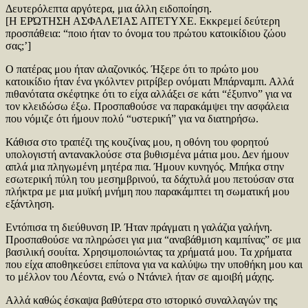
Δευτερόλεπτα αργότερα, μια άλλη ειδοποίηση.
[Η ΕΡΏΤΗΣΗ ΑΣΦΑΛΕΊΑΣ ΑΠΈΤΥΧΕ. Εκκρεμεί δεύτερη
προσπάθεια: “ποιο ήταν το όνομα του πρώτου κατοικίδιου ζώου
σας;’]
Ο πατέρας μου ήταν αλαζονικός. Ήξερε ότι το πρώτο μου
κατοικίδιο ήταν ένα γκόλντεν ριτρίβερ ονόματι Μπάρναμπι. Αλλά
πιθανότατα σκέφτηκε ότι το είχα αλλάξει σε κάτι “έξυπνο” για να
τον κλειδώσω έξω. Προσπαθούσε να παρακάμψει την ασφάλεια
που νόμιζε ότι ήμουν πολύ “υστερική” για να διατηρήσω.
Κάθισα στο τραπέζι της κουζίνας μου, η οθόνη του φορητού
υπολογιστή αντανακλούσε στα βυθισμένα μάτια μου. Δεν ήμουν
απλά μια πληγωμένη μητέρα πια. Ήμουν κυνηγός. Μπήκα στην
εσωτερική πύλη του μεσημβρινού, τα δάχτυλά μου πετούσαν στα
πλήκτρα με μια μυϊκή μνήμη που παρακάμπτει τη σωματική μου
εξάντληση.
Εντόπισα τη διεύθυνση ΙΡ. Ήταν πράγματι η γαλάζια γαλήνη.
Προσπαθούσε να πληρώσει για μια “αναβάθμιση καμπίνας” σε μια
βασιλική σουίτα. Χρησιμοποιώντας τα χρήματά μου. Τα χρήματα
που είχα αποθηκεύσει επίπονα για να καλύψω την υποθήκη μου και
το μέλλον του Λέοντα, ενώ ο Ντάνιελ ήταν σε αμοιβή μάχης.
Αλλά καθώς έσκαψα βαθύτερα στο ιστορικό συναλλαγών της