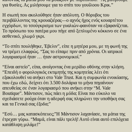
για θυσίες. Ας μιλήσουμε για το σπίτι του γουίλοου Κρικ.”
Η σιωπή που ακολούθησε ήταν απόλυτη. Ο θόρυβος του
περιβάλλοντος της κρουαζιέρας—ο αχνός ήχος ενός κουαρτέτου
εγχόρδων, το τσούγκρισμα των γυαλιών-φαινόταν να εξαφανίζεται.
Το πρόσωπο του πατέρα μου πήγε από ξεπλυμένο κόκκινο σε ένα
ασθενικό, χλωμό γκρι.
“Το σπίτι πουλήθηκε, Έβελιν”, είπε η μητέρα μου, με τη φωνή της
να τρέμει ελαφρώς. “Σας το είπαμε πριν από χρόνια. Οι ιατρικοί
λογαριασμοί ήταν … ήταν αστρονομικοί.”
“Είναι αστείο”, είπα, ανοίγοντας ένα μερίδιο οθόνης στην κλήση.
“Επειδή ο φορολογικός εκτιμητής της κομητείας λέει ότι
εξακολουθεί να ανήκει στο Vale Trust. Και η συμφωνία ενοικίασης,
που έχω εδώ, δείχνει ότι 3.500 δολάρια το μήνα πηγαίνουν
απευθείας σε έναν λογαριασμό που ανήκει στην “M. Vale
Boutique”. Μάντισον, πώς πάει η μόδα; Είναι πιο εύκολο να
σχεδιάσετε ρούχα όταν η αδερφή σας πληρώνει την υποθήκη σας
και τα Γενικά σας έξοδα;”
“Εσύ… μας κατασκόπευες;”Η Μάντισον λαχανίασε, τα μάτια της
έτρεχαν γύρω. “Μαμά, είναι πάλι τρελή! Αυτό είναι αυτό επιλόχεια
κατάθλιψη μιλάμε!”