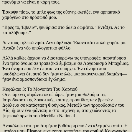
προνόμιο να είναι η κόρη τους.
Έσκυψα πίσω, το μπλε φως της οθόνης φωτίζει ένα αρπακτικό
χαμόγελο στο πρόσωπό μου.
“Βρες το, Έβελιν”, ψιθύρισα στο άδειο δωμάτιο. “Εντάξει. Ας το
καταλάβουμε.”
Δεν τους τηλεφώνησα. Δεν ούρλιαξα. Έκανα κάτι πολύ χειρότερο.
Άνοιξα ένα νέο υπολογιστικό φύλλο.
Αλλά καθώς άρχισα να διασταυρώνω τις υπογραφές, παρατήρησα
ένα τρίτο όνομα σε τραπεζικό έμβασμα σε Λογαριασμό Μπαχάμας.
Ένα όνομα που δεν έπρεπε να υπάρχει. Ένα όνομα που
υποδηλώνει ότι αυτό δεν ήταν απλώς μια οικογενειακή διαμάχη—
ήταν ένα ομοσπονδιακό έγκλημα.
Κεφάλαιο 3: Το Μονοπάτι Του Χαρτιού
Οι επόμενες σαράντα οκτώ ώρες ήταν μια θολούρα της
Ιατροδικαστικής λογιστικής και της φροντίδας των βρεφών.
Δούλευα σε κατάσταση Φούγκας. Μεταξύ των τροφοδοσιών του
Λίο, ήμουν ένα φάντασμα στο μηχάνημα, στοιχειώνοντας τα
ψηφιακά αρχεία του Meridian National.
Ανακάλυψα ότι η απάτη ήταν βαθύτερη από ένα κλεμμένο σπίτι. Η
μητέρα μου, Eleanor, είχε χρησιμοποιήσει τον αριθμό Κοινωνικής