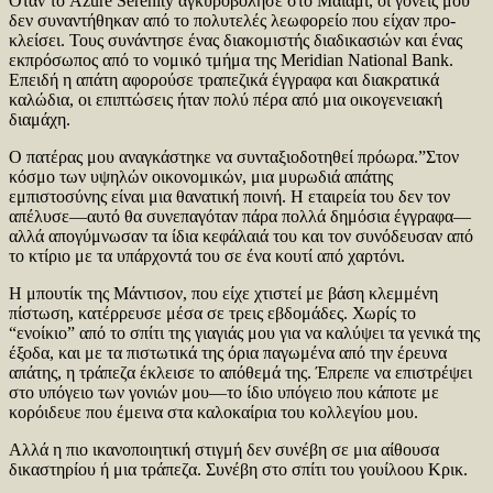
Όταν το Azure Serenity αγκυροβόλησε στο Μαϊάμι, οι γονείς μου
δεν συναντήθηκαν από το πολυτελές λεωφορείο που είχαν προ-
κλείσει. Τους συνάντησε ένας διακομιστής διαδικασιών και ένας
εκπρόσωπος από το νομικό τμήμα της Meridian National Bank.
Επειδή η απάτη αφορούσε τραπεζικά έγγραφα και διακρατικά
καλώδια, οι επιπτώσεις ήταν πολύ πέρα από μια οικογενειακή
διαμάχη.
Ο πατέρας μου αναγκάστηκε να συνταξιοδοτηθεί πρόωρα.”Στον
κόσμο των υψηλών οικονομικών, μια μυρωδιά απάτης
εμπιστοσύνης είναι μια θανατική ποινή. Η εταιρεία του δεν τον
απέλυσε—αυτό θα συνεπαγόταν πάρα πολλά δημόσια έγγραφα—
αλλά απογύμνωσαν τα ίδια κεφάλαιά του και τον συνόδευσαν από
το κτίριο με τα υπάρχοντά του σε ένα κουτί από χαρτόνι.
Η μπουτίκ της Μάντισον, που είχε χτιστεί με βάση κλεμμένη
πίστωση, κατέρρευσε μέσα σε τρεις εβδομάδες. Χωρίς το
“ενοίκιο” από το σπίτι της γιαγιάς μου για να καλύψει τα γενικά της
έξοδα, και με τα πιστωτικά της όρια παγωμένα από την έρευνα
απάτης, η τράπεζα έκλεισε το απόθεμά της. Έπρεπε να επιστρέψει
στο υπόγειο των γονιών μου—το ίδιο υπόγειο που κάποτε με
κορόιδευε που έμεινα στα καλοκαίρια του κολλεγίου μου.
Αλλά η πιο ικανοποιητική στιγμή δεν συνέβη σε μια αίθουσα
δικαστηρίου ή μια τράπεζα. Συνέβη στο σπίτι του γουίλοου Κρικ.