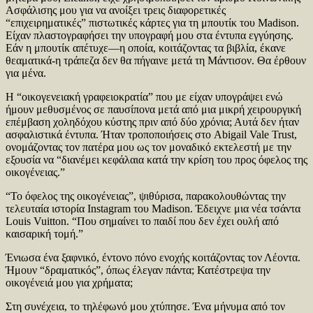
Ασφάλισης μου για να ανοίξει τρεις διαφορετικές
“επιχειρηματικές” πιστωτικές κάρτες για τη μπουτίκ του Madison.
Είχαν πλαστογραφήσει την υπογραφή μου στα έντυπα εγγύησης.
Εάν η μπουτίκ απέτυχε—η οποία, κοιτάζοντας τα βιβλία, έκανε
θεαματικά-η τράπεζα δεν θα πήγαινε μετά τη Μάντισον. Θα έρθουν
για μένα.
Η “οικογενειακή γραφειοκρατία” που με είχαν υπογράψει ενώ
ήμουν μεθυσμένος σε παυσίπονα μετά από μια μικρή χειρουργική
επέμβαση χοληδόχου κύστης πριν από δύο χρόνια; Αυτά δεν ήταν
ασφαλιστικά έντυπα. Ήταν τροποποιήσεις στο Abigail Vale Trust,
ονομάζοντας τον πατέρα μου ως τον μοναδικό εκτελεστή με την
εξουσία να “διανέμει κεφάλαια κατά την κρίση του προς όφελος της
οικογένειας.”
“Το όφελος της οικογένειας”, ψιθύρισα, παρακολουθώντας την
τελευταία ιστορία Instagram του Madison. Έδειχνε μια νέα τσάντα
Louis Vuitton. “Που σημαίνει το παιδί που δεν έχει ουλή από
καισαρική τομή.”
Ένιωσα ένα ξαφνικό, έντονο πόνο ενοχής κοιτάζοντας τον Λέοντα.
Ήμουν “δραματικός”, όπως έλεγαν πάντα; Κατέστρεψα την
οικογένειά μου για χρήματα;
Στη συνέχεια, το τηλέφωνό μου χτύπησε. Ένα μήνυμα από τον