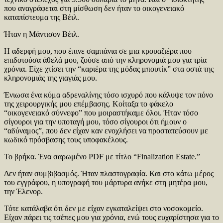
που αναγράφεται στη μίσθωση δεν ήταν το οικογενειακό
καταπίστευμα της Βέιλ.
Ήταν η Μάντισον Βέιλ.
Η αδερφή μου, που έπινε σαμπάνια σε μια κρουαζιέρα που
επιδοτούσα άθελά μου, ζούσε από την κληρονομιά μου για τρία
χρόνια. Είχε χτίσει την “καριέρα της μόδας μπουτίκ” στα οστά της
κληρονομιάς της γιαγιάς μου.
Ένιωσα ένα κύμα αδρεναλίνης τόσο ισχυρό που κάλυψε τον πόνο
της χειρουργικής μου επέμβασης. Κοίταξα το φάκελο
“οικογενειακό σύννεφο” που μοιραστήκαμε όλοι. Ήταν τόσο
σίγουροι για την υποταγή μου, τόσο σίγουροι ότι ήμουν ο
“αδύναμος”, που δεν είχαν καν ενοχλήσει να προστατεύσουν με
κωδικό πρόσβασης τους υποφακέλους.
Το βρήκα. Ένα σαρωμένο PDF με τίτλο “Finalization Estate.”
Δεν ήταν συμβιβασμός. Ήταν πλαστογραφία. Και στο κάτω μέρος
του εγγράφου, η υπογραφή του μάρτυρα ανήκε στη μητέρα μου,
την Έλενορ.
Τότε κατάλαβα ότι δεν με είχαν εγκαταλείψει στο νοσοκομείο.
Είχαν πάρει τις τσέπες μου για χρόνια, ενώ τους ευχαρίστησα για το