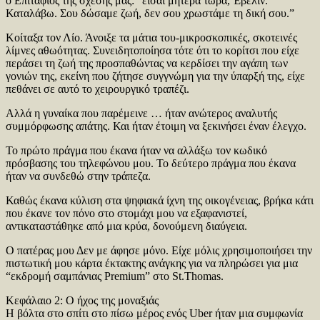
ο Επιτάφιος της σχέσης μας: “είσαι μητέρα τώρα, Έβελιν.
Καταλάβω. Σου δώσαμε ζωή, δεν σου χρωστάμε τη δική σου.”
Κοίταξα τον Λίο. Άνοιξε τα μάτια του-μικροσκοπικές, σκοτεινές
λίμνες αθωότητας. Συνειδητοποίησα τότε ότι το κορίτσι που είχε
περάσει τη ζωή της προσπαθώντας να κερδίσει την αγάπη των
γονιών της, εκείνη που ζήτησε συγγνώμη για την ύπαρξή της, είχε
πεθάνει σε αυτό το χειρουργικό τραπέζι.
Αλλά η γυναίκα που παρέμεινε … ήταν ανώτερος αναλυτής
συμμόρφωσης απάτης. Και ήταν έτοιμη να ξεκινήσει έναν έλεγχο.
Το πρώτο πράγμα που έκανα ήταν να αλλάξω τον κωδικό
πρόσβασης του τηλεφώνου μου. Το δεύτερο πράγμα που έκανα
ήταν να συνδεθώ στην τράπεζα.
Καθώς έκανα κύλιση στα ψηφιακά ίχνη της οικογένειας, βρήκα κάτι
που έκανε τον πόνο στο στομάχι μου να εξαφανιστεί,
αντικαταστάθηκε από μια κρύα, δονούμενη διαύγεια.
Ο πατέρας μου Δεν με άφησε μόνο. Είχε μόλις χρησιμοποιήσει την
πιστωτική μου κάρτα έκτακτης ανάγκης για να πληρώσει για μια
“εκδρομή σαμπάνιας Premium” στο St.Thomas.
Κεφάλαιο 2: Ο ήχος της μοναξιάς
Η βόλτα στο σπίτι στο πίσω μέρος ενός Uber ήταν μια συμφωνία