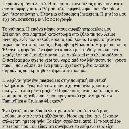
Πέρασαν τριάντα λεπτά. Η σιωπή της συνομιλίας ήταν πιο δυνατή
από το σφύριγμα του IV μου. τότε, εμφανίστηκε μια ειδοποίηση.
Δεν ήταν απάντηση. Ήταν μια ειδοποίηση Instagram. Η μητέρα μου
είχε δημοσιεύσει μια νέα φωτογραφία.
Το χτύπησα. Η εικόνα κάηκε στους αμφιβληστροειδείς μου.
Στέκονταν στο λαμπερό κατάστρωμα από ξύλο τικ του Azure
Serenity, ενός πολυτελούς κρουαζιερόπλοιου. Το φόντο ήταν ένα
τυφλό, αδύνατο τυρκουάζ-η Καραϊβική Θάλασσα. Η μητέρα μου, η
Έλεανορ, φορούσε ένα ψάθινο καπέλο με φαρδύ γείσο και ένα
χαμόγελο που έμοιαζε σαν να είχε σκαλιστεί από ελεφαντόδοντο.
Ο πατέρας μου είχε το χέρι του γύρω από τον Μάντισον, το” χρυσό
παιδί”, που λάμπει σε ένα μπικίνι σχεδιαστή, ένα φλάουτο
σαμπάνιας που κρατήθηκε ψηλά σαν τρόπαιο.
Η λεζάντα ήταν ένα masterclass στην παθητική-επιθετική
σκληρότητα: “γιορτάζοντας τριάντα χρόνια αγάπης και την
οικογένεια που μένει μαζί. Ο Παράδεισος είναι καλύτερος όταν
είσαι με τους ανθρώπους που πραγματικά έχουν σημασία. #
FamilyFirst # Cruising #Legacy.”
Ένα ζεστό, πικρό δάκρυ γλίστρησε κάτω από το ναό μου,
μούσκεμα στο λεπτό μαξιλάρι του Νοσοκομείου. Δεν ξέχασαν
απλώς την ημερομηνία. Το είχαν σχεδιάσει αυτό. Η “κρουαζιέρα
επετείου” που μου είπαν ότι συνέβαινε το επόμενο έτος είχε