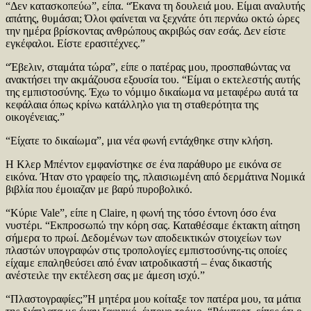
“Δεν κατασκοπεύω”, είπα. “Έκανα τη δουλειά μου. Είμαι αναλυτής
απάτης, θυμάσαι; Όλοι φαίνεται να ξεχνάτε ότι περνάω οκτώ ώρες
την ημέρα βρίσκοντας ανθρώπους ακριβώς σαν εσάς. Δεν είστε
εγκέφαλοι. Είστε ερασιτέχνες.”
“Έβελιν, σταμάτα τώρα”, είπε ο πατέρας μου, προσπαθώντας να
ανακτήσει την ακμάζουσα εξουσία του. “Είμαι ο εκτελεστής αυτής
της εμπιστοσύνης. Έχω το νόμιμο δικαίωμα να μεταφέρω αυτά τα
κεφάλαια όπως κρίνω κατάλληλο για τη σταθερότητα της
οικογένειας.”
“Είχατε το δικαίωμα”, μια νέα φωνή εντάχθηκε στην κλήση.
Η Κλερ Μπέντον εμφανίστηκε σε ένα παράθυρο με εικόνα σε
εικόνα. Ήταν στο γραφείο της, πλαισιωμένη από δερμάτινα Νομικά
βιβλία που έμοιαζαν με βαρύ πυροβολικό.
“Κύριε Vale”, είπε η Claire, η φωνή της τόσο έντονη όσο ένα
νυστέρι. “Εκπροσωπώ την κόρη σας. Καταθέσαμε έκτακτη αίτηση
σήμερα το πρωί. Δεδομένων των αποδεικτικών στοιχείων των
πλαστών υπογραφών στις τροπολογίες εμπιστοσύνης-τις οποίες
είχαμε επαληθεύσει από έναν ιατροδικαστή – ένας δικαστής
ανέστειλε την εκτέλεση σας με άμεση ισχύ.”
“Πλαστογραφίες;”Η μητέρα μου κοίταξε τον πατέρα μου, τα μάτια