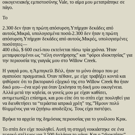
οικογενειακής εμπιστοσύνης Vale, το αίμα μου μετατράπηκε σε
πάγο.
Το
2.300 δεν ήταν η πρώτη απόσυρση.Υπήρχαν δεκάδες από
αυτούς.Μικρά, υπολογισμένα ποσά-2.300 δεν ήταν η πρώτη
απόσυρση.Υπήρχαν δεκάδες από αυτούς.Μικρές, υπολογισμένες
ποσότητες—
400 εδώ, $ 600 εκεί-που εκτείνεται πίσω τρία χρόνια. Ήταν
μεταμφιεσμένοι ως “τέλη συντήρησης” και “φόροι ιδιοκτησίας” για
την περιουσία της γιαγιάς μου στο Willow Creek.
Η γιαγιά μου, η Άμπιγκεϊλ Βέιλ, ήταν το μόνο άτομο που με
αγαπούσε πραγματικά. Όταν πέθανε, με είχε τραβήξει κοντά και
ψιθύρισε ότι το βικτοριανό εξοχικό της στο Willow Creek θα ήταν
δικό μου—ένα ιερό για όταν ξεκίνησα τη δική μου οικογένεια.
Αλλά μετά την κηδεία, οι γονείς μου με είχαν καθίσει,
αντιμετωπίζει επίσημα, και μου είπε ότι το σπίτι είχε πουληθεί για
να διευθετήσει τα “τεράστια ιατρικά χρέη” της.”Ήμουν πολύ
θλιμμένος για να ζητήσω αποδείξεις. Τους είχα πιστέψει.
Βρήκα τα αρχεία της δημόσιας περιουσίας για το γουίλοου Κρικ.
Το σπίτι δεν είχε πουληθεί. Αυτή τη στιγμή νοικιάστηκε σε ένα
τεχνικό στέλεχος για 3.500 δολάρια το μήνα. Και ο “ιδιοκτήτης”