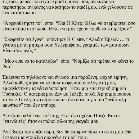
τις τρεις μέρες που είχα περάσει μόνος μου, ανίκανος να
περπατήσω, ανίκανος να κρατήσω το παιδί μου, ενώ γελούσαν σε
ένα κατάστρωμα.
“Αρχειοθετήστε το”, είπα. “Και Η Κλερ; Θέλω να σερβιριστεί όσο
είναι ακόμα στο πλοίο. Θέλω να μην έχουν πουθενά να τρέξουν.”
“Σκεφτείτε ότι έγινε”, απάντησε Η Claire. “Αλλά η Έβελιν … τι
γίνεται με τη μητέρα σου; Υπέγραψε τις γραμμές των μαρτύρων.
Είναι συνεργός.”
“Μου είπε να το καταλάβω”, είπα. “Νομίζω ότι πρέπει να κάνει το
ίδιο.”
Έκλεισα το τηλέφωνο και ένιωσα μια παράξενη, ψυχρή ειρήνη.
Αλλά καθώς πήγα να κλείσω το φορητό υπολογιστή μου,
εμφανίστηκε μια νέα ειδοποίηση. Ήταν μια εσωτερική σημαία
Τράπεζας. Ο πατέρας μου Δεν με έκλεβε απλά. Χρησιμοποιούσε
το Vale Trust για να εξασφαλίσει ένα δάνειο για μια “ανάπτυξη
ακινήτων” που δεν υπήρχε.
Δεν ήταν απλά ένας κλέφτης. Είχε ένα σχέδιο Πόνζι. Και οι
“επενδυτές” ήταν οι παλιοί φίλοι της γιαγιάς μου.
Αν έβγαζα την πρίζα τώρα, δεν θα έπαιρνα πίσω το σπίτι μου. Θα
έφερνα μια ντουζίνα οικογένειες μαζί τους.