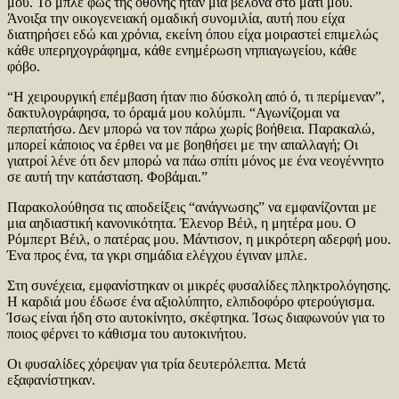
μου. Το μπλε φως της οθόνης ήταν μια βελόνα στο μάτι μου.
Άνοιξα την οικογενειακή ομαδική συνομιλία, αυτή που είχα
διατηρήσει εδώ και χρόνια, εκείνη όπου είχα μοιραστεί επιμελώς
κάθε υπερηχογράφημα, κάθε ενημέρωση νηπιαγωγείου, κάθε
φόβο.
“Η χειρουργική επέμβαση ήταν πιο δύσκολη από ό, τι περίμεναν”,
δακτυλογράφησα, το όραμά μου κολύμπι. “Αγωνίζομαι να
περπατήσω. Δεν μπορώ να τον πάρω χωρίς βοήθεια. Παρακαλώ,
μπορεί κάποιος να έρθει να με βοηθήσει με την απαλλαγή; Οι
γιατροί λένε ότι δεν μπορώ να πάω σπίτι μόνος με ένα νεογέννητο
σε αυτή την κατάσταση. Φοβάμαι.”
Παρακολούθησα τις αποδείξεις “ανάγνωσης” να εμφανίζονται με
μια αηδιαστική κανονικότητα. Έλενορ Βέιλ, η μητέρα μου. Ο
Ρόμπερτ Βέιλ, ο πατέρας μου. Μάντισον, η μικρότερη αδερφή μου.
Ένα προς ένα, τα γκρι σημάδια ελέγχου έγιναν μπλε.
Στη συνέχεια, εμφανίστηκαν οι μικρές φυσαλίδες πληκτρολόγησης.
Η καρδιά μου έδωσε ένα αξιολύπητο, ελπιδοφόρο φτερούγισμα.
Ίσως είναι ήδη στο αυτοκίνητο, σκέφτηκα. Ίσως διαφωνούν για το
ποιος φέρνει το κάθισμα του αυτοκινήτου.
Οι φυσαλίδες χόρεψαν για τρία δευτερόλεπτα. Μετά
εξαφανίστηκαν.