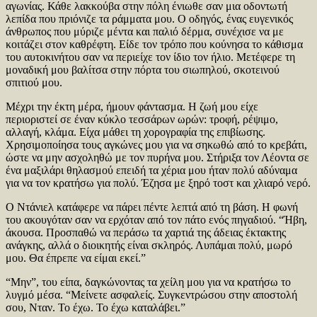
αγωνίας. Κάθε λακκούβα στην πόλη ένιωθε σαν μια οδοντωτή
λεπίδα που πριόνιζε τα ράμματα μου. Ο οδηγός, ένας ευγενικός
άνθρωπος που μύριζε μέντα και παλιό δέρμα, συνέχισε να με
κοιτάζει στον καθρέφτη. Είδε τον τρόπο που κούνησα το κάθισμα
του αυτοκινήτου σαν να περιείχε τον ίδιο τον ήλιο. Μετέφερε τη
μοναδική μου βαλίτσα στην πόρτα του σιωπηλού, σκοτεινού
σπιτιού μου.
Μέχρι την έκτη μέρα, ήμουν φάντασμα. Η ζωή μου είχε
περιοριστεί σε έναν κύκλο τεσσάρων ωρών: τροφή, ρέψιμο,
αλλαγή, κλάμα. Είχα μάθει τη χορογραφία της επιβίωσης.
Χρησιμοποίησα τους αγκώνες μου για να σηκωθώ από το κρεβάτι,
ώστε να μην ασχοληθώ με τον πυρήνα μου. Στήριξα τον Λέοντα σε
ένα μαξιλάρι θηλασμού επειδή τα χέρια μου ήταν πολύ αδύναμα
για να τον κρατήσω για πολύ. Έζησα με ξηρό τοστ και χλιαρό νερό.
Ο Ντάνιελ κατάφερε να πάρει πέντε λεπτά από τη βάση. Η φωνή
του ακουγόταν σαν να ερχόταν από τον πάτο ενός πηγαδιού. “Ήβη,
άκουσα. Προσπαθώ να περάσω τα χαρτιά της άδειας έκτακτης
ανάγκης, αλλά ο διοικητής είναι σκληρός. Λυπάμαι πολύ, μωρό
μου. Θα έπρεπε να είμαι εκεί.”
“Μην”, του είπα, δαγκώνοντας τα χείλη μου για να κρατήσω το
λυγμό μέσα. “Μείνετε ασφαλείς. Συγκεντρώσου στην αποστολή
σου, Νταν. Το έχω. Το έχω καταλάβει.”