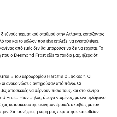
ιεθνούς τερματικού σταθμού στην Ατλάντα, κοιτάζοντας
ό του και το μέλλον που είχε επιλέξει να εγκαταλείψει.
κανένας από εμάς δεν θα μπορούσε να δει να έρχεται. Το
ή που ο Desmond Frost είδε τα παιδιά μας, ήξερα ότι
urse B του αεροδρομίου Hartsfield Jackson. Οι
νώ οι ανακοινώσεις αντηχούσαν από πάνω. Οι
βές αποσκευές να σέρνουν πίσω τους, και στο κέντρο
d Frost. Ήταν ψηλός, άψογα ντυμένος, με ένα τηλέφωνο
ύχος κατασκευαστής ακινήτων έμοιαζε ακριβώς με τον
ριν. Στη συνέχεια, η κόρη μας περπάτησε κατευθείαν