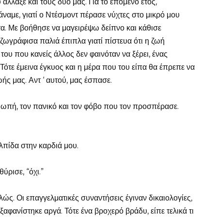
άλλαξε και τους δυο μας. Για το επόμενο έτος,
άναμε, γιατί ο Ντέσμοντ πέρασε νύχτες στο μικρό μου
α. Με βοήθησε να μαγειρέψω δείπνο και κάθισε
ωγράφισα παλιά έπιπλα γιατί πίστευα ότι η ζωή
ή του που κανείς άλλος δεν φαινόταν να ξέρει, ένας
Τότε έμεινα έγκυος και η μέρα που του είπα θα έπρεπε να
ωής μας. Αντ ‘ αυτού, μας έσπασε.
ωπή, τον πανικό και τον φόβο που τον προσπέρασε.
ελπίδα στην καρδιά μου.
ύρισε, “όχι.”
ώς. Οι επαγγελματικές συναντήσεις έγιναν δικαιολογίες,
εξαφανίστηκε αργά. Τότε ένα βροχερό βράδυ, είπε τελικά τι