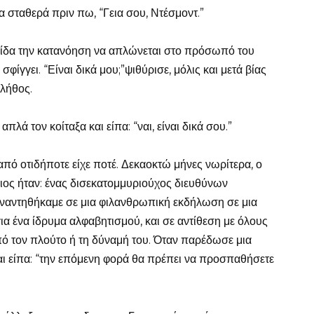
α σταθερά πριν πω, “Γεια σου, Ντέσμοντ.”
 είδα την κατανόηση να απλώνεται στο πρόσωπό του
φίγγει. “Είναι δικά μου;”ψιθύρισε, μόλις και μετά βίας
πλήθος.
λά τον κοίταξα και είπα: “ναι, είναι δικά σου.”
από οτιδήποτε είχε ποτέ. Δεκαοκτώ μήνες νωρίτερα, ο
ιος ήταν: ένας δισεκατομμυριούχος διευθύνων
υναντηθήκαμε σε μια φιλανθρωπική εκδήλωση σε μια
α ένα ίδρυμα αλφαβητισμού, και σε αντίθεση με όλους
πό τον πλούτο ή τη δύναμή του. Όταν παρέδωσε μια
αι είπα: “την επόμενη φορά θα πρέπει να προσπαθήσετε