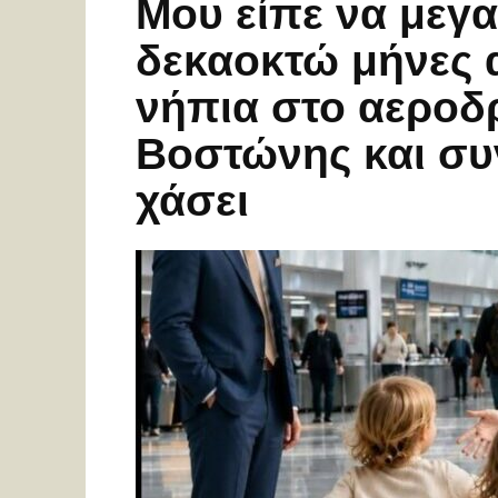
Μου είπε να μεγ
δεκαοκτώ μήνες α
νήπια στο αεροδ
Βοστώνης και συν
χάσει