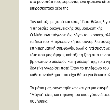
στο μονοπάτι του, φορώντας ένα φωτεινό κίτρ
μικροσκοπικό χέρι της.
Τον κοίταξε με χαρά και είπε, ” Γεια, θέλεις λίγο
Υπηρεσίες οικογενειακής συμβουλευτικής
Ο Ντέσμοντ πάγωσε, όχι λόγω του κράκερ, αλλ
τα δικά του. Η τηλεφωνική του συνομιλία συνέχ
επιχειρηματική συμφωνία, αλλά ο Ντέσμοντ δε
τότε που μας άφησε, κοίταζε τη ζωή από την ο
βρισκόταν ο αδελφός και η αδελφή της, τρία ν
δεν είχε γνωρίσει ποτέ. Όταν το τηλέφωνό το
κάθε συναίσθημα που είχα θάψει για δεκαοκτ
Τα μάτια μας συναντήθηκαν και για μια στιγμή
“Μάγια”, είπε, και η φωνή του ακουγόταν διαφο
θυμήθηκα.