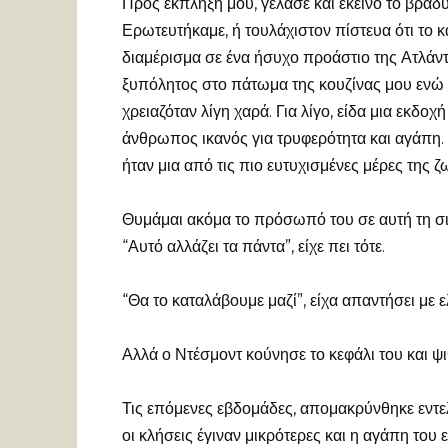
Προς έκπληξή μου, γέλασε και εκείνο το βράδυ 
Ερωτευτήκαμε, ή τουλάχιστον πίστευα ότι το κ
διαμέρισμα σε ένα ήσυχο προάστιο της Ατλάντ
ξυπόλητος στο πάτωμα της κουζίνας μου ενώ ζ
χρειαζόταν λίγη χαρά. Για λίγο, είδα μια εκδοχ
άνθρωπος ικανός για τρυφερότητα και αγάπη. 
ήταν μια από τις πιο ευτυχισμένες μέρες της ζ
Θυμάμαι ακόμα το πρόσωπό του σε αυτή τη σι
“Αυτό αλλάζει τα πάντα”, είχε πει τότε.
“Θα το καταλάβουμε μαζί”, είχα απαντήσει με 
Αλλά ο Ντέσμοντ κούνησε το κεφάλι του και ψιθ
Τις επόμενες εβδομάδες, απομακρύνθηκε εντελ
οι κλήσεις έγιναν μικρότερες και η αγάπη του 