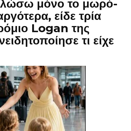
αλώσω μόνο το μωρό-
ργότερα, είδε τρία
ρόμιο Logan της
ειδητοποίησε τι είχε