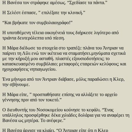
Η Βανέσα τον στράφηκε αμέσως. “Σχεδίασε τα πάντα.”
Η Σελέστ έσπασε, ” επιλέξατε την κλινική.”
“Και βρήκατε τον συμβολαιογράφο!”
Η υποτιθέμενη τέλεια οικογένειά τους διήρκεσε λιγότερο από
τριάντα δευτερόλεπτα υπό πίεση.
Η Μάρα διέδωσε τα στοιχεία στο τραπέζι: πλάνα του Άντριαν να
παίρνει τη Λίλι ενώ τον ικέτευα να σταματήσει.μηνύματα σχετικά
με την κήρυξή μου ασταθή. πλαστές εξουσιοδοτήσεις; το
κατασκευασμένο συμβόλαιο; μεταφορές εταιρειών κελύφους; και
ηχογραφήσεις νηπιαγωγείου.
Ένα μήνυμα από τον Άντριαν διάβασε, μόλις παραδώσει η Κλερ,
την σβήνουμε.
Η Μάρα είπε, ” προσπαθήσατε επίσης να αλλάξετε το αρχείο
γέννησης πριν από τον τοκετό.”
Ο διευθυντής του Νοσοκομείου κούνησε το κεφάλι. “Ένας
υπάλληλος προσφέρθηκε δέκα χιλιάδες δολάρια για να αναφέρει τη
Βανέσα ως μητέρα. Το ανέφερε.”
Η Βανέσα άρχισε να κλαίει. “Ο Άντριαν είπε ότι η Κλερ