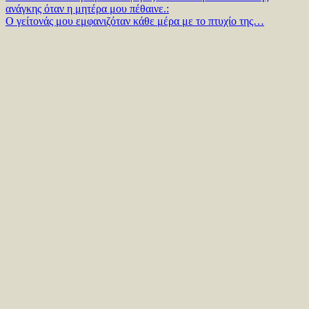
ανάγκης όταν η μητέρα μου πέθαινε.:
Ο γείτονάς μου εμφανιζόταν κάθε μέρα με το πτυχίο της…