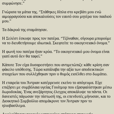
συμφώνησε.”
Γνώρισα τα μάτια της. “Στάθηκες δίπλα στο κρεβάτι μου ενώ
αιμορραγούσα και αποκαλούσες τον εαυτό σου μητέρα του παιδιού
μου.”
Τα δάκρυά της σταμάτησαν.
Η Σελέστ έσκυψε προς τον πατέρα. “Τζόναθαν, σίγουρα μπορούμε
να το διευθετήσουμε ιδιωτικά. Σκεφτείτε το οικογενειακό όνομα.”
Η φωνή του πατέρα ήταν κρύα. “Το οικογενειακό μου όνομα είναι
γιατί αυτό δεν θα ταφεί.”
Κάποτε Τον είχα δυσαρεστήσει που αντιμετώπιζε κάθε κρίση σαν
φάκελο υπόθεσης. Τώρα κατάλαβα την αξία των αποδεικτικών
στοιχείων που συλλέχθηκαν πριν ο θυμός εισέλθει στο δωμάτιο.
Η εταιρεία του Άντριαν κατέρρευσε εκείνο το απόγευμα. Είχε
επιζήσει με συμβόλαια υγείας Γουίτμορ που εξασφαλίστηκαν μέσω
δωροδοκίας. Ένας ανεξάρτητος έλεγχος αποκάλυψε τα πάντα. Οι
δανειστές πάγωσαν την πίστωσή της, οι επενδυτές μήνυσαν, και το
Διοικητικό Συμβούλιο απομάκρυνε τον Άντριαν πριν το
ηλιοβασίλεμα.