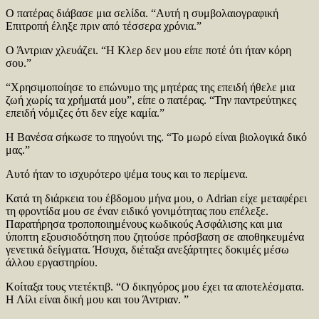
Ο πατέρας διάβασε μια σελίδα. “Αυτή η συμβολαιογραφική
Επιτροπή έληξε πριν από τέσσερα χρόνια.”
Ο Άντριαν χλευάζει. “Η Κλερ δεν μου είπε ποτέ ότι ήταν κόρη
σου.”
“Χρησιμοποίησε το επώνυμο της μητέρας της επειδή ήθελε μια
ζωή χωρίς τα χρήματά μου”, είπε ο πατέρας. “Την παντρεύτηκες
επειδή νόμιζες ότι δεν είχε καμία.”
Η Βανέσα σήκωσε το πηγούνι της. “Το μωρό είναι βιολογικά δικό
μας.”
Αυτό ήταν το ισχυρότερο ψέμα τους και το περίμενα.
Κατά τη διάρκεια του έβδομου μήνα μου, ο Adrian είχε μεταφέρει
τη φροντίδα μου σε έναν ειδικό γονιμότητας που επέλεξε.
Παρατήρησα τροποποιημένους κωδικούς Ασφάλισης και μια
ύποπτη εξουσιοδότηση που ζητούσε πρόσβαση σε αποθηκευμένα
γενετικά δείγματα. Ήσυχα, διέταξα ανεξάρτητες δοκιμές μέσω
άλλου εργαστηρίου.
Κοίταξα τους ντετέκτιβ. “Ο δικηγόρος μου έχει τα αποτελέσματα.
Η Λίλι είναι δική μου και του Άντριαν. ”