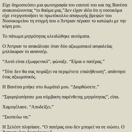
Είχε δημοσιεύσει μια φωτογραφία του εαυτού του και της Βανέσα
ανακοινώνοντας “το θαύμα μας.”Δεν είχαν ιδέα ότι η νοσοκόμα
είχε ενεργοποιήσει το πρωτόκολλο απαγωγής βρεφών του
Νοσοκομείου τη στιγμή που ο Άντριαν πέρασε το κατώφλι με την
κόρη μου.
Το πάτωμα μητρότητας κλειδώθηκε αυτόματα.
Ο Άντριαν το ανακάλυψε όταν δύο αξιωματικοί ασφαλείας
μπλόκαραν το ασανσέρ.
“Αυτό είναι εξωφρενικό”, φώναξε. “Είμαι ο πατέρας.”
“Τότε δεν θα σας πειράξει να περιμένετε επαλήθευση”, απάντησε
ένας αξιωματικός.
Η Βανέσα μπήκε στο δωμάτιό μου. “Διορθώσετε.”
“Σφυρηλατήσατε μια σύμβαση παρένθετης μητρότητας”, είπα.
Χαμογέλασε. “Αποδείξει.”
“Σκοπεύω να.”
Η Σελέστ πλησίασε. “Ο πατέρας σου δεν μπορεί να σε σώσει. Ο