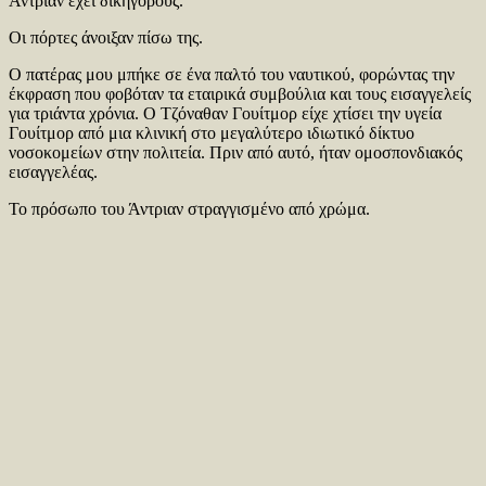
Άντριαν έχει δικηγόρους.”
Οι πόρτες άνοιξαν πίσω της.
Ο πατέρας μου μπήκε σε ένα παλτό του ναυτικού, φορώντας την
έκφραση που φοβόταν τα εταιρικά συμβούλια και τους εισαγγελείς
για τριάντα χρόνια. Ο Τζόναθαν Γουίτμορ είχε χτίσει την υγεία
Γουίτμορ από μια κλινική στο μεγαλύτερο ιδιωτικό δίκτυο
νοσοκομείων στην πολιτεία. Πριν από αυτό, ήταν ομοσπονδιακός
εισαγγελέας.
Το πρόσωπο του Άντριαν στραγγισμένο από χρώμα.