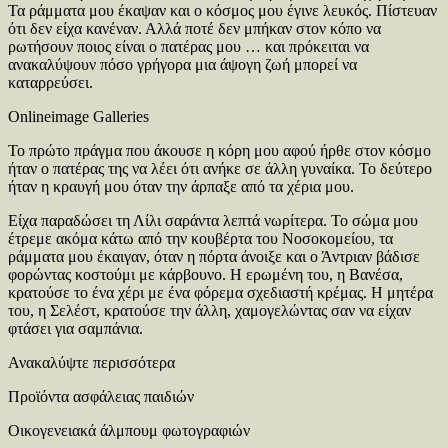
Τα ράμματα μου έκαψαν και ο κόσμος μου έγινε λευκός. Πίστευαν
ότι δεν είχα κανέναν. Αλλά ποτέ δεν μπήκαν στον κόπο να
ρωτήσουν ποιος είναι ο πατέρας μου … και πρόκειται να
ανακαλύψουν πόσο γρήγορα μια άψογη ζωή μπορεί να
καταρρεύσει.
Onlineimage Galleries
Το πρώτο πράγμα που άκουσε η κόρη μου αφού ήρθε στον κόσμο
ήταν ο πατέρας της να λέει ότι ανήκε σε άλλη γυναίκα. Το δεύτερο
ήταν η κραυγή μου όταν την άρπαξε από τα χέρια μου.
Είχα παραδώσει τη Λίλι σαράντα λεπτά νωρίτερα. Το σώμα μου
έτρεμε ακόμα κάτω από την κουβέρτα του Νοσοκομείου, τα
ράμματα μου έκαιγαν, όταν η πόρτα άνοιξε και ο Άντριαν βάδισε
φορώντας κοστούμι με κάρβουνο. Η ερωμένη του, η Βανέσα,
κρατούσε το ένα χέρι με ένα φόρεμα σχεδιαστή κρέμας. Η μητέρα
του, η Σελέστ, κρατούσε την άλλη, χαμογελώντας σαν να είχαν
φτάσει για σαμπάνια.
Ανακαλύψτε περισσότερα
Προϊόντα ασφάλειας παιδιών
Οικογενειακά άλμπουμ φωτογραφιών