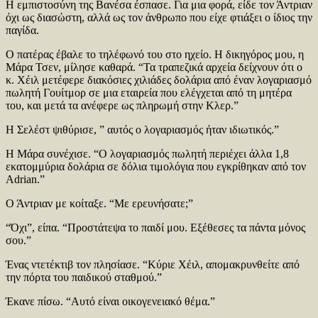
Η εμπιστοσύνη της Βανέσα έσπασε. Για μια φορά, είδε τον Άντριαν
όχι ως διασώστη, αλλά ως τον άνθρωπο που είχε φτιάξει ο ίδιος την
παγίδα.
Ο πατέρας έβαλε το τηλέφωνό του στο ηχείο. Η δικηγόρος μου, η
Μάρα Τσεν, μίλησε καθαρά. “Τα τραπεζικά αρχεία δείχνουν ότι ο
κ. Χέιλ μετέφερε διακόσιες χιλιάδες δολάρια από έναν λογαριασμό
πωλητή Γουίτμορ σε μια εταιρεία που ελέγχεται από τη μητέρα
του, και μετά τα ανέφερε ως πληρωμή στην Κλερ.”
Η Σελέστ ψιθύρισε, ” αυτός ο λογαριασμός ήταν ιδιωτικός.”
Η Μάρα συνέχισε. “Ο λογαριασμός πωλητή περιέχει άλλα 1,8
εκατομμύρια δολάρια σε δόλια τιμολόγια που εγκρίθηκαν από τον
Adrian.”
Ο Άντριαν με κοίταξε. “Με ερευνήσατε;”
“Όχι”, είπα. “Προστάτεψα το παιδί μου. Εξέθεσες τα πάντα μόνος
σου.”
Ένας ντετέκτιβ τον πλησίασε. “Κύριε Χέιλ, απομακρυνθείτε από
την πόρτα του παιδικού σταθμού.”
Έκανε πίσω. “Αυτό είναι οικογενειακό θέμα.”