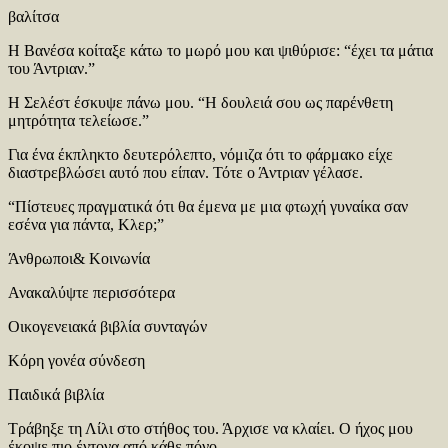
βαλίτσα
Η Βανέσα κοίταξε κάτω το μωρό μου και ψιθύρισε: “έχει τα μάτια
του Άντριαν.”
Η Σελέστ έσκυψε πάνω μου. “Η δουλειά σου ως παρένθετη
μητρότητα τελείωσε.”
Για ένα έκπληκτο δευτερόλεπτο, νόμιζα ότι το φάρμακο είχε
διαστρεβλώσει αυτό που είπαν. Τότε ο Άντριαν γέλασε.
“Πίστευες πραγματικά ότι θα έμενα με μια φτωχή γυναίκα σαν
εσένα για πάντα, Κλερ;”
Άνθρωποι& Κοινωνία
Ανακαλύψτε περισσότερα
Οικογενειακά βιβλία συνταγών
Κόρη γονέα σύνδεση
Παιδικά βιβλία
Τράβηξε τη Λίλι στο στήθος του. Άρχισε να κλαίει. Ο ήχος μου
έκοψε πιο έντονα από κάθε πόνο.