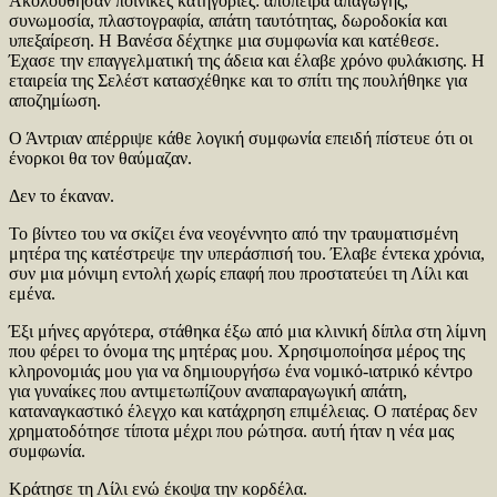
Ακολούθησαν ποινικές κατηγορίες: απόπειρα απαγωγής,
συνωμοσία, πλαστογραφία, απάτη ταυτότητας, δωροδοκία και
υπεξαίρεση. Η Βανέσα δέχτηκε μια συμφωνία και κατέθεσε.
Έχασε την επαγγελματική της άδεια και έλαβε χρόνο φυλάκισης. Η
εταιρεία της Σελέστ κατασχέθηκε και το σπίτι της πουλήθηκε για
αποζημίωση.
Ο Άντριαν απέρριψε κάθε λογική συμφωνία επειδή πίστευε ότι οι
ένορκοι θα τον θαύμαζαν.
Δεν το έκαναν.
Το βίντεο του να σκίζει ένα νεογέννητο από την τραυματισμένη
μητέρα της κατέστρεψε την υπεράσπισή του. Έλαβε έντεκα χρόνια,
συν μια μόνιμη εντολή χωρίς επαφή που προστατεύει τη Λίλι και
εμένα.
Έξι μήνες αργότερα, στάθηκα έξω από μια κλινική δίπλα στη λίμνη
που φέρει το όνομα της μητέρας μου. Χρησιμοποίησα μέρος της
κληρονομιάς μου για να δημιουργήσω ένα νομικό-ιατρικό κέντρο
για γυναίκες που αντιμετωπίζουν αναπαραγωγική απάτη,
καταναγκαστικό έλεγχο και κατάχρηση επιμέλειας. Ο πατέρας δεν
χρηματοδότησε τίποτα μέχρι που ρώτησα. αυτή ήταν η νέα μας
συμφωνία.
Κράτησε τη Λίλι ενώ έκοψα την κορδέλα.