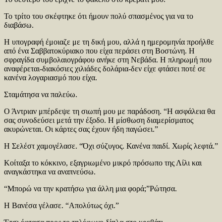
Το τρίτο του σκέφτηκε ότι ήμουν πολύ σπασμένος για να το
διαβάσω.
Η υπογραφή έμοιαζε με τη δική μου, αλλά η ημερομηνία προήλθε
από ένα Σαββατοκύριακο που είχα περάσει στη Βοστώνη. Η
σφραγίδα συμβολαιογράφου ανήκε στη Νεβάδα. Η πληρωμή που
αναφέρεται-διακόσιες χιλιάδες δολάρια-δεν είχε φτάσει ποτέ σε
κανένα λογαριασμό που είχα.
Σταμάτησα να παλεύω.
Ο Άντριαν μπέρδεψε τη σιωπή μου με παράδοση. “Η ασφάλεια θα
σας συνοδεύσει μετά την έξοδο. Η μίσθωση διαμερίσματος
ακυρώνεται. Οι κάρτες σας έχουν ήδη παγώσει.”
Η Σελέστ χαμογέλασε. “Όχι σύζυγος. Κανένα παιδί. Χωρίς λεφτά.”
Κοίταξα το κόκκινο, εξαγριωμένο μικρό πρόσωπο της Λίλι και
αναγκάστηκα να αναπνεύσω.
“Μπορώ να την κρατήσω για άλλη μια φορά;”Ρώτησα.
Η Βανέσα γέλασε. “Απολύτως όχι.”