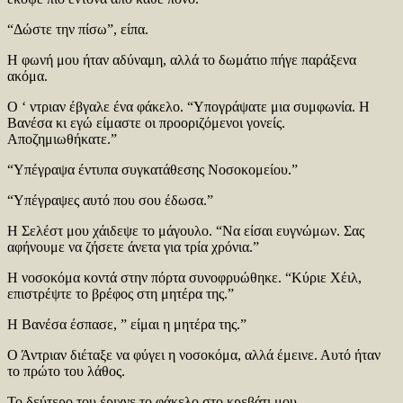
“Δώστε την πίσω”, είπα.
Η φωνή μου ήταν αδύναμη, αλλά το δωμάτιο πήγε παράξενα
ακόμα.
Ο ‘ ντριαν έβγαλε ένα φάκελο. “Υπογράψατε μια συμφωνία. Η
Βανέσα κι εγώ είμαστε οι προοριζόμενοι γονείς.
Αποζημιωθήκατε.”
“Υπέγραψα έντυπα συγκατάθεσης Νοσοκομείου.”
“Υπέγραψες αυτό που σου έδωσα.”
Η Σελέστ μου χάιδεψε το μάγουλο. “Να είσαι ευγνώμων. Σας
αφήνουμε να ζήσετε άνετα για τρία χρόνια.”
Η νοσοκόμα κοντά στην πόρτα συνοφρυώθηκε. “Κύριε Χέιλ,
επιστρέψτε το βρέφος στη μητέρα της.”
Η Βανέσα έσπασε, ” είμαι η μητέρα της.”
Ο Άντριαν διέταξε να φύγει η νοσοκόμα, αλλά έμεινε. Αυτό ήταν
το πρώτο του λάθος.
Το δεύτερο του έριχνε το φάκελο στο κρεβάτι μου.