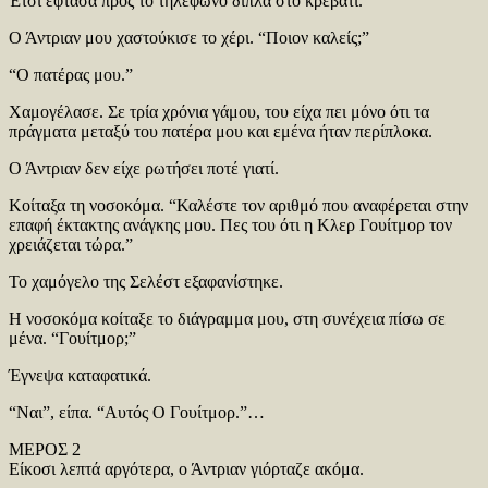
Έτσι έφτασα προς το τηλέφωνο δίπλα στο κρεβάτι.
Ο Άντριαν μου χαστούκισε το χέρι. “Ποιον καλείς;”
“Ο πατέρας μου.”
Χαμογέλασε. Σε τρία χρόνια γάμου, του είχα πει μόνο ότι τα
πράγματα μεταξύ του πατέρα μου και εμένα ήταν περίπλοκα.
Ο Άντριαν δεν είχε ρωτήσει ποτέ γιατί.
Κοίταξα τη νοσοκόμα. “Καλέστε τον αριθμό που αναφέρεται στην
επαφή έκτακτης ανάγκης μου. Πες του ότι η Κλερ Γουίτμορ τον
χρειάζεται τώρα.”
Το χαμόγελο της Σελέστ εξαφανίστηκε.
Η νοσοκόμα κοίταξε το διάγραμμα μου, στη συνέχεια πίσω σε
μένα. “Γουίτμορ;”
Έγνεψα καταφατικά.
“Ναι”, είπα. “Αυτός Ο Γουίτμορ.”…
ΜΕΡΟΣ 2
Είκοσι λεπτά αργότερα, ο Άντριαν γιόρταζε ακόμα.